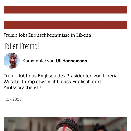
berlin
nord
wahrheit
Trump lobt Englischkenntnisse in Liberia
verlag
Toller Freund!
verlag
Kommentar von
Uli Hannemann
veranstaltungen
shop
Trump lobt das Englisch des Präsidenten von Liberia.
Wusste Trump etwa nicht, dass Englisch dort
fragen & hilfe
Amtssprache ist?
unterstützen
10.7.2025
abo
genossenschaft