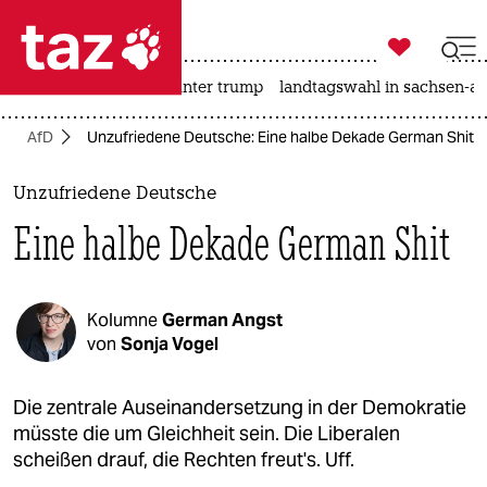

taz zahl ich
nahost-konflikt
usa unter trump
landtagswahl in sachsen-an

taz zahl ich
AfD
Unzufriedene Deutsche: Eine halbe Dekade German Shit
taz zahl ich
themen
Unzufriedene Deutsche
Eine halbe Dekade German Shit
politik
öko
Kolumne
German Angst
gesellschaft
von
Sonja Vogel
kultur
Die zentrale Auseinandersetzung in der Demokratie
müsste die um Gleichheit sein. Die Liberalen
sport
scheißen drauf, die Rechten freut's. Uff.