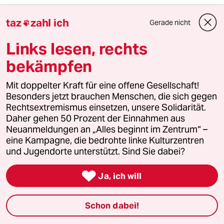
"... auch für jene Geknechteten, auf deren
taz
zahl ich
Rücken der gesellschaftliche Reichtum
Gerade nicht

gewachsen ..." - Genau diese Haltung ist ein
Links lesen, rechts
Problem. Der Reichtum entsteht im
Kapitalismus eben nicht nur durch
bekämpfen
Knechtschaft und (!) es beteiligen sich alle
Schichten daran (oder auch nicht). Die
Mit doppelter Kraft für eine offene Gesellschaft!
Verteilung muss gerecht bleiben, das Ergebnis
Besonders jetzt brauchen Menschen, die sich gegen
der Verteilung wird aber nie gleich sein. Aber
Rechtsextremismus einsetzen, unsere Solidarität.
das ist eben keine Ungerechtigkeit.
Daher gehen 50 Prozent der Einnahmen aus
Ergebnisgleichheit wäre ungerecht.
Neuanmeldungen an „Alles beginnt im Zentrum“ –
eine Kampagne, die bedrohte linke Kulturzentren
und Jugendorte unterstützt. Sind Sie dabei?
meistkommentiert

Ja, ich will
1
Krise der Demokratie
AfD-Wählen als Triebabfuhr
Schon dabei!