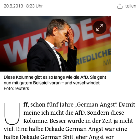
berlin
20.8.2019
8:23 Uhr
teilen
nord
wahrheit
verlag
verlag
veranstaltungen
Diese Kolumne gibt es so lange wie die AfD. Sie geht
shop
nun mit gutem Beispiel voran – und verschwindet
Foto: reuters
fragen & hilfe
U
unterstützen
ff, schon
fünf Jahre „German Angst“
. Damit
meine ich nicht die AfD. Sondern diese
abo
Kolumne. Besser wurde in der Zeit ja nicht
viel. Eine halbe Dekade German Angst war eine
genossenschaft
halbe Dekade German Shit, eher Angst vor