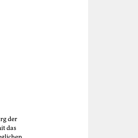
rg der
it das
eglichen