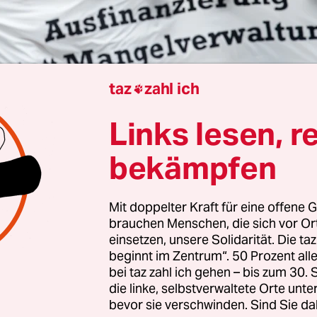
taz
zahl ich

Links lesen, r
n
Martje Menzel
bekämpfen
an Muhl
, die AG Ausfinanzierung hat
zu einem
ester an der Uni Hamburg aufgerufen. Was ist 
Mit doppelter Kraft für eine offene G
brauchen Menschen, die sich vor O
uhl:
Wir wollen von den Hochschulen aus öffentli
einsetzen, unsere Solidarität. Die ta
beginnt im Zentrum“. 50 Prozent a
lematische Finanzlage
und ihre Auswirkungen au
bei taz zahl ich gehen – bis zum 30
nd Arbeitsbedingungen hinweisen. Und wir ford
die linke, selbstverwaltete Orte unte
auf, durch entsprechende Beschlüsse und Finan
bevor sie verschwinden. Sind Sie da