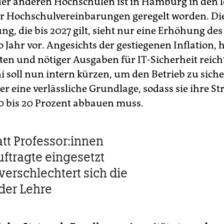
er anderen Hochschulen ist in Hamburg in den l
r Hochschulvereinbarungen geregelt worden. Die
g, die bis 2027 gilt, sieht nur eine Erhöhung des
 Jahr vor. Angesichts der gestiegenen Inflation, 
ten und nötiger Ausgaben für IT-Sicherheit reicht
i soll nun intern kürzen, um den Betrieb zu siche
r eine verlässliche Grundlage, sodass sie ihre St
0 bis 20 Prozent abbauen muss.
t Pro­fes­so­r:in­nen
ftragte eingesetzt
verschlechtert sich die
 der Lehre