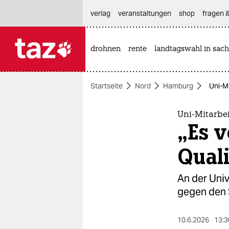
hautnavigation anspringen
hauptinhalt anspringen
footer anspringen
verlag
veranstaltungen
shop
fragen &
drohnen
rente
landtagswahl in sach

taz zahl ich
taz zahl ich
Startseite
Nord
Hamburg
Uni-Mi
themen
politik
Uni-Mitarbe
„Es v
öko
Quali
gesellschaft
An der Uni
kultur
gegen den S
sport
10.6.2026
13:3