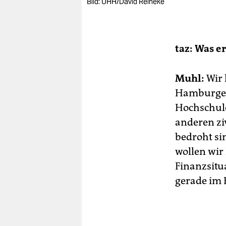
Bild: UHH/David Reineke
taz: Was e
Muhl:
Wir 
Hamburger 
Hochschule
anderen zi
bedroht sin
wollen wir
Finanzsitua
gerade im