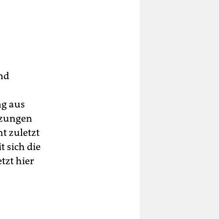
nd
ng aus
rzungen
t zuletzt
 sich die
tzt hier