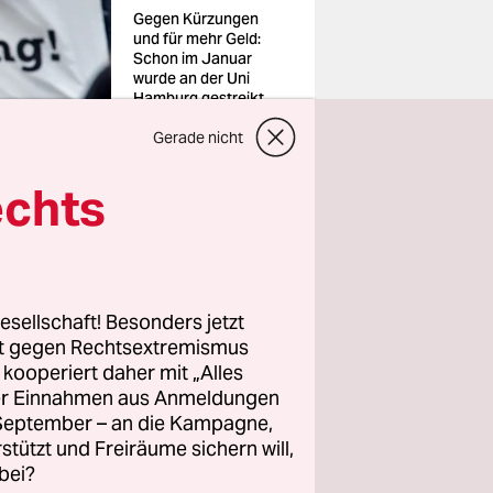
Gegen Kürzungen
und für mehr Geld:
Schon im Januar
wurde an der Uni
Hamburg gestreikt
Foto: Daniel
Gerade nicht
Bockwoldt/dpa
echts
geplant?
esellschaft! Besonders jetzt
rt gegen Rechtsextremismus
ch auf
z kooperiert daher mit „Alles
ller Einnahmen aus Anmeldungen
f die
. September – an die Kampagne,
ern damit
rstützt und Freiräume sichern will,
zzusagen zu
bei?