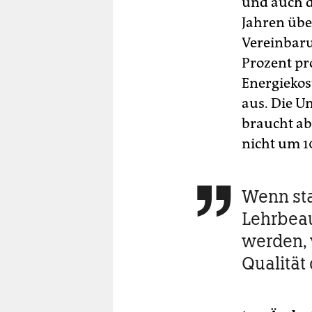
und auch d
Jahren übe
Vereinbarun
Prozent pro
Energiekos
aus. Die Un
braucht abe
nicht um 1
Wenn stat

Lehrbeau
werden, 
Qualität