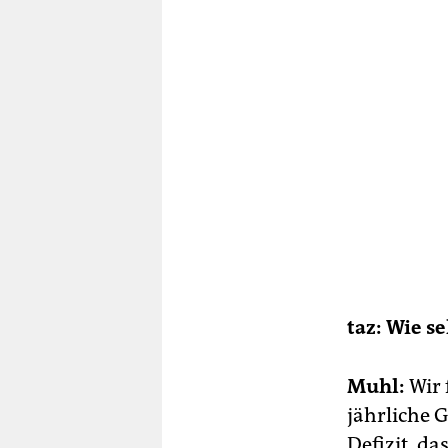
taz: Wie s
Muhl:
Wir 
jährliche 
Defizit, d