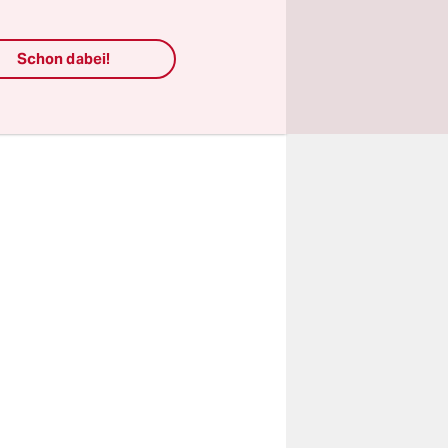
ktionen
ab
Schon dabei!
zlage war
ni soll das