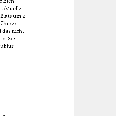
etzten
 aktuelle
 Etats um 2
höherer
 das nicht
rn. Sie
ruktur