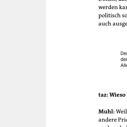
werden kann
politisch s
auch ausge
Dem
de
Al
taz: Wieso
Muhl:
Weil
andere Pri