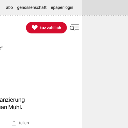
abo
genossenschaft
epaper login

taz zahl ich
taz zahl ich
e“
nanzierung
ian Muhl.
teilen