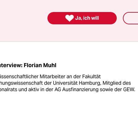
esserung der Haushaltslage beizutragen. Viele A
t zunächst innerhalb der Uni stattgefunden. Es g

Ja, ich will
nsveranstaltungen und Diskussionen. Die Finan
ehrveranstaltungen. Die Demonstration am 11. Ju
e Öffentlichkeit bringen.
nterview: Florian Muhl
issenschaftlicher Mitarbeiter an der Fakultät
ehungswissenschaft der Universität Hamburg, Mitglied des
nalrats und aktiv in der AG Ausfinanzierung sowie der GEW.