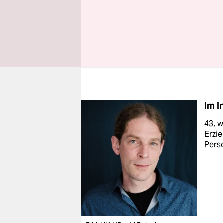
einer Verb
haben jetz
Informatio
Thema in L
Ganze in di
Im I
43, w
Erzi
Perso