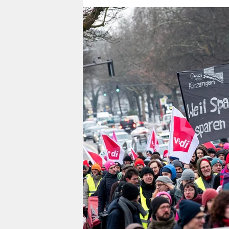
berlin
nord
wahrheit
verlag
verlag
veranstaltungen
shop
fragen & hilfe
unterstützen
abo
genossenschaft