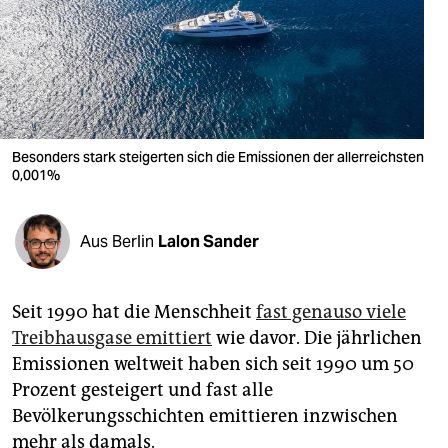
berlin
nord
wahrheit
verlag
Besonders stark steigerten sich die Emissionen der allerreichsten
verlag
0,001%
veranstaltungen
Aus Berlin
Lalon Sander
shop
fragen & hilfe
Seit 1990 hat die Menschheit
fast genauso viele
unterstützen
Treibhausgase emittiert
wie davor. Die jährlichen
Emissionen weltweit haben sich seit 1990 um 50
abo
Prozent gesteigert und fast alle
genossenschaft
Bevölkerungsschichten emittieren inzwischen
mehr als damals.