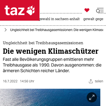

taz zahl ich
hitze
surfen
landtagswahl in sachsen-anhalt
gewalt gegen

taz zahl ich
el
Ungleichheit bei Treibhausgasemissionen: Die wenigen Klimasc
taz zahl ich
themen
Ungleichheit bei Treibhausgasemissionen
Die wenigen Klimaschützer
politik
Fast alle Bevölkerungsgruppen emittieren mehr
öko
Treibhausgase als 1990. Davon ausgenommen: die
ärmeren Schichten reicher Länder.
gesellschaft
16.7.2022
14:56 Uhr
teilen
kultur
sport