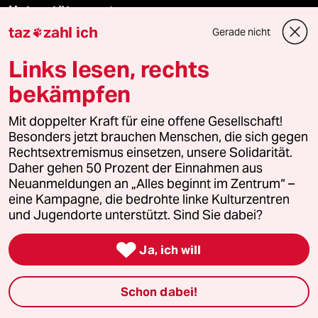
Unterstützen
taz
zahl ich
Gerade nicht

abo
Links lesen, rechts
bekämpfen
genossenschaft
Mit doppelter Kraft für eine offene Gesellschaft!
taz zahl ich
Besonders jetzt brauchen Menschen, die sich gegen
Rechtsextremismus einsetzen, unsere Solidarität.
recherchefonds ausland
Daher gehen 50 Prozent der Einnahmen aus
Neuanmeldungen an „Alles beginnt im Zentrum“ –
panterstiftung
eine Kampagne, die bedrohte linke Kulturzentren
und Jugendorte unterstützt. Sind Sie dabei?
panterpreis 2026

Ja, ich will
Podcast
Schon dabei!