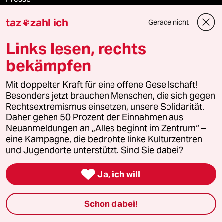
taz
zahl ich
Gerade nicht

Unterstützen
Links lesen, rechts
bekämpfen
abo
Mit doppelter Kraft für eine offene Gesellschaft!
Besonders jetzt brauchen Menschen, die sich gegen
genossenschaft
Rechtsextremismus einsetzen, unsere Solidarität.
Daher gehen 50 Prozent der Einnahmen aus
taz zahl ich
Neuanmeldungen an „Alles beginnt im Zentrum“ –
eine Kampagne, die bedrohte linke Kulturzentren
recherchefonds ausland
und Jugendorte unterstützt. Sind Sie dabei?

panterstiftung
Ja, ich will
panterpreis 2026
Schon dabei!