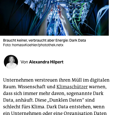
berlin
nord
wahrheit
verlag
Braucht keiner, verbraucht aber Energie: Dark Data
verlag
Foto: homasxKoehler/photothek.netx
veranstaltungen
Von
Alexandra Hilpert
shop
fragen & hilfe
Unternehmen verstreuen ihren Müll im digitalen
unterstützen
Raum. Wissenschaft und
Klimaschützer
warnen,
dass sich immer mehr davon, sogenannte Dark
abo
Data, anhäuft. Diese „Dunklen Daten“ sind
genossenschaft
schlecht fürs Klima. Dark Data entstehen, wenn
ein Unternehmen oder eine Organisation Daten