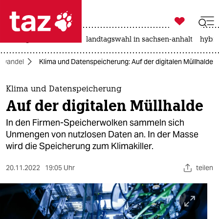

taz zahl ich
niedrigwasser
rente
landtagswahl in sachsen-anhalt
hybri

taz zahl ich
awandel
Klima und Datenspeicherung: Auf der digitalen Müllhalde
taz zahl ich
themen
Klima und Datenspeicherung
Auf der digitalen Müllhalde
politik
In den Firmen-Speicherwolken sammeln sich
öko
Unmengen von nutzlosen Daten an. In der Masse
wird die Speicherung zum Klimakiller.
gesellschaft
20.11.2022
19:05 Uhr
teilen
kultur
sport