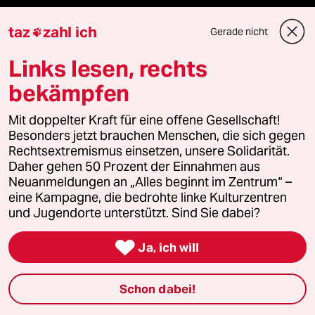
Öko
taz
zahl ich
Gerade nicht

Gesellschaft
Links lesen, rechts
Kultur
bekämpfen
Sport
Mit doppelter Kraft für eine offene Gesellschaft!
Besonders jetzt brauchen Menschen, die sich gegen
Rechtsextremismus einsetzen, unsere Solidarität.
Berlin
Daher gehen 50 Prozent der Einnahmen aus
Neuanmeldungen an „Alles beginnt im Zentrum“ –
Nord
eine Kampagne, die bedrohte linke Kulturzentren
und Jugendorte unterstützt. Sind Sie dabei?
Wahrheit

Ja, ich will
Themen
Schon dabei!