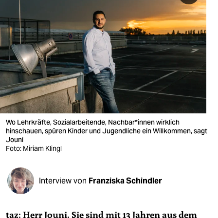
berlin
nord
wahrheit
verlag
verlag
veranstaltungen
Wo Lehrkräfte, Sozialarbeitende, Nach­ba­r*in­nen wirklich
shop
hinschauen, spüren Kinder und Jugendliche ein Willkommen, sagt
Jouni
fragen & hilfe
Foto: Miriam Klingl
unterstützen
Interview von
Franziska Schindler
abo
genossenschaft
taz: Herr Jouni, Sie sind mit 13 Jahren aus dem