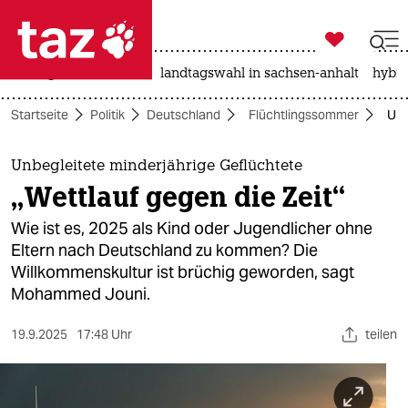

taz zahl ich
niedrigwasser
rente
landtagswahl in sachsen-anhalt
hybri

taz zahl ich
Startseite
Politik
Deutschland
Flüchtlingssommer
Unb
taz zahl ich
themen
Unbegleitete minderjährige Geflüchtete
„Wettlauf gegen die Zeit“
politik
Wie ist es, 2025 als Kind oder Jugendlicher ohne
öko
Eltern nach Deutschland zu kommen? Die
Willkommenskultur ist brüchig geworden, sagt
gesellschaft
Mohammed Jouni.
kultur
19.9.2025
17:48 Uhr
teilen
sport