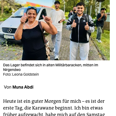
berlin
nord
wahrheit
verlag
verlag
veranstaltungen
Das Lager befindet sich in alten Militärbaracken, mitten im
shop
Nirgendwo
Foto: Leona Goldstein
fragen & hilfe
unterstützen
Von
Muna Abdi
abo
Heute ist ein guter Morgen für mich – es ist der
genossenschaft
erste Tag, die Karawane beginnt. Ich bin etwas
früher aufgewacht, habe mich auf den Samstag