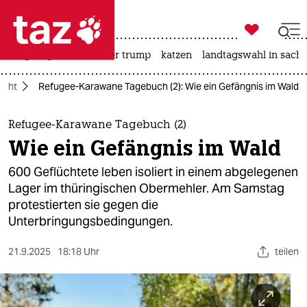

taz zahl ich
bergsteigen
usa unter trump
katzen
landtagswahl in sachs

taz zahl ich
ucht
Refugee-Karawane Tagebuch (2): Wie ein Gefängnis im Wald
taz zahl ich
themen
Refugee-Karawane Tagebuch (2)
Wie ein Gefängnis im Wald
politik
600 Geflüchtete leben isoliert in einem abgelegenen
öko
Lager im thüringischen Obermehler. Am Samstag
protestierten sie gegen die
gesellschaft
Unterbringungsbedingungen.
kultur
21.9.2025
18:18 Uhr
teilen
sport