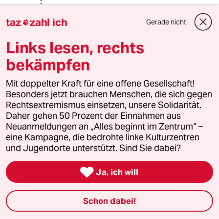
Traverso
T
taz
zahl ich
Gerade nicht

10.12.2019
,
19:50 Uhr
Links lesen, rechts
@Tom Farmer:
Volle Zustimmung
bekämpfen
Mit doppelter Kraft für eine offene Gesellschaft!
Life is Life
LI
Besonders jetzt brauchen Menschen, die sich gegen
Rechtsextremismus einsetzen, unsere Solidarität.
10.12.2019
,
16:51 Uhr
Daher gehen 50 Prozent der Einnahmen aus
@Tom Farmer:
Neuanmeldungen an „Alles beginnt im Zentrum“ –
Ja, genau so ist es!
eine Kampagne, die bedrohte linke Kulturzentren
Die "Freiheit" uns weiterhin wie
und Jugendorte unterstützt. Sind Sie dabei?
Arschlöcher zu benehmen, muss
dringend beschnitten werden!

Ja, ich will
Elroy Banks
EB
Schon dabei!
10.12.2019
,
14:27 Uhr