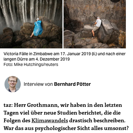
berlin
nord
wahrheit
verlag
verlag
Victoria Fälle in Zimbabwe am 17. Januar 2019 (li.) und nach einer
langen Dürre am 4. Dezember 2019
veranstaltungen
Foto: Mike Hutchings/reuters
shop
Interview von
Bernhard Pötter
fragen & hilfe
unterstützen
taz: Herr Grothmann, wir haben in den letzten
abo
Tagen viel über neue Studien berichtet, die die
Folgen des
Klimawandels
drastisch beschreiben.
genossenschaft
War das aus psychologischer Sicht alles umsonst?