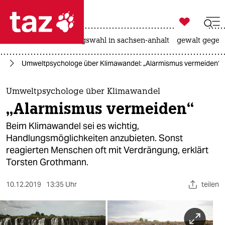

taz zahl ich
hitze
surfen
landtagswahl in sachsen-anhalt
gewalt gegen

taz zahl ich
el
Umweltpsychologe über Klimawandel: „Alarmismus vermeiden“
taz zahl ich
themen
Umweltpsychologe über Klimawandel
„Alarmismus vermeiden“
politik
Beim Klimawandel sei es wichtig,
öko
Handlungsmöglichkeiten anzubieten. Sonst
reagierten Menschen oft mit Verdrängung, erklärt
gesellschaft
Torsten Grothmann.
kultur
10.12.2019
13:35 Uhr
teilen
sport