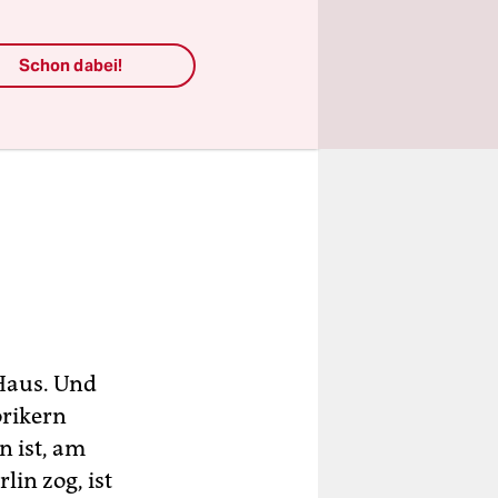
Schon dabei!
Haus. Und
orikern
n ist, am
in zog, ist