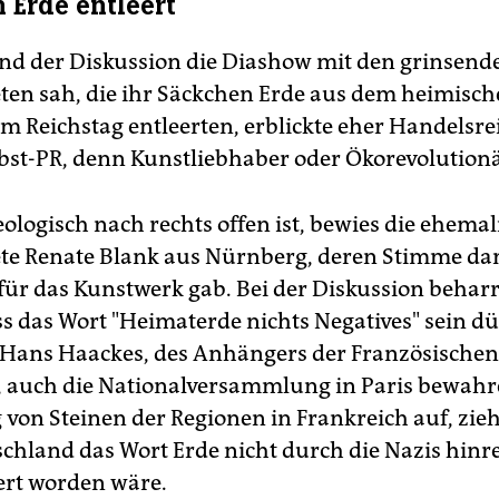
 Erde entleert
d der Diskussion die Diashow mit den grinsend
en sah, die ihr Säckchen Erde aus dem heimisc
im Reichstag entleerten, erblickte eher Handelsre
bst-PR, denn Kunstliebhaber oder Ökorevolutionä
eologisch nach rechts offen ist, bewies die ehema
te Renate Blank aus Nürnberg, deren Stimme da
für das Kunstwerk gab. Bei der Diskussion beharr
ss das Wort "Heimaterde nichts Negatives" sein dü
Hans Haackes, des Anhängers der Französischen
, auch die Nationalversammlung in Paris bewahr
on Steinen der Regionen in Frankreich auf, zieht
schland das Wort Erde nicht durch die Nazis hinr
rt worden wäre.