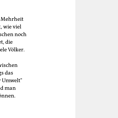
n Mehrheit
 wie viel
tschen noch
, die
ele Völker.
zwischen
gs das
r Umwelt"
ird man
önnen.