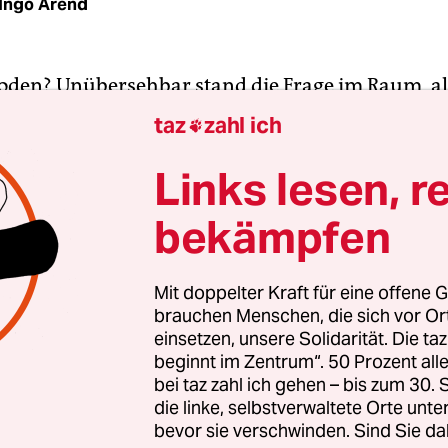
Ingo Arend
oden? Unübersehbar stand die Frage im Raum, a
9 sein Kunstwerk "Der Bevölkerung" vorschlug. 
taz
zahl ich

et der Kritischste der Politkünstler deutsche Erd
aufschütten lassen wollte, um klarzumachen, das
Links lesen, r
mehr als nur ein Volk seien, befremdete viele.
bekämpfen
n innen beleuchteter Schriftzug "Der Bevölkerun
erte zwar die pathetische Widmung "Dem Deutsc
Mit doppelter Kraft für eine offene G
brauchen Menschen, die sich vor O
ebel des Parlaments. Aber warum, um Himmels w
einsetzen, unsere Solidarität. Die ta
den Teufel Nation unbedingt mit dem Beelzebub 
beginnt im Zentrum“. 50 Prozent a
?
bei taz zahl ich gehen – bis zum 30
die linke, selbstverwaltete Orte unte
bevor sie verschwinden. Sind Sie da