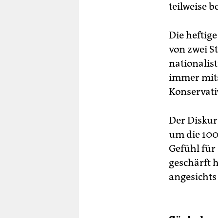
teilweise b
Die heftig
von zwei St
nationalis
immer mits
Konservati
Der Diskur
um die 100
Gefühl für
geschärft 
angesichts