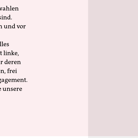
wahlen
sind.
h und vor
lles
 linke,
ür deren
n, frei
ngagement.
e unsere