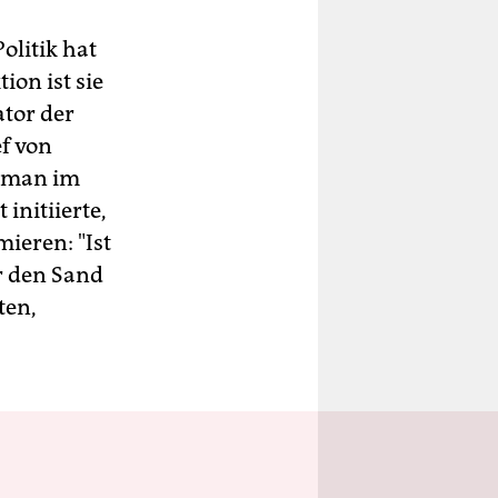
litik hat
ion ist sie
tor der
f von
e man im
initiierte,
ieren: "Ist
r den Sand
ten,