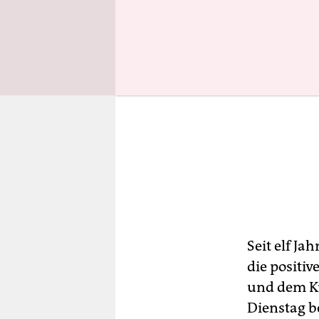
Seit elf J
die positiv
und dem Kü
Dienstag b