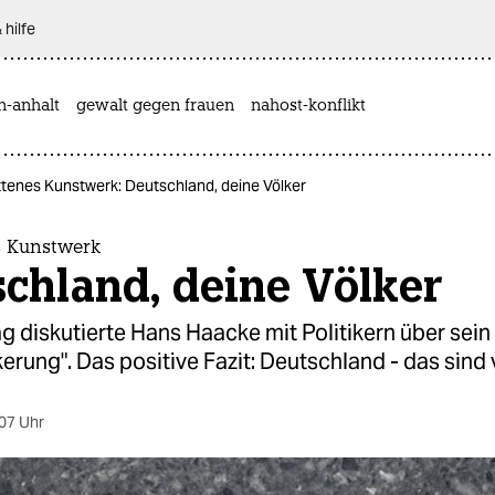
 hilfe
n-anhalt
gewalt gegen frauen
nahost-konflikt
ttenes Kunstwerk: Deutschland, deine Völker
s Kunstwerk
chland, deine Völker
g diskutierte Hans Haacke mit Politikern über sei
erung". Das positive Fazit: Deutschland - das sind v
07 Uhr