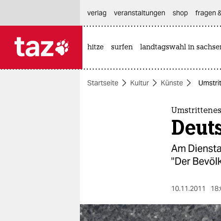
hautnavigation anspringen
hauptinhalt anspringen
footer anspringen
verlag
veranstaltungen
shop
fragen &
hitze
surfen
landtagswahl in sachse

taz zahl ich
taz zahl ich
Startseite
Kultur
Künste
Umstri
themen
politik
Umstrittene
Deuts
öko
Am Diensta
gesellschaft
"Der Bevölk
kultur
10.11.2011
18:
sport