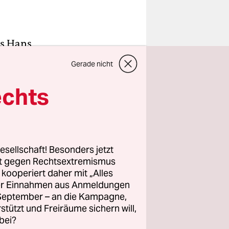
ls Hans
Dass
Gerade nicht
e im
s die
echts
g"
hen Volke"
esellschaft! Besonders jetzt
rt gegen Rechtsextremismus
illen,
z kooperiert daher mit „Alles
Mythos
ller Einnahmen aus Anmeldungen
. September – an die Kampagne,
rstützt und Freiräume sichern will,
bei?