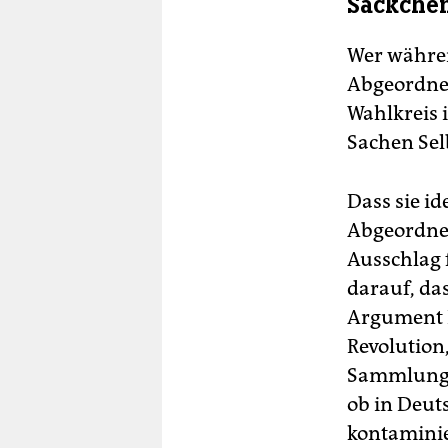
Säckchen
Wer währen
Abgeordnet
Wahlkreis 
Sachen Sel
Dass sie id
Abgeordne
Ausschlag 
darauf, da
Argument 
Revolution
Sammlung v
ob in Deut
kontaminie