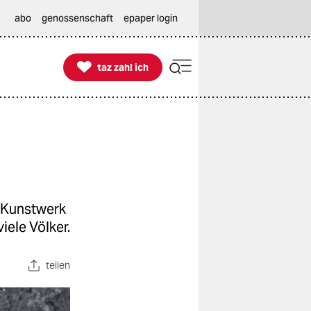
abo
genossenschaft
epaper login

taz zahl ich
taz zahl ich
n Kunstwerk
iele Völker.
teilen