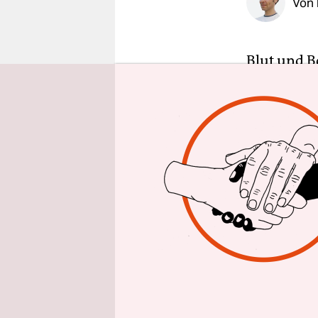
Von
epaper login
Blut und B
Haacke 199
ausgerechn
Reichstag 
Deutschen 
Haackes vo
konterkari
am Frontgi
wollte er 
austreiben