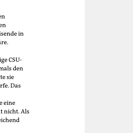
en
hen
isende in
re.
lige CSU-
mals den
te sie
rfe. Das
e eine
 nicht. Als
eichend