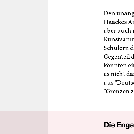
Den unange
Haackes Arb
aber auch 
Kunstsamm
Schülern d
Gegenteil d
könnten ei
es nicht d
aus "Deuts
"Grenzen z
Die Enga