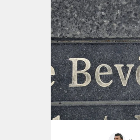
berlin
nord
wahrheit
verlag
verlag
veranstaltungen
shop
fragen & hilfe
unterstützen
abo
genossenschaft