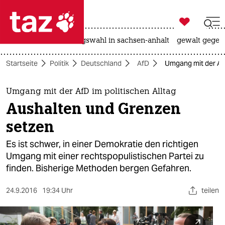

taz zahl ich
hitze
surfen
landtagswahl in sachsen-anhalt
gewalt gegen

taz zahl ich
Startseite
Politik
Deutschland
AfD
Umgang mit der AfD
taz zahl ich
themen
Umgang mit der AfD im politischen Alltag
Aushalten und Grenzen
politik
setzen
öko
Es ist schwer, in einer Demokratie den richtigen
Umgang mit einer rechtspopulistischen Partei zu
gesellschaft
finden. Bisherige Methoden bergen Gefahren.
kultur
24.9.2016
19:34 Uhr
teilen
sport