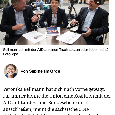
berlin
nord
wahrheit
verlag
verlag
Soll man sich mit der AfD an einen Tisch setzen oder lieber nicht?
Foto: dpa
veranstaltungen
shop
Von
Sabine am Orde
fragen & hilfe
unterstützen
Veronika Bellmann hat sich nach vorne gewagt.
Für immer könne die Union eine Koalition mit der
abo
AfD auf Landes- und Bundesebene nicht
genossenschaft
ausschließen, meint die sächsische CDU-