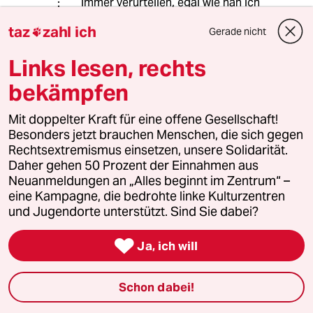
immer verurteilen, egal wie nah ich
deren Politik stehe. Ob sie Petry oder
taz
zahl ich
Gerade nicht

Wagenknecht heißen.
Links lesen, rechts
Und wenn ich den Eindruck habe, die
Medien informieren mich "gefiltert"
bekämpfen
und müssten Fakten immer so
verpacken, damit auch bloß nicht
Mit doppelter Kraft für eine offene Gesellschaft!
"falsche Schlüsse gezogen" werden -
Besonders jetzt brauchen Menschen, die sich gegen
dann halte ich auch das für
Rechtsextremismus einsetzen, unsere Solidarität.
gefährlich. Es ist nicht Aufgabe der
Daher gehen 50 Prozent der Einnahmen aus
Medien, mich zu erziehen. Ich
Neuanmeldungen an „Alles beginnt im Zentrum“ –
entscheide selbst, wie ich Fakten
eine Kampagne, die bedrohte linke Kulturzentren
bewerte und möchte dazu möglichst
und Jugendorte unterstützt. Sind Sie dabei?
ein umfassendes Bild aller objektiven
Umstände erhalten. Auch das ist ein

Ja, ich will
Grund, warum ich taz und WELT
neben anderen Zeitungen verfolge.
Ich will verschiedene Perspektiven
Schon dabei!
sehen und nicht "erzogen werden".