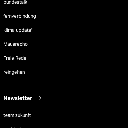
bundestalk
fernverbindung
klima update°
Mauerecho
Freie Rede
reingehen
Newsletter
team zukunft