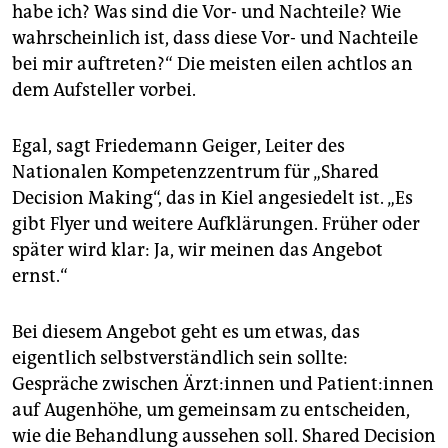
epaper login
habe ich? Was sind die Vor- und Nachteile? Wie
wahrscheinlich ist, dass diese Vor- und Nachteile
bei mir auftreten?“ Die meisten eilen achtlos an
dem Aufsteller vorbei.
Egal, sagt Friedemann Geiger, Leiter des
Nationalen Kompetenzzentrum für „Shared
Decision Making“, das in Kiel angesiedelt ist. „Es
gibt Flyer und weitere Aufklärungen. Früher oder
später wird klar: Ja, wir meinen das Angebot
ernst.“
Bei diesem Angebot geht es um etwas, das
eigentlich selbstverständlich sein sollte:
Gespräche zwischen Ärz­t:in­nen und Pa­ti­en­t:in­nen
auf Augenhöhe, um gemeinsam zu entscheiden,
wie die Behandlung aussehen soll. Shared Decision