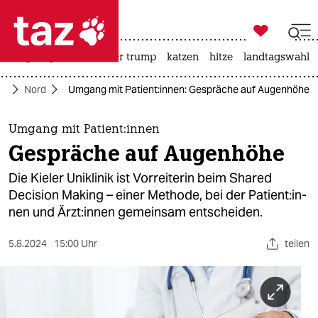

taz zahl ich
bergsteigen
usa unter trump
katzen
hitze
landtagswahl i

taz zahl ich
te
Nord
Umgang mit Pa­ti­en­t:in­nen: Gespräche auf Augenhöhe
taz zahl ich
themen
Umgang mit Pa­ti­en­t:in­nen
Gespräche auf Augenhöhe
politik
Die Kieler Uniklinik ist Vorreiterin beim Shared
öko
Decision Making – einer Methode, bei der Pa­ti­en­t:in­
nen und Ärz­t:in­nen gemeinsam entscheiden.
gesellschaft
5.8.2024
15:00 Uhr
teilen
kultur
sport