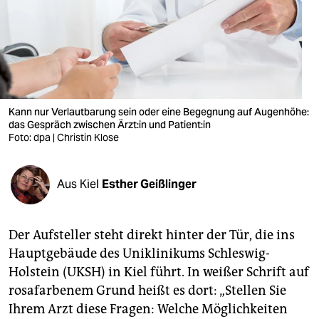
berlin
nord
wahrheit
verlag
Kann nur Verlautbarung sein oder eine Begegnung auf Augenhöhe:
das Gespräch zwischen Ärz­t:in und Pa­ti­en­t:in
verlag
Foto: dpa | Christin Klose
veranstaltungen
shop
Aus Kiel
Esther Geißlinger
fragen & hilfe
Der Aufsteller steht direkt hinter der Tür, die ins
unterstützen
Hauptgebäude des Uniklinikums Schleswig-
abo
Holstein (UKSH) in Kiel führt. In weißer Schrift auf
rosafarbenem Grund heißt es dort: „Stellen Sie
genossenschaft
Ihrem Arzt diese Fragen: Welche Möglichkeiten