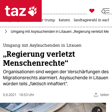

taz zahl ich
bergsteigen
usa unter trump
katzen
landtagswahl in sachs

taz zahl ich
ht
Umgang mit Asylsuchenden in Litauen: „Regierung verletzt Men
taz zahl ich
themen
Umgang mit Asylsuchenden in Litauen
„Regierung verletzt
politik
Menschenrechte“
öko
Organisationen sind wegen der Verschärfungen des
Migrationsrechts alarmiert. Asylsuchende in Litauen
gesellschaft
würden teils „faktisch inhaftiert“.
kultur
5.9.2021
16:53 Uhr
teilen
sport