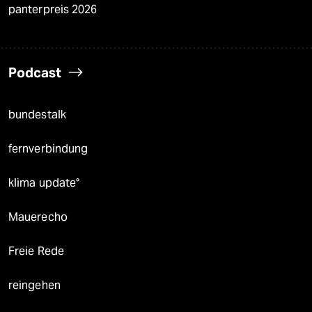
panterpreis 2026
Podcast
bundestalk
fernverbindung
klima update°
Mauerecho
Freie Rede
reingehen