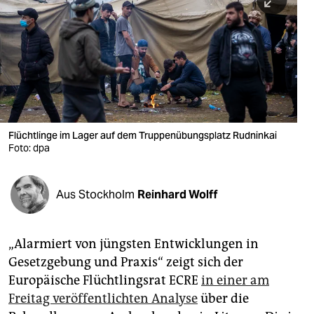
berlin
nord
wahrheit
verlag
verlag
Flüchtlinge im Lager auf dem Truppenübungsplatz Rudninkai
Foto: dpa
veranstaltungen
shop
Aus Stockholm
Reinhard Wolff
fragen & hilfe
unterstützen
„Alarmiert von jüngsten Entwicklungen in
Gesetzgebung und Praxis“ zeigt sich der
abo
Europäische Flüchtlingsrat ECRE
in einer am
genossenschaft
Freitag veröffentlichten Analyse
über die