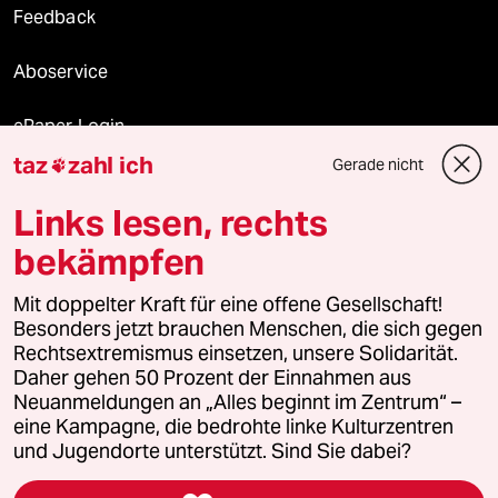
Feedback
Aboservice
ePaper Login
taz
zahl ich
Gerade nicht

Downloads für Abonnierende
Links lesen, rechts
bekämpfen
© 2026 taz Verlags und Vertriebs GmbH
Alle Rechte vorbehalten. Bei rechtlichen Fragen oder für Genehmigungen
Mit doppelter Kraft für eine offene Gesellschaft!
wenden Sie sich bitte an
lizenzen@taz.de
Besonders jetzt brauchen Menschen, die sich gegen
Rechtsextremismus einsetzen, unsere Solidarität.
Daher gehen 50 Prozent der Einnahmen aus
Feedback
Redaktionsstatut
Kommune-Richtlinien
KI-
Neuanmeldungen an „Alles beginnt im Zentrum“ –
eine Kampagne, die bedrohte linke Kulturzentren
Leitlinie
Informant
Datenschutz
Impressum
AGB
und Jugendorte unterstützt. Sind Sie dabei?
Seitenwende
Einwilligungen widerrufen (Ads)