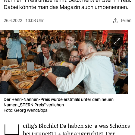
berlin
Dabei könnte man das Magazin auch umbenennen.
nord
26.6.2022
13:08 Uhr
teilen
wahrheit
verlag
verlag
veranstaltungen
shop
fragen & hilfe
unterstützen
Der Henri-Nannen-Preis wurde erstmals unter dem neuen
Namen „STERN Preis“ verliehen
Foto: Georg Wendt/dpa
abo
H
genossenschaft
eilig’s Blechle! Da haben sie ja was Schönes
bei
GruneRTL + Jahr
angerichtet. Der