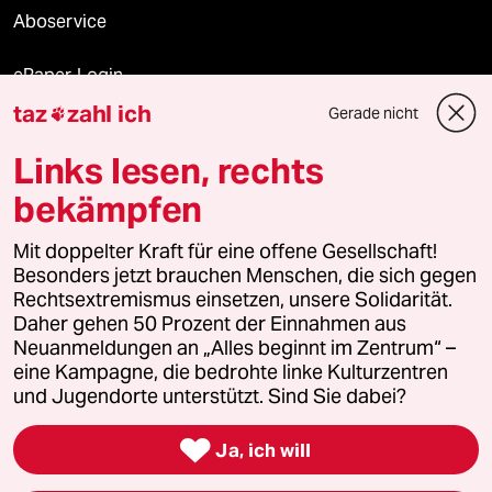
Aboservice
ePaper Login
taz
zahl ich
Gerade nicht

Downloads für Abonnierende
Links lesen, rechts
bekämpfen
© 2026 taz Verlags und Vertriebs GmbH
Mit doppelter Kraft für eine offene Gesellschaft!
Alle Rechte vorbehalten. Bei rechtlichen Fragen oder für Genehmigungen
wenden Sie sich bitte an
lizenzen@taz.de
Besonders jetzt brauchen Menschen, die sich gegen
Rechtsextremismus einsetzen, unsere Solidarität.
Daher gehen 50 Prozent der Einnahmen aus
Feedback
Redaktionsstatut
Kommune-Richtlinien
KI-
Neuanmeldungen an „Alles beginnt im Zentrum“ –
eine Kampagne, die bedrohte linke Kulturzentren
Leitlinie
Informant
Datenschutz
Impressum
AGB
und Jugendorte unterstützt. Sind Sie dabei?
Seitenwende
Einwilligungen widerrufen (Ads)

Ja, ich will