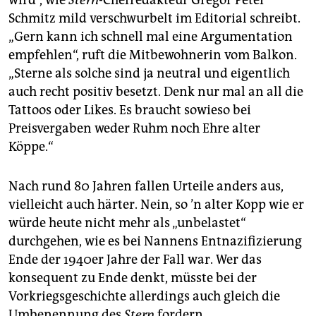
wird“, wie
Stern
-Chefredakteur Gregor Peter
Schmitz mild verschwurbelt im Editorial schreibt.
„Gern kann ich schnell mal eine Argumentation
empfehlen“, ruft die Mitbewohnerin vom Balkon.
„Sterne als solche sind ja neutral und eigentlich
auch recht positiv besetzt. Denk nur mal an all die
Tattoos oder Likes. Es braucht sowieso bei
Preisvergaben weder Ruhm noch Ehre alter
Köppe.“
Nach rund 80 Jahren fallen Urteile anders aus,
vielleicht auch härter. Nein, so ’n alter Kopp wie er
würde heute nicht mehr als „unbelastet“
durchgehen, wie es bei Nannens Entnazifizierung
Ende der 1940er Jahre der Fall war. Wer das
konsequent zu Ende denkt, müsste bei der
Vorkriegsgeschichte allerdings auch gleich die
Umbenennung des
Stern
fordern.