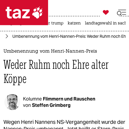

taz zahl ich
bergsteigen
usa unter trump
katzen
landtagswahl in sachs

taz zahl ich
en
Umbenennung vom Henri-Nannen-Preis: Weder Ruhm noch Ehre 
taz zahl ich
themen
Umbenennung vom Henri-Nannen-Preis
Weder Ruhm noch Ehre alter
politik
Köppe
öko
gesellschaft
Kolumne
Flimmern und Rauschen
kultur
von
Steffen Grimberg
sport
Wegen Henri Nannens NS-Vergangenheit wurde der
Nannen-Preis umbenannt. Jetzt heißt er Stern-Preis.