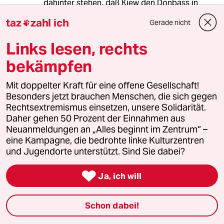
dahinter stehen, daß Kiew den Donbass in
Schutt und Asche legt, können diese Leute
taz
zahl ich
Gerade nicht

nach dem Motto "You break it, you pay it" auch
die Folgekosten tragen. Wäre im übrigen nicht
Links lesen, rechts
schlecht, wenn die Ukraine mal ihre Schulden
bei Gazprom tilgen würde...
bekämpfen
Mit doppelter Kraft für eine offene Gesellschaft!
Besonders jetzt brauchen Menschen, die sich gegen
Martin Trick
MT
Rechtsextremismus einsetzen, unsere Solidarität.
22.08.2014
,
12:48 Uhr
Daher gehen 50 Prozent der Einnahmen aus
@Der_Peter:
Neuanmeldungen an „Alles beginnt im Zentrum“ –
Genau, ganz schnell die „Schulden“
eine Kampagne, die bedrohte linke Kulturzentren
begleichen - damit man im Kreml
und Jugendorte unterstützt. Sind Sie dabei?
wieder flüssig ist um all die
segensreichen Hilfskonvois,

Ja, ich will
Scharfschützen und Söldner zu
bezahlen, die von Moskau aus der
Welt ihren seegensreichen Frieden
Schon dabei!
bringen, wie schon in Afghanistan,