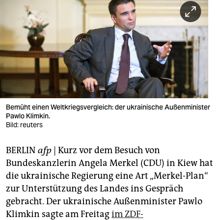
berlin
nord
wahrheit
verlag
verlag
veranstaltungen
Bemüht einen Weltkriegsvergleich: der ukrainische Außenminister
Pawlo Klimkin.
shop
Bild: reuters
fragen & hilfe
BERLIN
afp
| Kurz vor dem Besuch von
Bundeskanzlerin Angela Merkel (CDU) in Kiew hat
unterstützen
die ukrainische Regierung eine Art „Merkel-Plan“
abo
zur Unterstützung des Landes ins Gespräch
gebracht. Der ukrainische Außenminister Pawlo
genossenschaft
Klimkin sagte am Freitag
im ZDF-