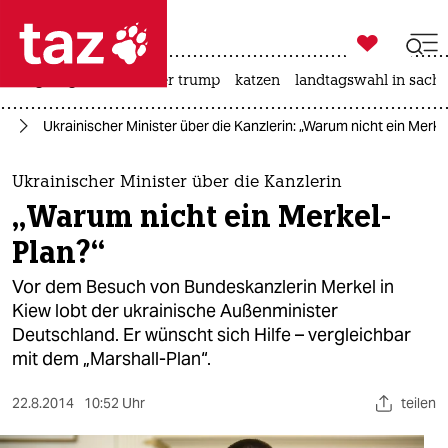

taz zahl ich
bergsteigen
usa unter trump
katzen
landtagswahl in sachs

taz zahl ich
el
Ukrainischer Minister über die Kanzlerin: „Warum nicht ein Merke
taz zahl ich
themen
Ukrainischer Minister über die Kanzlerin
„Warum nicht ein Merkel-
politik
Plan?“
öko
Vor dem Besuch von Bundeskanzlerin Merkel in
Kiew lobt der ukrainische Außenminister
gesellschaft
Deutschland. Er wünscht sich Hilfe – vergleichbar
mit dem „Marshall-Plan“.
kultur
sport
22.8.2014
10:52 Uhr
teilen