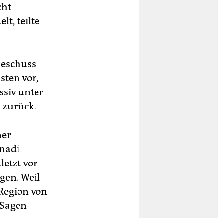
cht
t, teilte
Beschuss
sten vor,
ssiv unter
 zurück.
ner
nnadi
letzt vor
gen. Weil
 Region von
 Sagen