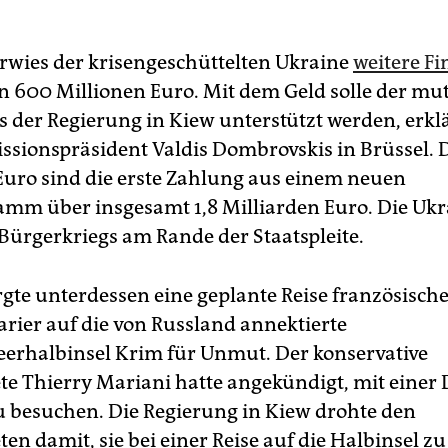
rwies der krisengeschüttelten Ukraine
weitere Fi
n 600 Millionen Euro. Mit dem Geld solle der mu
 der Regierung in Kiew unterstützt werden, erkl
sionspräsident Valdis Dombrovskis in Brüssel. 
Euro sind die erste Zahlung aus einem neuen
amm über insgesamt 1,8 Milliarden Euro. Die Ukr
Bürgerkriegs am Rande der Staatspleite.
rgte unterdessen eine geplante Reise französisch
rier auf die von Russland annektierte
rhalbinsel Krim für Unmut. Der konservative
e Thierry Mariani hatte angekündigt, mit einer 
u besuchen. Die Regierung in Kiew drohte den
n damit, sie bei einer Reise auf die Halbinsel zu