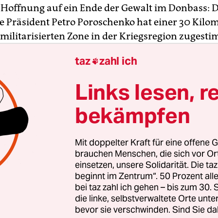
 Hoffnung auf ein Ende der Gewalt im Donbass: 
e Präsident Petro Poroschenko hat einer 30 Kilo
tmilitarisierten Zone in der Kriegsregion zugesti
ie Artillerie sollten aus der Pufferzone abgezog
taz
zahl ich

am Mittwoch im Gebiet Luhansk. Der Schritt solle
en Beschuss“ beenden.
Links lesen, r
ktparteien hatten sich unter Vermittlung der OSZ
bekämpfen
am Vorabend auf einen Abzug der Waffen geeinig
hen Separatisten in Donezk teilten mit, Geschütz
Mit doppelter Kraft für eine offene G
n weniger als 100 Millimetern bereits drei Kilome
brauchen Menschen, die sich vor O
zogen zu haben.
einsetzen, unsere Solidarität. Die ta
beginnt im Zentrum“. 50 Prozent a
bei taz zahl ich gehen – bis zum 30
die linke, selbstverwaltete Orte unte
bevor sie verschwinden. Sind Sie da