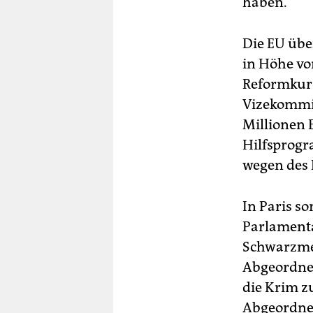
haben.
Die EU übe
in Höhe vo
Reformkurs
Vizekommis
Millionen 
Hilfsprogr
wegen des 
In Paris so
Parlamenta
Schwarzmee
Abgeordnet
die Krim z
Abgeordnete