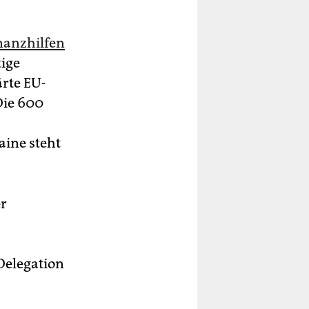
nanzhilfen
tige
ärte EU-
Die 600
aine steht
er
Delegation