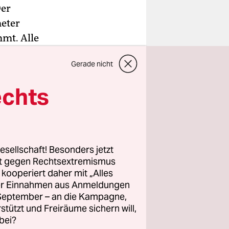
Der
meter
mmt. Alle
en werden,
Gerade nicht
 den
echts
E und
t. Die
e mit einem
esellschaft! Besonders jetzt
ter von der
rt gegen Rechtsextremismus
z kooperiert daher mit „Alles
ller Einnahmen aus Anmeldungen
. September – an die Kampagne,
rstützt und Freiräume sichern will,
bei?