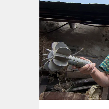
berlin
nord
wahrheit
verlag
verlag
veranstaltungen
shop
fragen & hilfe
unterstützen
abo
genossenschaft