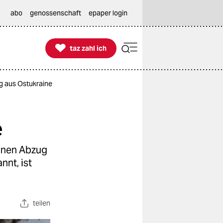
abo
genossenschaft
epaper login

taz zahl ich
taz zahl ich
ug aus Ostukraine
e
einen Abzug
nnt, ist
teilen