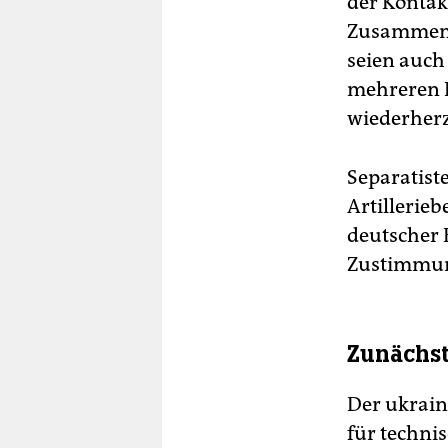
der Kontak
Zusammenar
seien auch
mehreren 
wiederherz
Separatist
Artillerie
deutscher F
Zustimmung
Zunächst
Der ukrain
für technis