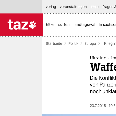
hautnavigation anspringen
hauptinhalt anspringen
footer anspringen
verlag
veranstaltungen
shop
fragen &
hitze
surfen
landtagswahl in sachse

taz zahl ich
taz zahl ich
Startseite
Politik
Europa
Krieg i
themen
politik
Ukraine stim
Waff
öko
Die Konflik
gesellschaft
von Panzern
noch unklar
kultur
sport
23.7.2015
10:5