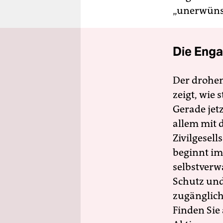
„unerwünsc
Die Enga
Der drohe
zeigt, wie
Gerade jet
allem mit d
Zivilgesell
beginnt im
selbstverw
Schutz und 
zugänglich
Finden Sie