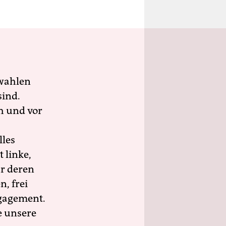
wahlen
sind.
h und vor
lles
 linke,
ür deren
n, frei
ngagement.
e unsere