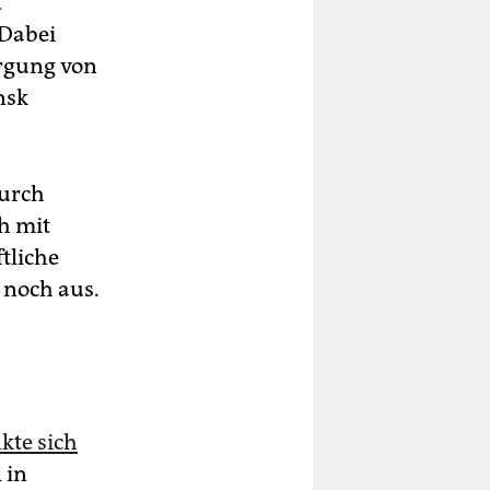
d
 Dabei
orgung von
nsk
durch
h mit
ftliche
 noch aus.
kte sich
 in