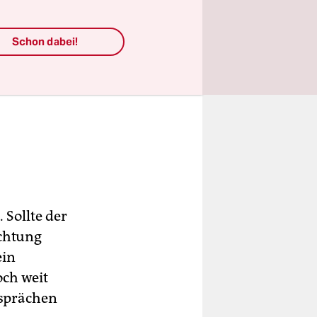
Schon dabei!
 Sollte der
ichtung
ein
och weit
esprächen