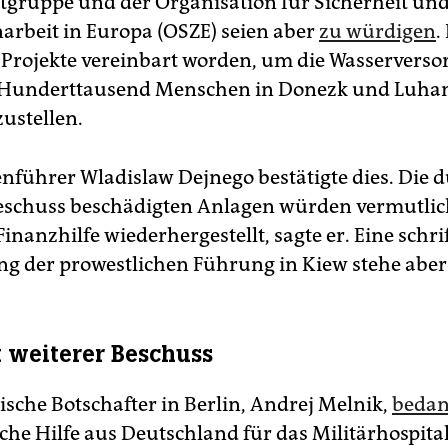
tgruppe und der Organisation für Sicherheit un
beit in Europa (OSZE) seien aber
zu würdigen
.
 Projekte vereinbart worden, um die Wasservers
Hunderttausend Menschen in Donezk und Luha
ustellen.
enführer Wladislaw Dejnego bestätigte dies. Die 
beschuss beschädigten Anlagen würden vermutlic
inanzhilfe wiederhergestellt, sagte er. Eine schri
 der prowestlichen Führung in Kiew stehe aber
 weiterer Beschuss
ische Botschafter in Berlin, Andrej Melnik,
bedan
che Hilfe aus Deutschland für das Militärhospital