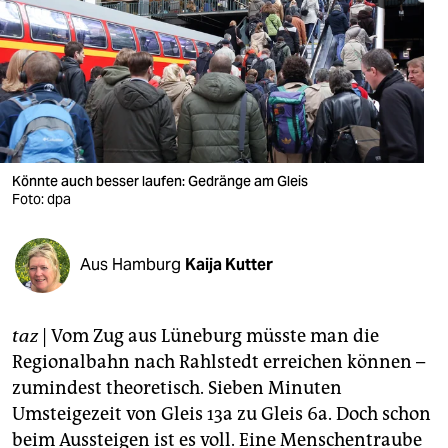
berlin
nord
wahrheit
verlag
verlag
Könnte auch besser laufen: Gedränge am Gleis
Foto: dpa
veranstaltungen
shop
Aus Hamburg
Kaija Kutter
fragen & hilfe
unterstützen
taz
| Vom Zug aus Lüneburg müsste man die
Regionalbahn nach Rahlstedt erreichen können –
abo
zumindest theoretisch. Sieben Minuten
Umsteigezeit von Gleis 13a zu Gleis 6a. Doch schon
genossenschaft
beim Aussteigen ist es voll. Eine Menschentraube