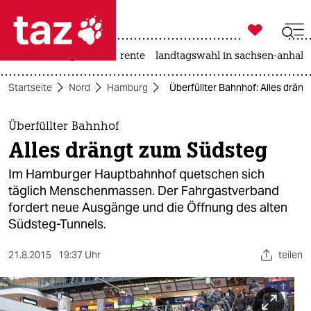

taz zahl ich
hitze
niedrigwasser
rente
landtagswahl in sachsen-anhalt

taz zahl ich
Startseite
Nord
Hamburg
Überfüllter Bahnhof: Alles dräng
taz zahl ich
themen
Überfüllter Bahnhof
Alles drängt zum Südsteg​
politik
Im Hamburger Hauptbahnhof quetschen sich
öko
täglich Menschenmassen. Der Fahrgastverband
fordert neue Ausgänge und die Öffnung des alten
gesellschaft
Südsteg-Tunnels​.
kultur
21.8.2015
19:37 Uhr
teilen
sport