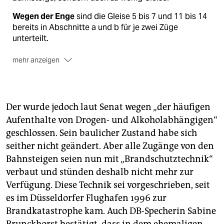
Wegen der Enge
sind die Gleise 5 bis 7 und 11 bis 14
bereits in Abschnitte a und b für je zwei Züge
unterteilt.
mehr anzeigen
Gleis 8
ist für längere Fernzüge vorgesehen.
Die Gleise 9 und 10
haben keinen Bahnsteig und
werden nur für Durchfahrten genutzt.
Der wurde jedoch laut Senat wegen „der häufigen
Die Fahrgastverbände schlagen vor
, einen neuen
Aufenthalte von Drogen- und Alkoholabhängigen“
Bahnsteig 9 mit eigenem Gleis zu schaffen. Dafür soll
geschlossen. Sein baulicher Zustand habe sich
das jetzige Gleis 10 überbaut werden. Die Bahn will
seither nicht geändert. Aber alle Zugänge von den
diese Gleise weiter für Durchfahrten und
Bahnsteigen seien nun mit „Brandschutztechnik“
Rangierfahrten behalten.
verbaut und stünden deshalb nicht mehr zur
Entlastung
könnte eine Brücke für Güterzüge aus
Verfügung. Diese Technik sei vorgeschrieben, seit
dem Hafen bringen. Weil diese sonst die Gleise zum
es im Düsseldorfer Flughafen 1996 zur
Hauptbahnhof kreuzen, kommt es zu vielen
Brandkatastrophe kam. Auch DB-Specherin Sabine
Verzögerungen.
Brunckhorst bestätigt, dass in dem ehemaligen