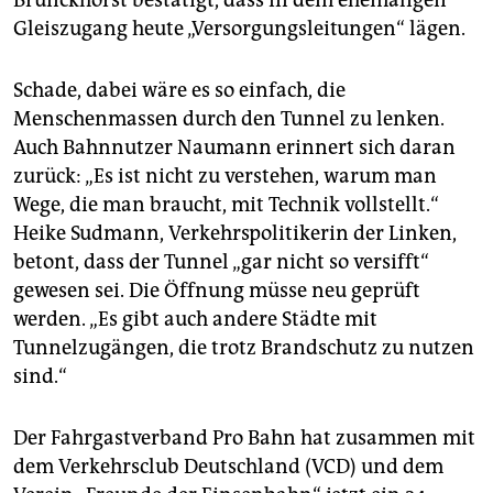
Weitere Entlastung
soll die geplante S-Bahn-Linie S4
Gleiszugang heute „Versorgungsleitungen“ lägen.
aus Ahrensburg bringen, die auf den S-Bahn-Gleisen 1
bis 4 halten würden. Weil die heutige Regionalbahn 81
Schade, dabei wäre es so einfach, die
wegfällt, wären auch weniger Rangierfahrten im
Bahnhof nötig. Außerdem würden nicht mehr alle
Menschenmassen durch den Tunnel zu lenken.
Passagiere der früheren Regionallinie am
Auch Bahnnutzer Naumann erinnert sich daran
Hauptbahnhof aussteigen, sondern mit der S-Bahn in
zurück: „Es ist nicht zu verstehen, warum man
Richtung Jungfernstieg weiterfahren.
Wege, die man braucht, mit Technik vollstellt.“
Heike Sudmann, Verkehrspolitikerin der Linken,
betont, dass der Tunnel „gar nicht so versifft“
gewesen sei. Die Öffnung müsse neu geprüft
werden. „Es gibt auch andere Städte mit
Tunnelzugängen, die trotz Brandschutz zu nutzen
sind.“
Der Fahrgastverband Pro Bahn hat zusammen mit
dem Verkehrsclub Deutschland (VCD) und dem