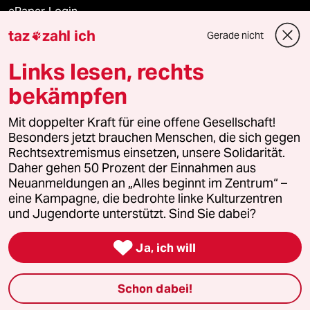
ePaper Login
taz
zahl ich
Gerade nicht

Downloads für Abonnierende
Links lesen, rechts
bekämpfen
© 2026 taz Verlags und Vertriebs GmbH
Mit doppelter Kraft für eine offene Gesellschaft!
Alle Rechte vorbehalten. Bei rechtlichen Fragen oder für Genehmigungen
wenden Sie sich bitte an
lizenzen@taz.de
Besonders jetzt brauchen Menschen, die sich gegen
Rechtsextremismus einsetzen, unsere Solidarität.
Daher gehen 50 Prozent der Einnahmen aus
Feedback
Redaktionsstatut
Kommune-Richtlinien
KI-
Neuanmeldungen an „Alles beginnt im Zentrum“ –
eine Kampagne, die bedrohte linke Kulturzentren
Leitlinie
Informant
Datenschutz
Impressum
AGB
und Jugendorte unterstützt. Sind Sie dabei?
Seitenwende
Einwilligungen widerrufen (Ads)

Ja, ich will
Schon dabei!