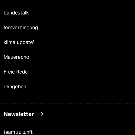
bundestalk
fernverbindung
klima update°
Mauerecho
Freie Rede
reingehen
Newsletter
team zukunft