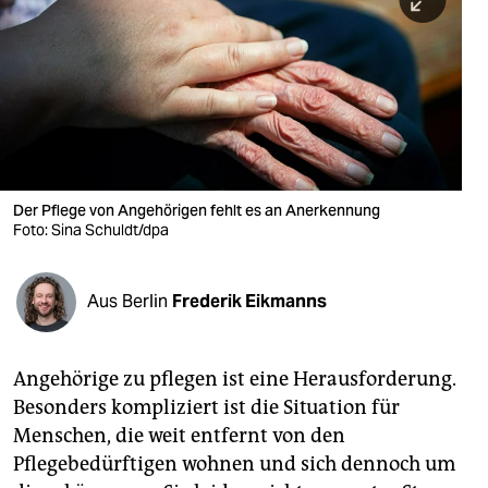
berlin
nord
wahrheit
verlag
verlag
Der Pflege von Angehörigen fehlt es an Anerkennung
Foto: Sina Schuldt/dpa
veranstaltungen
shop
Aus Berlin
Frederik Eikmanns
fragen & hilfe
unterstützen
Angehörige zu pflegen ist eine Herausforderung.
Besonders kompliziert ist die Situation für
abo
Menschen, die weit entfernt von den
genossenschaft
Pflegebedürftigen wohnen und sich dennoch um