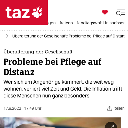

taz zahl ich
ceuta
hitze
bergsteigen
katzen
landtagswahl in sachsen-

taz zahl ich
ut
Überalterung der Gesellschaft: Probleme bei Pflege auf Distanz
taz zahl ich
themen
Überalterung der Gesellschaft
Probleme bei Pflege auf
politik
Distanz
öko
Wer sich um Angehörige kümmert, die weit weg
wohnen, verliert viel Zeit und Geld. Die Inflation trifft
gesellschaft
diese Menschen nun ganz besonders.
kultur
17.8.2022
17:49 Uhr
teilen
sport