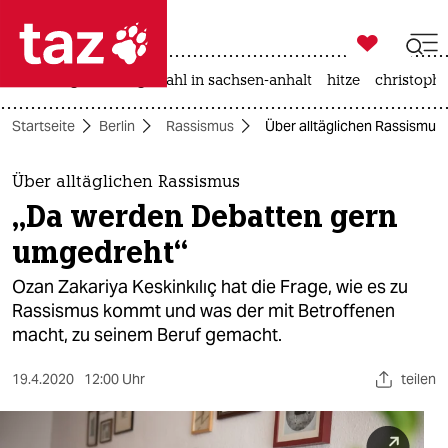

taz zahl ich
iran-krieg
landtagswahl in sachsen-anhalt
hitze
christophe

taz zahl ich
Startseite
Berlin
Rassismus
Über alltäglichen Rassismus
taz zahl ich
themen
Über alltäglichen Rassismus
„Da werden Debatten gern
politik
umgedreht“
öko
Ozan Zakariya Keskinkılıç hat die Frage, wie es zu
Rassismus kommt und was der mit Betroffenen
gesellschaft
macht, zu seinem Beruf gemacht.
kultur
19.4.2020
12:00 Uhr
teilen
sport