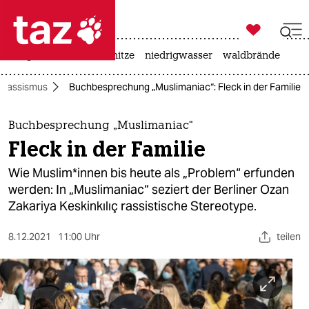

taz zahl ich
krieg in der ukraine
hitze
niedrigwasser
waldbrände

taz zahl ich
Rassismus
Buchbesprechung „Muslimaniac“: Fleck in der Familie
taz zahl ich
themen
Buchbesprechung „Muslimaniac“
Fleck in der Familie
politik
Wie Mus­li­m*in­nen bis heute als „Problem“ erfunden
öko
werden: In „Muslimaniac“ seziert der Berliner Ozan
Zakariya Keskinkılıç rassistische Stereotype.
gesellschaft
8.12.2021
11:00 Uhr
teilen
kultur
sport