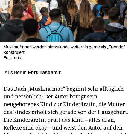
berlin
nord
wahrheit
verlag
Mus­li­m­e*innen werden hierzulande weiterhin gerne als „Fremde“
konstruiert
verlag
Foto: dpa
veranstaltungen
Aus Berlin
Ebru Tasdemir
shop
fragen & hilfe
Das Buch „Muslimaniac“ beginnt sehr alltäglich
und persönlich: Der Autor bringt sein
unterstützen
neugeborenes Kind zur Kinderärztin, die Mutter
des Kindes erholt sich gerade von der Hausgeburt.
abo
Die Kinderärztin prüft das Kind – alles dran,
genossenschaft
Reflexe sind okay – und weist den Autor auf den