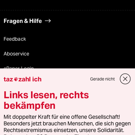
Fragen & Hilfe
Feedback
Aboservice
ePaper Login
taz
zahl ich
Gerade nicht

Downloads für Abonnierende
Links lesen, rechts
bekämpfen
© 2026 taz Verlags und Vertriebs GmbH
Mit doppelter Kraft für eine offene Gesellschaft!
Alle Rechte vorbehalten. Bei rechtlichen Fragen oder für Genehmigungen
wenden Sie sich bitte an
lizenzen@taz.de
Besonders jetzt brauchen Menschen, die sich gegen
Rechtsextremismus einsetzen, unsere Solidarität.