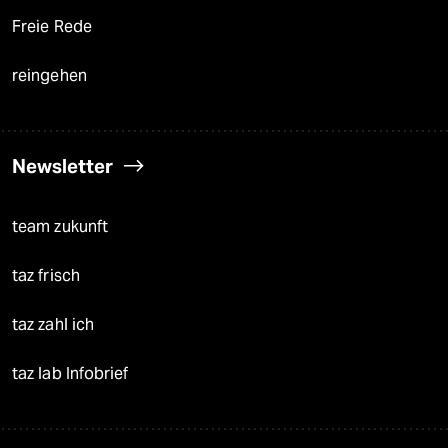
Freie Rede
reingehen
Newsletter
team zukunft
taz frisch
taz zahl ich
taz lab Infobrief