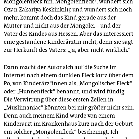
Mongolenfleck hin. Mongolenfleck?, wundert sich
epaper login
Ozan Zakariya Keskinkılıç und wundert sich noch
mehr, kommt doch das Kind gerade aus der
Mutter und nicht aus der Mongolei – und der
Vater des Kindes aus Hessen. Aber das interessiert
eine gestandene Kinderärztin nicht, denn sie sagt
zur Herkunft des Vaters: „Ja, aber nicht wirklich.“
Dann macht der Autor sich auf die Suche im
Internet nach einem dunklen Fleck kurz über dem
Po, von Kin­der­är­z*in­nen als „Mongolischer Fleck“
oder „Hunnenfleck“ benannt, und wird fündig.
Die Verwirrung über diese ersten Zeilen in
„Muslimaniac“ könnten bei mir größer nicht sein.
Denn auch meinem Kind wurde von einem
Kinderarzt im Krankenhaus kurz nach der Geburt
ein solcher „Mongolenfleck“ bescheinigt. Ich