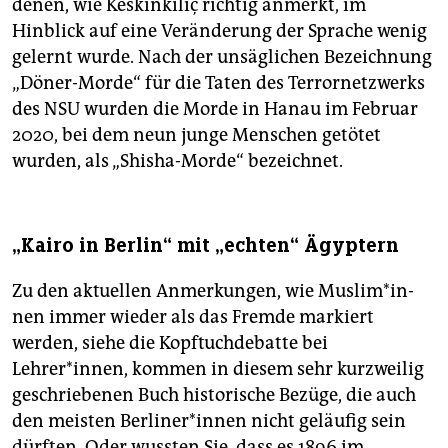
denen, wie Keskinkılıç richtig anmerkt, im
Hinblick auf eine Veränderung der Sprache wenig
gelernt wurde. Nach der unsäglichen Bezeichnung
„Döner-Morde“ für die Taten des Terrornetzwerks
des NSU wurden die Morde in Hanau im Februar
2020, bei dem neun junge Menschen getötet
wurden, als „Shisha-Morde“ bezeichnet.
„Kairo in Berlin“ mit „echten“ Ägyptern
Zu den aktuellen Anmerkungen, wie Mus­li­m*in­
nen immer wieder als das Fremde markiert
werden, siehe die Kopftuchdebatte bei
Lehrer*innen, kommen in diesem sehr kurzweilig
geschriebenen Buch historische Bezüge, die auch
den meisten Ber­li­ne­r*in­nen nicht geläufig sein
dürften. Oder wussten Sie, dass es 1896 im