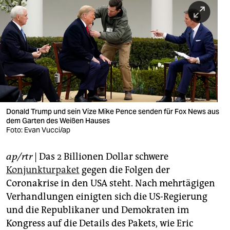
berlin
nord
wahrheit
verlag
verlag
veranstaltungen
Donald Trump und sein Vize Mike Pence senden für Fox News aus
dem Garten des Weißen Hauses
Foto: Evan Vucci/ap
shop
fragen & hilfe
ap/rtr
| Das 2 Billionen Dollar schwere
Konjunkturpaket
gegen die Folgen der
unterstützen
Coronakrise in den USA steht. Nach mehrtägigen
abo
Verhandlungen einigten sich die US-Regierung
und die Republikaner und Demokraten im
genossenschaft
Kongress auf die Details des Pakets, wie Eric