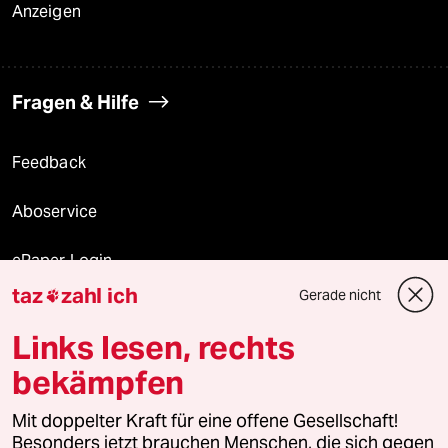
Anzeigen
Fragen & Hilfe
Feedback
Aboservice
ePaper Login
taz
zahl ich
Gerade nicht

Downloads für Abonnierende
Links lesen, rechts
bekämpfen
© 2026 taz Verlags und Vertriebs GmbH
Mit doppelter Kraft für eine offene Gesellschaft!
Alle Rechte vorbehalten. Bei rechtlichen Fragen oder für Genehmigungen
wenden Sie sich bitte an
lizenzen@taz.de
Besonders jetzt brauchen Menschen, die sich gegen