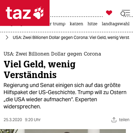

taz zahl ich
bergsteigen
usa unter trump
katzen
hitze
landtagswahl i

taz zahl ich
us
USA: Zwei Billionen Dollar gegen Corona: Viel Geld, wenig Verstä
taz zahl ich
themen
USA: Zwei Billionen Dollar gegen Corona
Viel Geld, wenig
politik
Verständnis
öko
Regierung und Senat einigen sich auf das größte
Hilfspaket der US-Geschichte. Trump will zu Ostern
gesellschaft
„die USA wieder aufmachen“. Experten
widersprechen.
kultur
sport
25.3.2020
9:20 Uhr
teilen