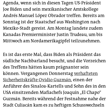
epaper login
Agenda, wenn sich in diesen Tagen US-Präsident
Joe Biden und sein mexikanischer Amtskollege
Andrés Manuel López Obrador treffen. Bereits am
Sonntag ist der Staatschef aus Washington nach
Mexiko-Stadt gereist. Am Montag landete zudem
Kanadas Premierminister Justin Trudeau, um bis
Mittwoch am Nordamerikagipfel teilzunehmen.
Es ist das erste Mal, dass Biden als Präsident das
südliche Nachbarland besucht, und die Vorzeichen
des Treffens hätten kaum prägnanter sein
können. Vergangenen Donnerstag
verhafteten
Sicherheitskräfte Ovidio Guzmán
, einen der
Anführer des Sinaloa-Kartells und Sohn des in den
USA einsitzenden Mafiachefs Joaquín „El Chapo“
Guzmán. Bereits während der Festnahme nahe der
Stadt Culiacán kam es zu heftigen Schusswechseln