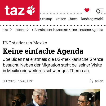

taz zahl ich
bergsteigen
usa unter trump
katzen
hitze
landtagswahl i

taz zahl ich
erika
Flucht
US-Präsident in Mexiko: Keine einfache Agenda
taz zahl ich
themen
US-Präsident in Mexiko
Keine einfache Agenda
politik
Joe Biden hat erstmals die US-mexikanische Grenze
öko
besucht. Neben der Migration steht bei seiner Visite
in Mexiko ein weiteres schwieriges Thema an.
gesellschaft
9.1.2023
15:46 Uhr
teilen
kultur
sport