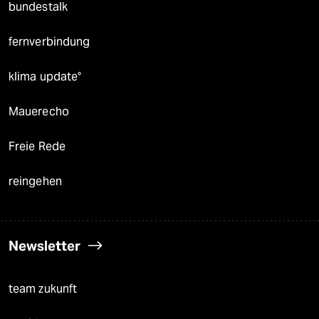
bundestalk
fernverbindung
klima update°
Mauerecho
Freie Rede
reingehen
Newsletter
team zukunft