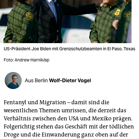
berlin
nord
wahrheit
verlag
US-Präsident Joe Biden mit Grenzschutzbeamten in El Paso, Texas
verlag
Foto: Andrew Harnik/ap
veranstaltungen
shop
Aus Berlin
Wolf-Dieter Vogel
fragen & hilfe
Fentanyl und Migration – damit sind die
unterstützen
wesentlichen Themen umrissen, die derzeit das
abo
Verhältnis zwischen den USA und Mexiko prägen.
Folgerichtig stehen das Geschäft mit der tödlichen
genossenschaft
Droge und die Einwanderung ganz oben auf der