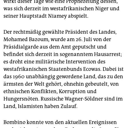
wirkt dieser Tage wie eine Prophezeiung dessen,
epaper login
was sich derzeit im westafrikanischen Niger und
seiner Hauptstadt Niamey abspielt.
Der rechtmäßig gewählte Präsident des Landes,
Mohamed Bazoum, wurde am 26. Juli von der
Präsidialgarde aus dem Amt geputscht und
befindet sich derzeit in sogenanntem Hausarrest;
es droht eine militärische Intervention des
westafrikanischen Staatenbunds Ecowas. Dabei ist
das 1960 unabhängig gewordene Land, das zu den
ärmsten der Welt gehört, ohnehin gebeutelt, von
ethnischen Konflikten, Korruption und
Hungersnöten. Russische Wagner-Söldner sind im
Land, Islamisten haben Zulauf.
Bombino konnte von den aktuellen Ereignissen