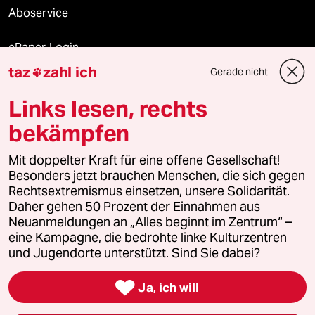
Aboservice
ePaper Login
taz
zahl ich
Gerade nicht

Downloads für Abonnierende
Links lesen, rechts
bekämpfen
© 2026 taz Verlags und Vertriebs GmbH
Alle Rechte vorbehalten. Bei rechtlichen Fragen oder für Genehmigungen
Mit doppelter Kraft für eine offene Gesellschaft!
wenden Sie sich bitte an
lizenzen@taz.de
Besonders jetzt brauchen Menschen, die sich gegen
Rechtsextremismus einsetzen, unsere Solidarität.
Daher gehen 50 Prozent der Einnahmen aus
Feedback
Redaktionsstatut
Kommune-Richtlinien
KI-
Neuanmeldungen an „Alles beginnt im Zentrum“ –
eine Kampagne, die bedrohte linke Kulturzentren
Leitlinie
Informant
Datenschutz
Impressum
AGB
und Jugendorte unterstützt. Sind Sie dabei?
Seitenwende
Einwilligungen widerrufen (Ads)

Ja, ich will