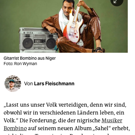
berlin
nord
wahrheit
verlag
verlag
Gitarrist Bombino aus Niger
Foto: Ron Wyman
veranstaltungen
shop
Von
Lars Fleischmann
fragen & hilfe
unterstützen
„Lasst uns unser Volk verteidigen, denn wir sind,
obwohl wir in verschiedenen Ländern leben, ein
abo
Volk.“ Die Forderung, die der nigrische
Musiker
genossenschaft
Bombino
auf seinem neuen Album „Sahel“ erhebt,