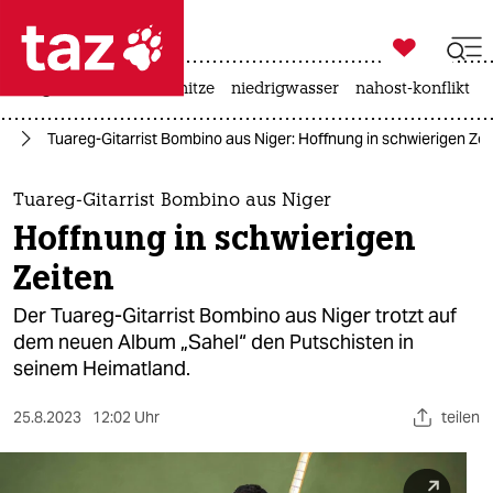

taz zahl ich
krieg in der ukraine
hitze
niedrigwasser
nahost-konflikt

taz zahl ich
ik
Tuareg-Gitarrist Bombino aus Niger: Hoffnung in schwierigen Zei
taz zahl ich
themen
Tuareg-Gitarrist Bombino aus Niger
Hoffnung in schwierigen
politik
Zeiten
öko
Der Tuareg-Gitarrist Bombino aus Niger trotzt auf
dem neuen Album „Sahel“ den Putschisten in
gesellschaft
seinem Heimatland.
kultur
25.8.2023
12:02 Uhr
teilen
sport