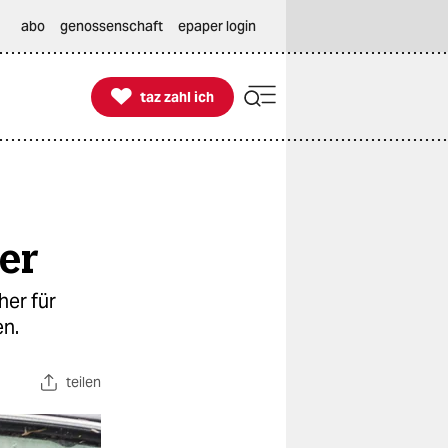
abo
genossenschaft
epaper login

taz zahl ich
taz zahl ich
ter
her für
en.
teilen