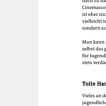
flach zu ha
Cinemascop
ist eher n
vielleicht 
sondern au
Man kann s
selbst das
für Jugend
stets verdä
Tolle Ha
Vieles an d
jugendliche