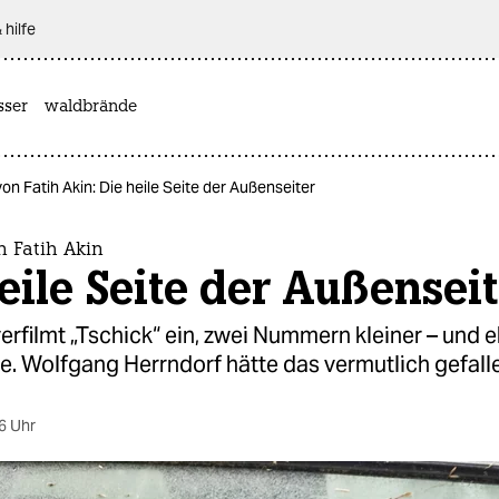
 hilfe
sser
waldbrände
von Fatih Akin: Die heile Seite der Außenseiter
n Fatih Akin
eile Seite der Außensei
verfilmt „Tschick“ ein, zwei Nummern kleiner – und e
. Wolfgang Herrndorf hätte das vermutlich gefall
6 Uhr