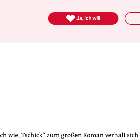
 diesen Umweg wurde es „groß“.

Ja, ich will
ch wie „Tschick“ zum großen Roman verhält sich j