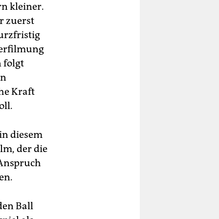
n kleiner.
r zuerst
rzfristig
verfilmung
 folgt
en
he Kraft
ll.
 in diesem
lm, der die
 Anspruch
en.
den Ball