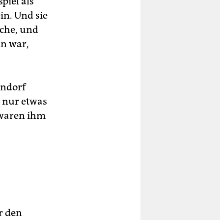
piel als
in. Und sie
iche, und
in war,
rndorf
s nur etwas
 waren ihm
r den