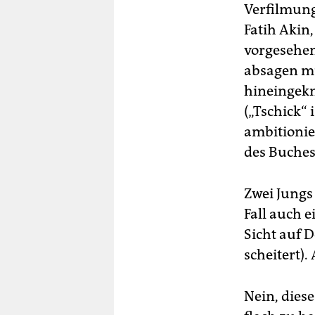
Verfilmung
Fatih Akin
vorgesehen
absagen mu
hineingekn
(„Tschick“ 
ambitionie
des Buches
Zwei Jungs
Fall auch 
Sicht auf 
scheitert).
Nein, diese