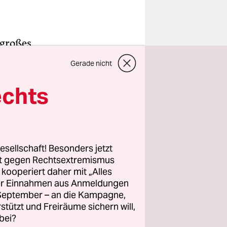
 großes
ern. Aber
Gerade nicht
 einem viele
 und man
echts
n, Isa,
esellschaft! Besonders jetzt
rt gegen Rechtsextremismus
r
z kooperiert daher mit „Alles
ller Einnahmen aus Anmeldungen
die
. September – an die Kampagne,
, das aber
rstützt und Freiräume sichern will,
bei?
elt. Und