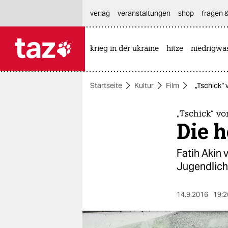
hautnavigation anspringen
hauptinhalt anspringen
footer anspringen
verlag
veranstaltungen
shop
fragen &
krieg in der ukraine
hitze
niedrigwa

taz zahl ich
taz zahl ich
Startseite
Kultur
Film
„Tschick“ 
themen
politik
„Tschick“ vo
Die h
öko
Fatih Akin 
gesellschaft
Jugendliche
kultur
14.9.2016
19:2
sport