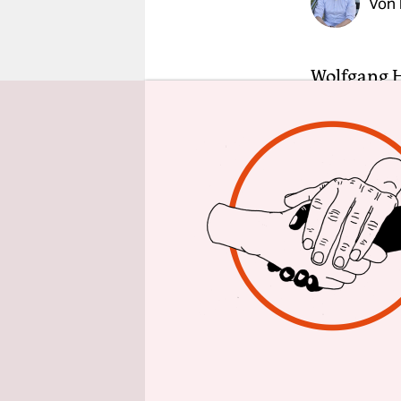
Von
epaper login
Wolfgang H
Kino – das
so ist es i
Szenen des
während de
Landschafte
alles.
Das Buch i
Schriftste
keineswegs
Geschichte
mit aller 