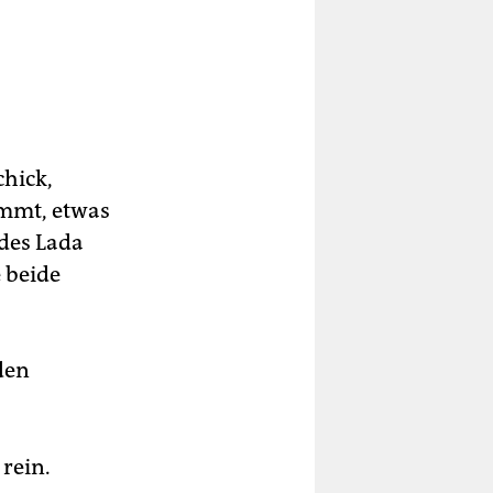
hick,
ommt, etwas
 des Lada
e beide
den
 rein.