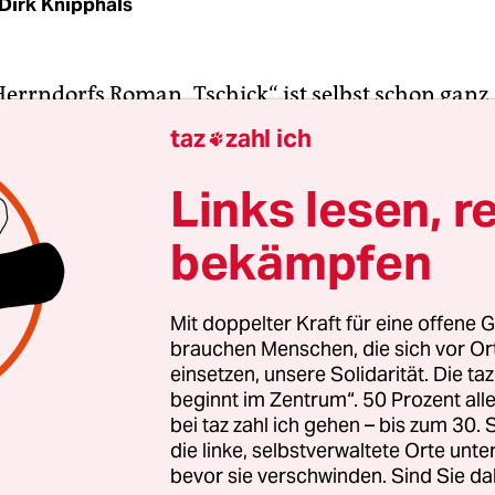
Dirk Knipphals
errndorfs Roman „Tschick“ ist selbst schon ganz
 hinzuschreiben juckt einen geradezu in den Fing
taz
zahl ich

n Wirklichkeit ja eben gerade gar nicht, auch wenn
 Buches schon sehr filmisch vorgekommen sind
Links lesen, r
s Lesens alles im Kopf genau gesehen hat: die
bekämpfen
n, die Jungs, den Lada, die Sterne, die Landstraße
Mit doppelter Kraft für eine offene G
brauchen Menschen, die sich vor O
st dennoch eben gerade kein großes Kino, weil de
einsetzen, unsere Solidarität. Die ta
ller Wolfgang Herrndorf in „Tschick“ ganz bewusst
beginnt im Zentrum“. 50 Prozent a
 den ganz großen Roman vorgelegt hat, sondern 
bei taz zahl ich gehen – bis zum 30
 ein oder auch zwei Nummern kleiner erzählt hat
die linke, selbstverwaltete Orte unte
bevor sie verschwinden. Sind Sie da
Sorgfalt und mit viel handwerklichem Können bese