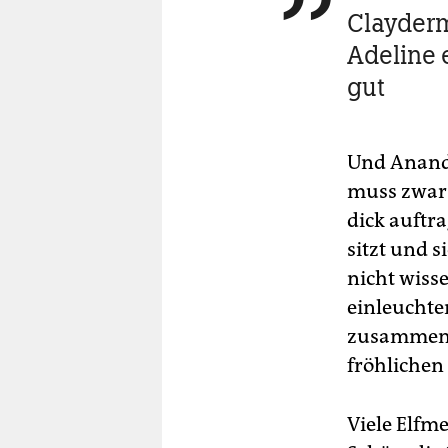
Clayderm
Adeline e
gut
Und Anand 
muss zwar 
dick auftr
sitzt und s
nicht wisse
einleuchte
zusammeng
fröhlichen
Viele Elfme