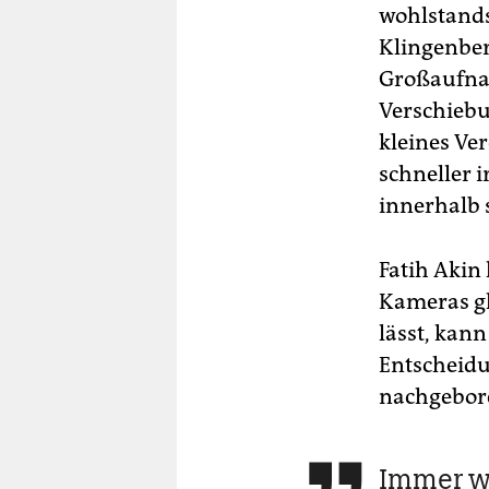
wohlstands
Klingenberg
Großaufna
Verschiebu
kleines Ver
schneller i
innerhalb 
Fatih Akin
Kameras gle
lässt, kann
Entscheidu
nachgebor
Immer w
