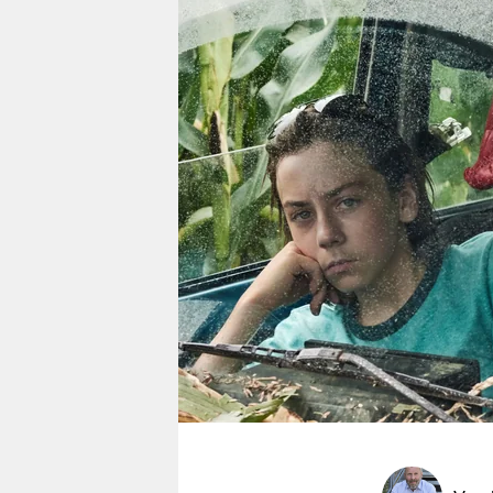
berlin
nord
wahrheit
verlag
verlag
veranstaltungen
shop
fragen & hilfe
unterstützen
abo
genossenschaft