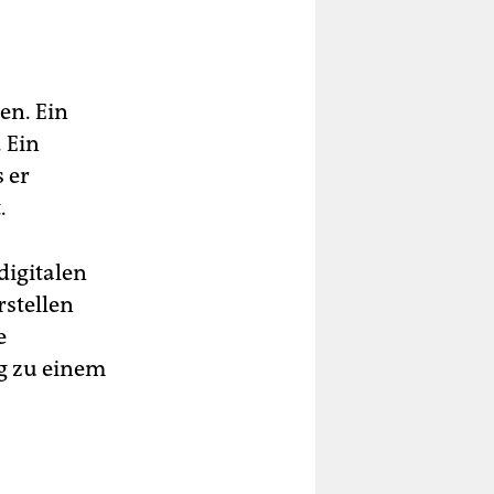
en. Ein
 Ein
s er
.
digitalen
rstellen
e
g zu einem