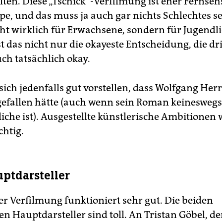
lten. Diese „Tschick“-Verfilmung ist eher Fernsehs
e, und das muss ja auch gar nichts Schlechtes se
icht wirklich für Erwachsene, sondern für Jugendl
ist das nicht nur die okayeste Entscheidung, die dr
ch tatsächlich okay.
ich jedenfalls gut vorstellen, dass Wolfgang Her
 gefallen hätte (auch wenn sein Roman keinesweg
liche ist). Ausgestellte künstlerische Ambitionen
chtig.
uptdarsteller
er Verfilmung funktioniert sehr gut. Die beiden
n Hauptdarsteller sind toll. An Tristan Göbel, de