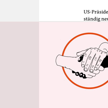
epaper login
US-Präsid
ständig ne
Corona-Pa
Gegnern we
geschafft,
staatliche
gegen sich
Von der Re
arbeiten u
Wochen für
US-Medienb
Zustellung
Seltenheit 