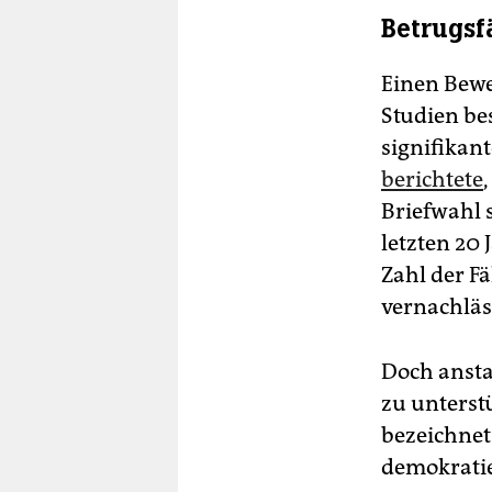
Betrugsf
Einen Bewei
Studien be
signifika
berichtete
Briefwahl 
letzten 20
Zahl der Fä
vernachläs
Doch ansta
zu unterst
bezeichnet
demokrati