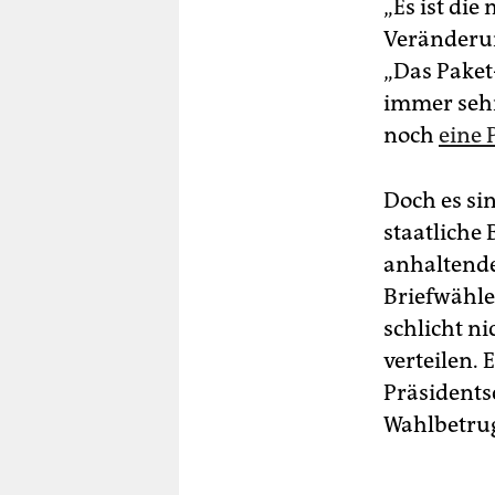
„Es ist die
Veränderun
„Das Paket
immer sehr
noch
eine 
Doch es si
staatliche 
anhaltende
Briefwähle
schlicht n
verteilen. 
Präsident
Wahlbetru