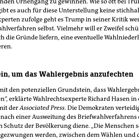
nden Urnengang zu gewinnen. Wie so oft bei Tr
ibt es auch für diese Unterstellung keine stichha
xperten zufolge geht es Trump in seiner Kritik w
hlverfahren selbst. Vielmehr will er Zweifel schü
ch die Gründe liefern, eine eventuelle Wahlnieder
eren.
in, um das Wahlergebnis anzufechten
amit den potenziellen Grundstein, dass Wahlergeb
n“, erklärte Wahlrechtsexperte Richard Hasen in
mit der
Associated Press
. Die Demokraten verteidi
nach einer Ausweitung des Briefwahlverfahrens 
m Schutz der Bevölkerung diene. „Die Menschen s
u gezwungen werden, zwischen dem Wählen und d