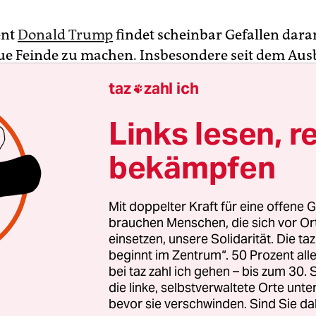
ent
Donald Trump
findet scheinbar Gefallen daran
ue Feinde zu machen. Insbesondere seit dem Aus
ndemie
hat die ohnehin schon lange Liste von T
taz
zahl ich

iteren Zuwachs erhalten. Und nun hat es der Pr
 gleich einen Großteil der mehr als 600.000 Anges
Links lesen, r
n Postunternehmens (United States Postal Service
bekämpfen
 aufzubringen.
gierung beschlossene Regelungen, um effizienter
Mit doppelter Kraft für eine offene G
nd Kosten zu reduzieren, haben in den vergange
brauchen Menschen, die sich vor O
einsetzen, unsere Solidarität. Die ta
 einen Aufschrei innerhalb der Belegschaft gesor
beginnt im Zentrum“. 50 Prozent a
erichten sind seit deren Einführung
bei taz zahl ich gehen – bis zum 30
sverzögerungen von einigen Tagen bis hin zu Wo
die linke, selbstverwaltete Orte unte
mehr. Lori Cash, die seit 22 Jahren für USPS tätig i
bevor sie verschwinden. Sind Sie da