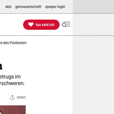
abo
genossenschaft
epaper login

taz zahl ich
taz zahl ich
nd des Postboten
n
etrugs im
erschweren.
teilen