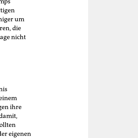
umps
ltigen
eniger um
ren, die
lage nicht
nis
 einem
gen ihre
damit,
ollten
er eigenen