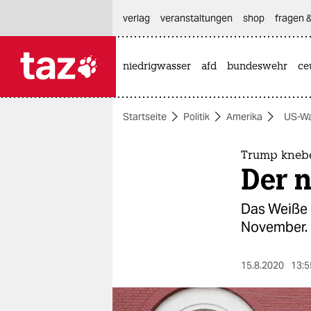
hautnavigation anspringen
hauptinhalt anspringen
footer anspringen
verlag
veranstaltungen
shop
fragen &
niedrigwasser
afd
bundeswehr
ce

taz zahl ich
taz zahl ich
Startseite
Politik
Amerika
US-Wa
themen
politik
Trump knebel
Der n
öko
Das Weiße 
gesellschaft
November. 
kultur
15.8.2020
13:5
sport