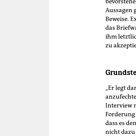
bevorstehe
Aussagen g
Beweise. E
das Briefwa
ihm letztli
zu akzepti
Grundste
„Er legt d
anzufechte
Interview 
Forderung 
dass es de
nicht daz