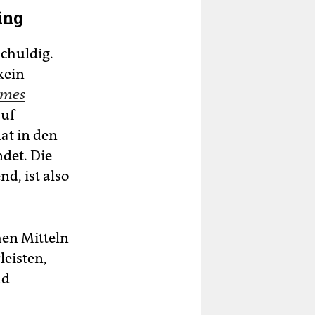
ing
schuldig.
kein
imes
auf
at in den
det. Die
d, ist also
hen Mitteln
leisten,
nd