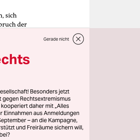
, sich
bruch der
rump-
Gerade nicht
äsident
tellten des
echts
, USPS)
 zu
esellschaft! Besonders jetzt
nen
rt gegen Rechtsextremismus
z kooperiert daher mit „Alles
gt. Laut
ller Einnahmen aus Anmeldungen
. September – an die Kampagne,
chen keine
rstützt und Freiräume sichern will,
st,
bei?