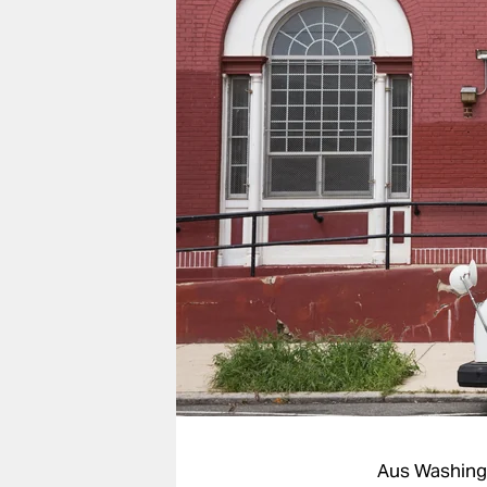
berlin
nord
wahrheit
verlag
verlag
veranstaltungen
shop
fragen & hilfe
unterstützen
abo
genossenschaft
Aus Washing