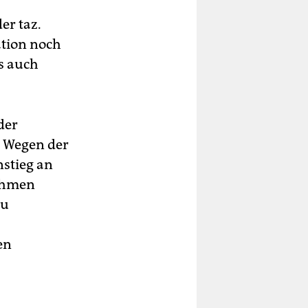
er taz.
ation noch
s auch
der
. Wegen der
stieg an
nehmen
zu
en