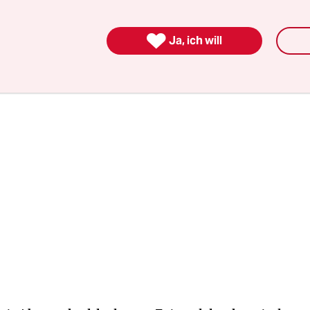
 die aktuelle Stimmung innerhalb der Belegschaft
nd“.

Ja, ich will