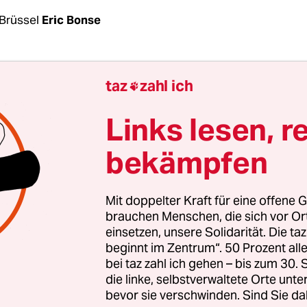
Brüssel
Eric Bonse
nberg gab sich optimistisch: „Wir sind kurz davor,
taz
zahl ich

gen Fragen zu einigen“, erklärte der Nato-General
m
Treffen der Verteidigungsminister am Freitag i
Links lesen, r
t Spannung erwarteten Nato-Gipfel in Vilnius im
bekämpfen
n der Solidarität mit der Ukraine ausgehen.
 Praxis sind noch alle wichtigen Fragen offen. Wi
Mit doppelter Kraft für eine offene G
her an die US-geführte Militär-Allianz herangef
brauchen Menschen, die sich vor O
einsetzen, unsere Solidarität. Die ta
herheitsgarantien kann es für die Zeit nach dem 
beginnt im Zentrum“. 50 Prozent a
 wird aus dem immer wieder verzögerten Nato-Be
bei taz zahl ich gehen – bis zum 30
 Und wer wird Nachfolger von Stoltenberg? Das 
die linke, selbstverwaltete Orte unte
 Brüssel brachte keine Antworten, sondern neuen
bevor sie verschwinden. Sind Sie da