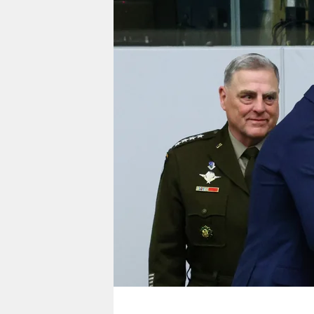
berlin
nord
wahrheit
verlag
verlag
veranstaltungen
shop
fragen & hilfe
unterstützen
abo
genossenschaft