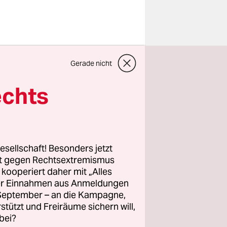
 uns über
Gerade nicht
sekretär
n Brüssel
.
echts
 Juli werde
e wird die
esellschaft! Besonders jetzt
ührt?
rt gegen Rechtsextremismus
z kooperiert daher mit „Alles
Krieg
ller Einnahmen aus Anmeldungen
itritt
. September – an die Kampagne,
zweitäige
rstützt und Freiräume sichern will,
 Ärger.
bei?