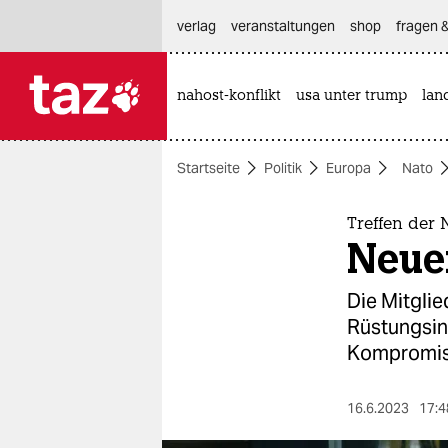
hautnavigation anspringen
hauptinhalt anspringen
footer anspringen
verlag
veranstaltungen
shop
fragen &
nahost-konflikt
usa unter trump
lan

taz zahl ich
taz zahl ich
Startseite
Politik
Europa
Nato
themen
politik
Treffen der 
Neue
öko
Die Mitglie
gesellschaft
Rüstungsind
Kompromiss
kultur
sport
16.6.2023
17:4