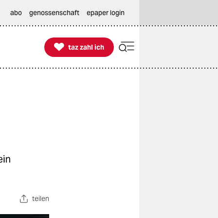
abo
genossenschaft
epaper login

taz zahl ich
taz zahl ich
ein
teilen