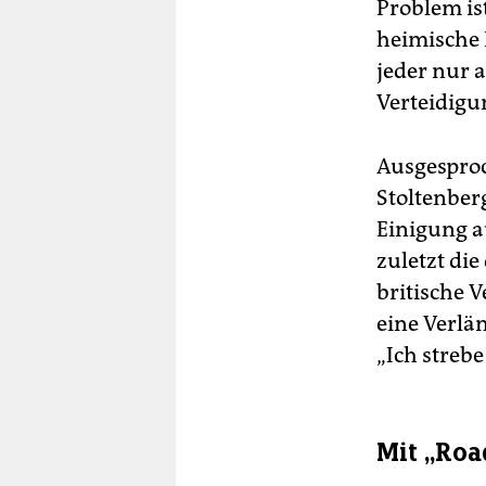
Problem ist
heimische 
jeder nur a
Verteidigu
Ausgesproc
Stoltenber
Einigung au
zuletzt di
britische 
eine Verlä
„Ich strebe
Mit „Roa