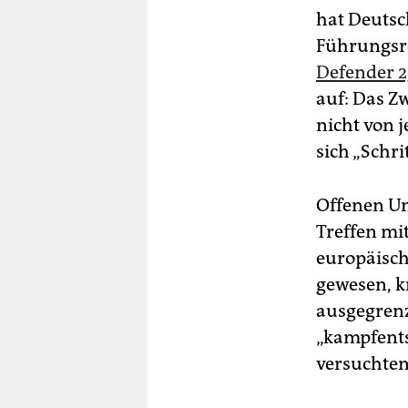
hat Deutsc
Führungsr
Defender 2
auf: Das Z
nicht von j
sich „Schri
Offenen Un
Treffen mit
europäisch
gewesen, kr
ausgegrenz
„kampfents
versuchten