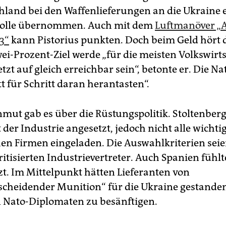
hland bei den Waffenlieferungen an die Ukraine 
olle übernommen. Auch mit dem
Luftmanöver „A
3“
kann Pistorius punkten. Doch beim Geld hört 
wei-Prozent-Ziel werde „für die meisten Volkswirt
etzt auf gleich erreichbar sein“, betonte er. Die N
tt für Schritt daran herantasten“.
mut gab es über die Rüstungspolitik. Stoltenberg
 der Industrie angesetzt, jedoch nicht alle wichti
en Firmen eingeladen. Die Auswahlkriterien seien
itisierten Industrievertreter. Auch Spanien fühlt
t. Im Mittelpunkt hätten Lieferanten von
cheidender Munition“ für die Ukraine gestande
 Nato-Diplomaten zu besänftigen.