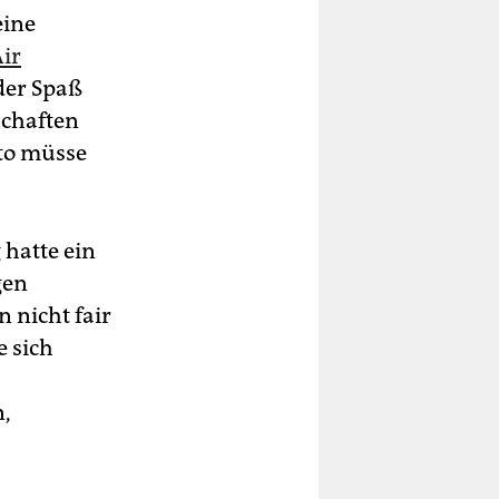
eine
ir
der Spaß
schaften
ato müsse
 hatte ein
gen
 nicht fair
e sich
n,