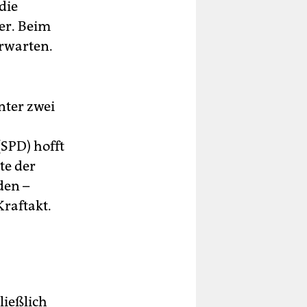
die
er. Beim
erwarten.
nter zwei
SPD) hofft
te der
den –
Kraftakt.
ließlich