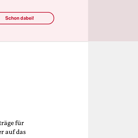
Schon dabei!
träge für
er auf das