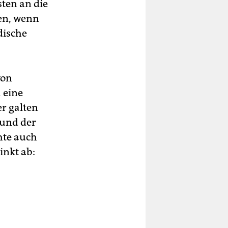
sten an die
men, wenn
dische
von
 eine
er galten
 und der
hte auch
inkt ab: