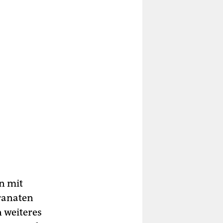
n mit
ranaten
n weiteres