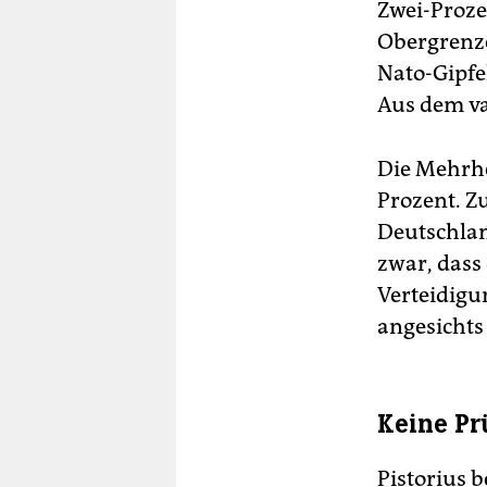
Zwei-Proze
Obergrenze
Nato-Gipfe
Aus dem va
Die Mehrhe
Prozent. Z
Deutschlan
zwar, dass
Verteidigu
angesichts 
Keine Pr
Pistorius 