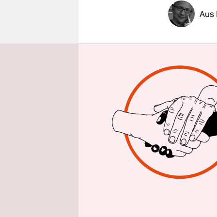
epaper login
Aus 
Jens Stolte
alle wichti
nach eine
Von dem mi
ein Zeiche
Doch in der
Ukraine nä
Welche Sic
geben? Was
Schwedens?
Treffen in