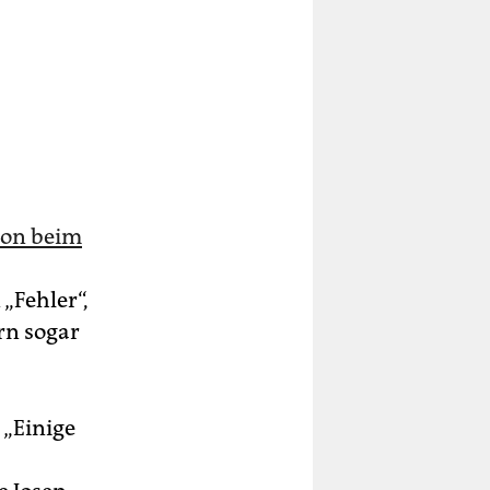
hon beim
„Fehler“,
rn sogar
 „Einige