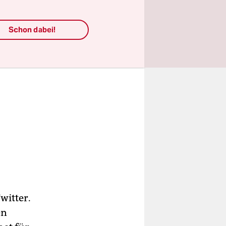
Schon dabei!
witter.
en