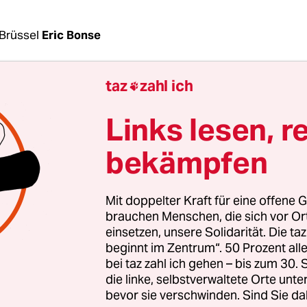
Brüssel
Eric Bonse
taz
zahl ich

 schon sechs Sanktionspakete gegen Russland ver
r Ukraine haben sie nicht gestoppt. Die EU sieht 
Links lesen, r
nd, ihren Kurs zu ändern, im Gegenteil: Bei eine
 haben die Außenminister am Montag die Sanktio
bekämpfen
 Zudem wollen sie mehr Waffen in die Ukraine sch
Mit doppelter Kraft für eine offene G
weitere 500 Millionen Euro für die Lieferung vo
brauchen Menschen, die sich vor O
srüstung der ukrainischen Armee zur Verfügung 
einsetzen, unsere Solidarität. Die ta
beginnt im Zentrum“. 50 Prozent a
präsident Charles Michel. Damit erhöhen sich die
bei taz zahl ich gehen – bis zum 30
hilfe auf 2,5 Milliarden Euro.
Das Geld kommt aus
die linke, selbstverwaltete Orte unte
ilität,
die ursprünglich für Friedensmissionen g
bevor sie verschwinden. Sind Sie da