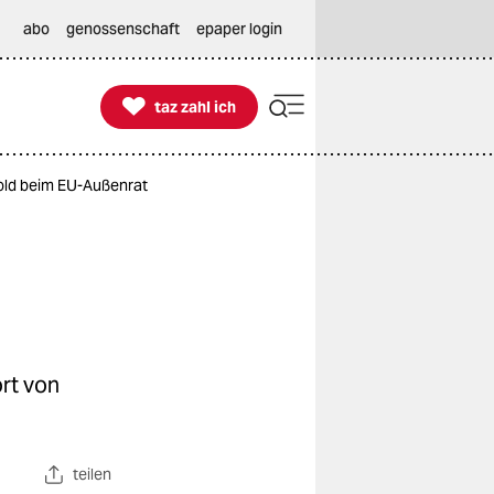
abo
genossenschaft
epaper login

taz zahl ich
taz zahl ich
Gold beim EU-Außenrat
rt von
teilen