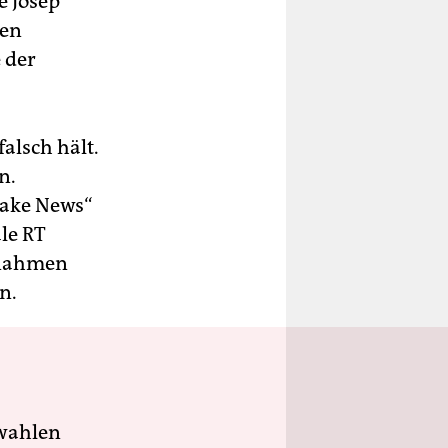
e Josep
nen
 der
falsch hält.
n.
Fake News“
le RT
ßnahmen
n.
wahlen