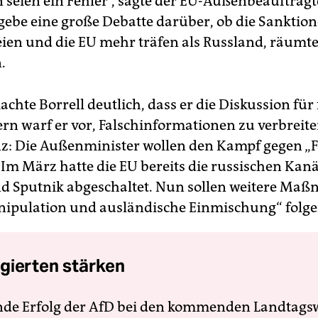
 seien ein Fehler“, sagte der EU-Außenbeauftragt
s gebe eine große Debatte darüber, ob die Sanktio
ien und die EU mehr träfen als Russland, räumte
.
chte Borrell deutlich, dass er die Diskussion für 
ern warf er vor, Falschinformationen zu verbreite
: Die Außenminister wollen den Kampf gegen „
 Im März hatte die EU bereits die russischen Kanä
d Sputnik abgeschaltet. Nun sollen weitere Ma
ipulation und ausländische Einmischung“ folge
gierten stärken
nde Erfolg der AfD bei den kommenden Landtags