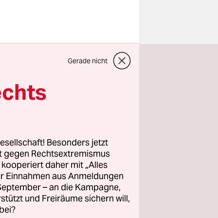
Gerade nicht
hängt; den
jedoch
echts
m Treffen
nsliste
icken.
esellschaft! Besonders jetzt
n Waffen
rt gegen Rechtsextremismus
stellen,
z kooperiert daher mit „Alles
ller Einnahmen aus Anmeldungen
 EU-Mittel
. September – an die Kampagne,
 der
rstützt und Freiräume sichern will,
edacht war.
bei?