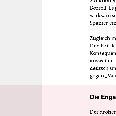
Sanktionen
Borrell. E
wirksam se
Spanier ein
Zugleich ma
Den Kritik
Konsequenz
ausweiten.
deutsch un
gegen „Man
Die Enga
Der drohe