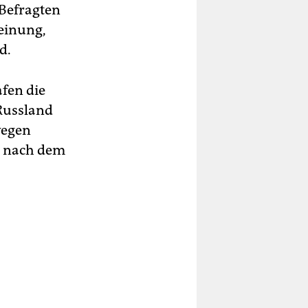
 Befragten
einung,
d.
afen die
Russland
wegen
h nach dem