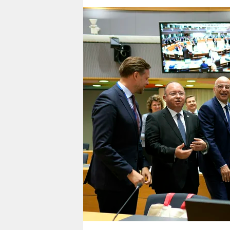
berlin
nord
wahrheit
verlag
verlag
veranstaltungen
shop
fragen & hilfe
unterstützen
abo
genossenschaft