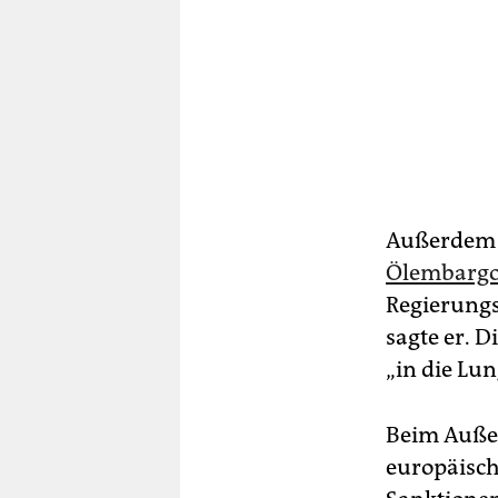
Außerdem g
Ölembargo 
Regierungs
sagte er. D
„in die Lun
Beim Außen
europäisch