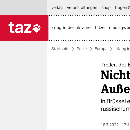
hautnavigation anspringen
hauptinhalt anspringen
footer anspringen
verlag
veranstaltungen
shop
fragen &
krieg in der ukraine
hitze
niedrigwa

taz zahl ich
taz zahl ich
Startseite
Politik
Europa
Krieg i
themen
politik
Treffen der 
Nicht
öko
Auße
gesellschaft
In Brüssel 
kultur
russischem 
sport
18.7.2022
17:4