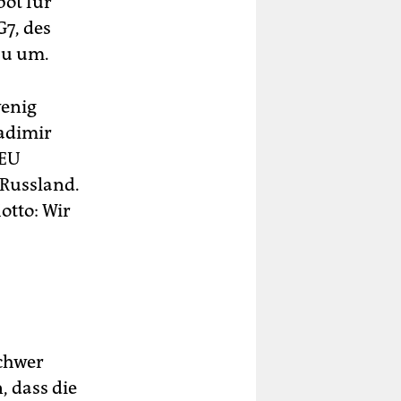
bot für
G7, des
au um.
wenig
adimir
 EU
Russland.
otto: Wir
schwer
, dass die