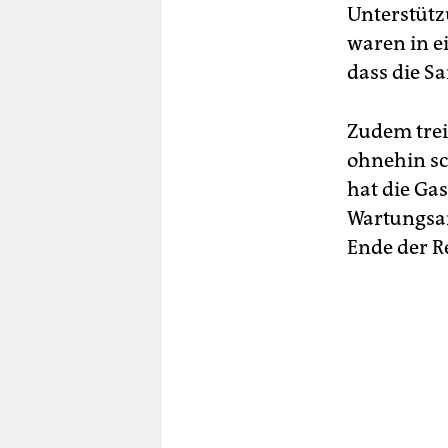
Unterstütz
waren in e
dass die S
Zudem trei
ohnehin sc
hat die Ga
Wartungsar
Ende der Re