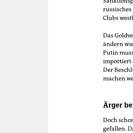
Sanktionsp
russisches 
Clubs west
Das Goldve
ändern wi
Putin muss
importiert
Der Beschl
machen wei
Ärger be
Doch schon 
gefallen. 