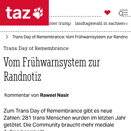

taz zahl ich
nahost-konflikt
usa unter trump
landtagswahl in sachsen-an

taz zahl ich
IA
Trans Day of Remembrance: Vom Frühwarnsystem zur Randnoti
taz zahl ich
Trans Day of Remembrance
themen
Vom Frühwarnsystem zur
politik
Randnotiz
öko
gesellschaft
Kommentar von
Raweel Nasir
kultur
Zum Trans Day of Remembrance gibt es neue
Zahlen: 281 trans Menschen wurden im letzten Jahr
sport
getötet. Die Community braucht mehr mediale