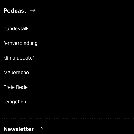
Podcast
bundestalk
fernverbindung
klima update°
Mauerecho
Freie Rede
reingehen
Newsletter