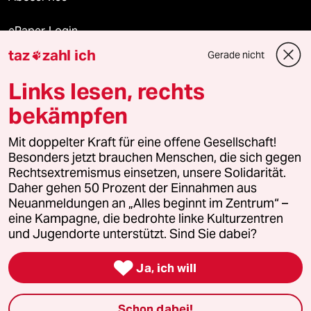
ePaper Login
taz
zahl ich
Gerade nicht

Downloads für Abonnierende
Links lesen, rechts
bekämpfen
© 2026 taz Verlags und Vertriebs GmbH
Alle Rechte vorbehalten. Bei rechtlichen Fragen oder für Genehmigungen
Mit doppelter Kraft für eine offene Gesellschaft!
wenden Sie sich bitte an
lizenzen@taz.de
Besonders jetzt brauchen Menschen, die sich gegen
Rechtsextremismus einsetzen, unsere Solidarität.
Daher gehen 50 Prozent der Einnahmen aus
Feedback
Redaktionsstatut
Kommune-Richtlinien
KI-
Neuanmeldungen an „Alles beginnt im Zentrum“ –
eine Kampagne, die bedrohte linke Kulturzentren
Leitlinie
Informant
Datenschutz
Impressum
AGB
und Jugendorte unterstützt. Sind Sie dabei?
Seitenwende
Einwilligungen widerrufen (Ads)

Ja, ich will
Schon dabei!