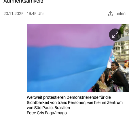
berlin
Aufmerksamkeit!
nord
20.11.2025
19:45 Uhr
teilen
wahrheit
verlag
verlag
veranstaltungen
shop
fragen & hilfe
unterstützen
Weltweit protestieren Demonstrierende für die
Sichtbarkeit von trans Personen, wie hier im Zentrum
abo
von São Paulo, Brasilien
Foto: Cris Faga/imago
genossenschaft