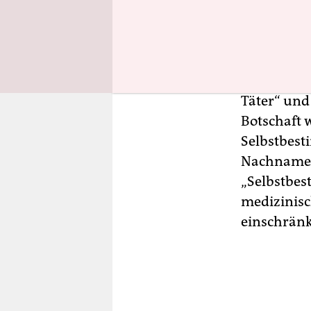
Zur Demo h
„Transfein
Gruppen wi
Täter“ und 
Botschaft w
Selbstbest
Nachnamen 
„Selbstbes
medizinisc
einschränk