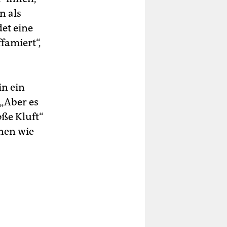
n als
det eine
ffamiert“,
n ein
 „Aber es
oße Kluft“
nen wie