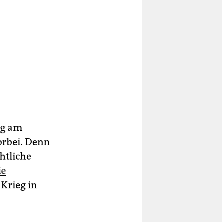
ug am
orbei. Denn
htliche
ie
Krieg in