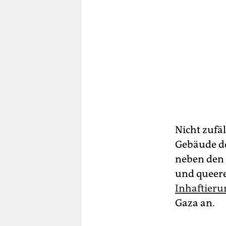
Nicht zufä
Gebäude de
neben den 
und queer
Inhaftierun
Gaza an.