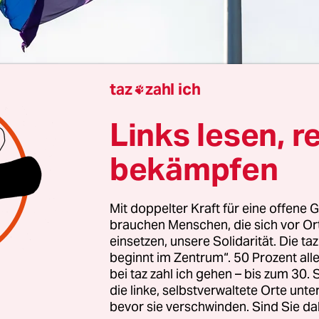
taz
zahl ich

ina Schieben
Links lesen, r
g haben rund 200 Menschen gegen den von ihne
bekämpfen
lich eingestuften Kongress mit dem Titel „Youth 
rotestiert, den
die US-amerikanische Organisatio
Mit doppelter Kraft für eine offene G
ce-Based Gender Medicine (SEGM)
veranstaltet ha
brauchen Menschen, die sich vor O
 an diesem Protest teilnahmen, waren auch trans
einsetzen, unsere Solidarität. Die ta
schen – also genau jene Gruppe, die nach Ansich
beginnt im Zentrum“. 50 Prozent a
bei taz zahl ich gehen – bis zum 30
erin unter einer „Geschlechtsdysphorie“ leidet u
die linke, selbstverwaltete Orte unte
ch geeignete Maßnahmen auf das bei der Geburt
bevor sie verschwinden. Sind Sie da
e Geschlecht zurückgeführt werden soll.