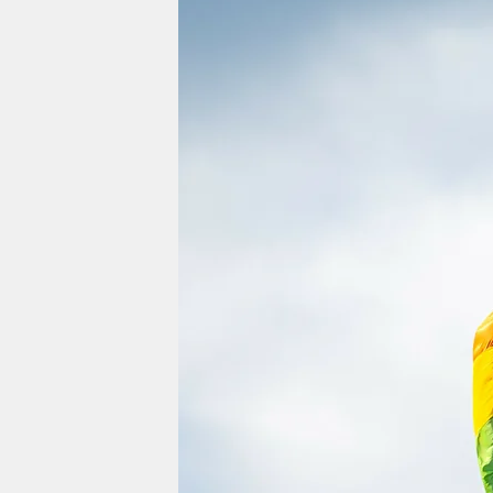
berlin
nord
wahrheit
verlag
verlag
veranstaltungen
shop
fragen & hilfe
unterstützen
abo
genossenschaft