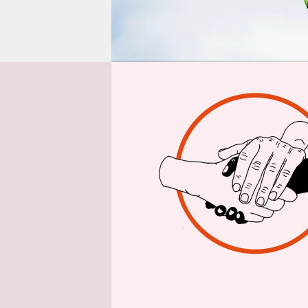
epaper login
Aus Berlin
N
Am Samsta
transfeind
Distress“ p
for Eviden
denen, die
queere Men
Veranstalt
vermeintli
zugewiesen