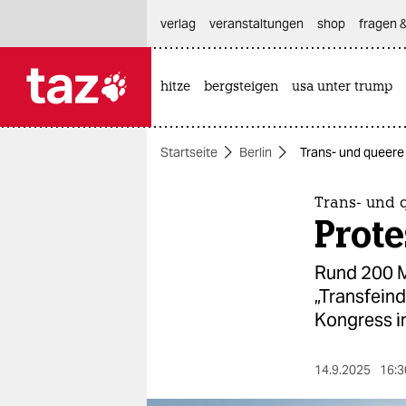
hautnavigation anspringen
hauptinhalt anspringen
footer anspringen
verlag
veranstaltungen
shop
fragen &
hitze
bergsteigen
usa unter trump

taz zahl ich
taz zahl ich
Startseite
Berlin
Trans- und queere
themen
politik
Trans- und 
Prot
öko
Rund 200 M
gesellschaft
„Transfeind
Kongress in
kultur
sport
14.9.2025
16:3