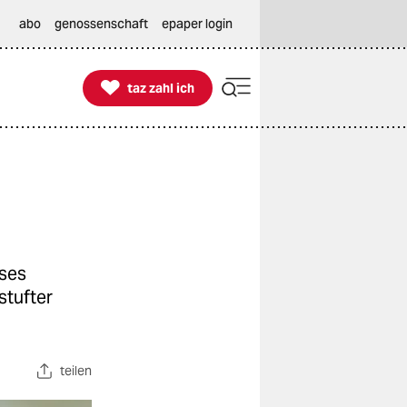
abo
genossenschaft
epaper login

taz zahl ich
taz zahl ich
ses
stufter
teilen