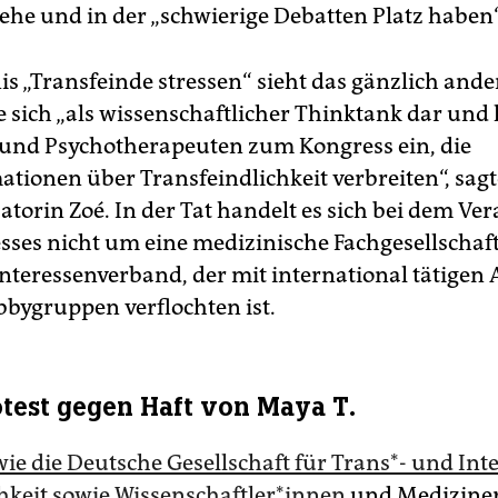
tehe und in der „schwierige Debatten Platz haben“
s „Transfeinde stressen“ sieht das gänzlich ander
 sich „als wissenschaftlicher Thinktank dar und l
und Psychotherapeuten zum Kongress ein, die
ationen über Transfeindlichkeit verbreiten“, sagt
torin Zoé. In der Tat handelt es sich bei dem Ver
sses nicht um eine medizinische Fachgesellschaf
nteressenverband, der mit international tätigen 
bygruppen verflochten ist.
test gegen Haft von Maya T.
e die Deutsche Gesellschaft für Trans*- und In­te
h­keit sowie Wis­sen­schaft­le­r*in­nen
und Mediziner