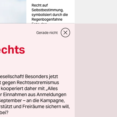
Recht auf
Selbstbestimmung,
symbolisiert durch die
Regenbogenfahne
Foto: dpa
Gerade nicht
echts
n als
Gender
n Society
esellschaft! Besonders jetzt
t. Unter
rt gegen Rechtsextremismus
 und
z kooperiert daher mit „Alles
t der
ller Einnahmen aus Anmeldungen
. September – an die Kampagne,
nd durch
rstützt und Freiräume sichern will,
bei?