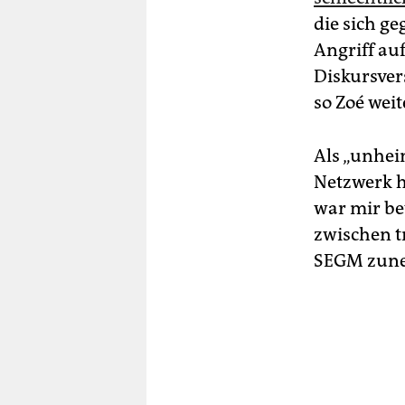
die sich g
Angriff auf
Diskursvers
so Zoé weit
Als „unhei
Netzwerk h
war mir bew
zwischen t
SEGM zune