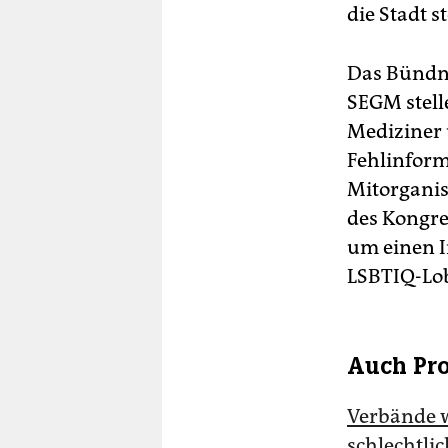
die Stadt s
Das Bündni
SEGM stelle
Mediziner 
Fehlinform
Mitorganisa
des Kongre
um einen I
LSBTIQ-Lob
Auch Pro
Verbände wi
schlecht­lic