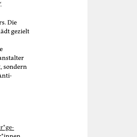
.
s. Die
ädt gezielt
e
anstalter
t, sondern
Anti-
r*­ge­
*innen,