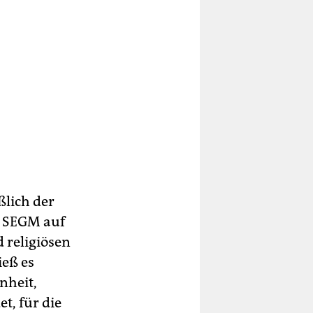
ßlich der
r SEGM auf
d religiösen
ieß es
nheit,
t, für die