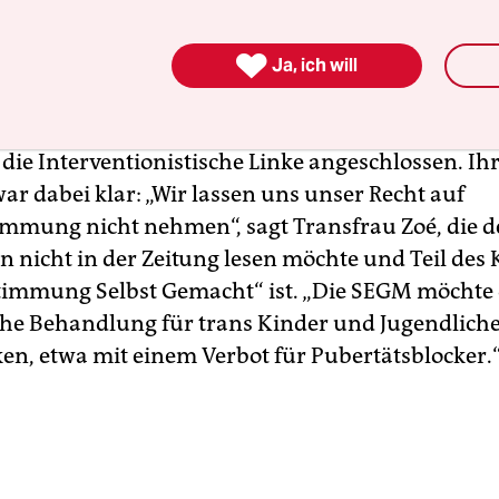

atte das eigens für diesen Anlass gegründete B
Ja, ich will
de stressen“ aufgerufen. Dem hatten sich aktivist
e „Selbstbestimmung Selbst Gemacht“, „Keine S
die Interventionistische Linke angeschlossen. Ih
ar dabei klar: „Wir lassen uns unser Recht auf
immung nicht nehmen“, sagt Transfrau Zoé, die 
nicht in der Zeitung lesen möchte und Teil des K
timmung Selbst Gemacht“ ist. „Die SEGM möchte 
he Behandlung für trans Kinder und Jugendlich
en, etwa mit einem Verbot für Pubertätsblocker.