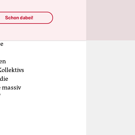
ündnis
Schon dabei!
ische
hows für
re
den
ollektivs
die
e massiv
“