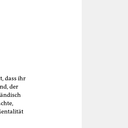
, dass ihr
nd, der
rländisch
achte,
entalität