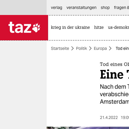
hautnavigation anspringen
hauptinhalt anspringen
footer anspringen
verlag
veranstaltungen
shop
fragen &
krieg in der ukraine
hitze
us-demokr

taz zahl ich
taz zahl ich
Startseite
Politik
Europa
Tod ein
themen
politik
Tod eines O
Eine 
öko
Nach dem T
gesellschaft
verabschie
Amsterdam
kultur
sport
21.4.2022
19:0