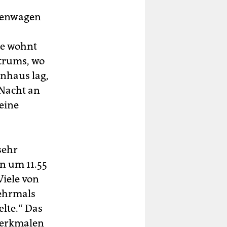
nkenwagen
ie wohnt
trums, wo
enhaus lag,
 Nacht an
leine
 sehr
n um 11.55
Viele von
mehrmals
lte.“ Das
Merkmalen