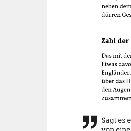
neben dem
dürren Gest
Zahl de
Das mit der
Etwas davon
Engländer, 
über das He
den Augen 
zusammenb
Sagt es 

von ein