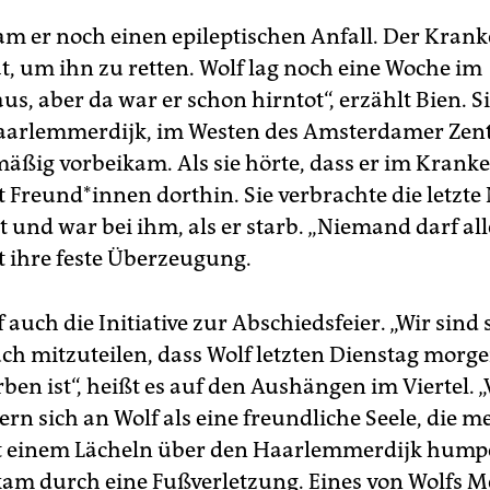
m er noch einen epileptischen Anfall. Der Kra
t, um ihn zu retten. Wolf lag noch eine Woche im
s, aber da war er schon hirntot“, erzählt Bien. S
aarlemmerdijk, im Westen des Amsterdamer Zen
mäßig vorbeikam. Als sie hörte, dass er im Krank
t Freun­d*in­nen dorthin. Sie verbrachte die letzte
 und war bei ihm, als er starb. „Niemand darf al
st ihre feste Überzeugung.
f auch die Initiative zur Abschiedsfeier. „Wir sind
uch mitzuteilen, dass Wolf letzten Dienstag morge
ben ist“, heißt es auf den Aushängen im Viertel. „
ern sich an Wolf als eine freundliche Seele, die 
 einem Lächeln über den Haarlemmerdijk humpe
m durch eine Fußverletzung. Eines von Wolfs 