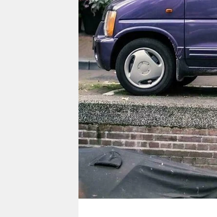
berlin
nord
wahrheit
verlag
verlag
veranstaltungen
shop
fragen & hilfe
unterstützen
abo
genossenschaft