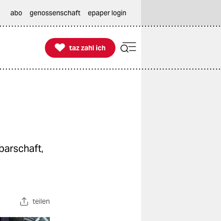
abo
genossenschaft
epaper login

taz zahl ich
taz zahl ich
barschaft,
teilen