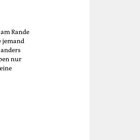
r am Rande
ie jemand
t anders
aben nur
 eine