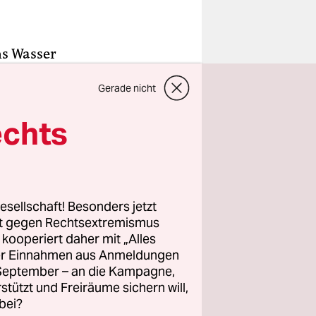
ns Wasser
am
Gerade nicht
ndsonne
. Es ist
echts
e, die sich
bschieden
esellschaft! Besonders jetzt
rt gegen Rechtsextremismus
er Name
z kooperiert daher mit „Alles
ller Einnahmen aus Anmeldungen
e von Köln.
. September – an die Kampagne,
m.“ Viel
rstützt und Freiräume sichern will,
ltern in
bei?