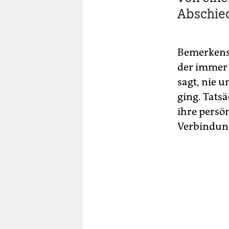
Abschie
Bemerkensw
der immer 
sagt, nie u
ging. Tatsä
ihre persö
Verbindung