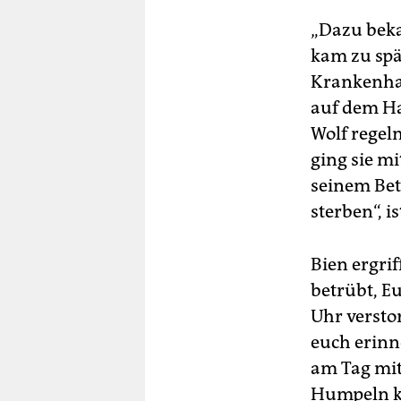
„Dazu beka
kam zu spä
Krankenhau
auf dem H
Wolf regel
ging sie mi
seinem Bett
sterben“, i
Bien ergrif
betrübt, E
Uhr verstor
euch erinn
am Tag mit
Humpeln ka