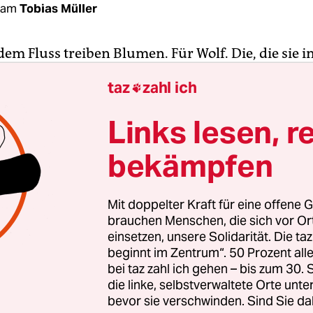
dam
Tobias Müller
em Fluss treiben Blumen. Für Wolf. Die, die sie i
ehen am Stenen Hoofd, der einzigen Grünfläche 
taz
zahl ich

ifizierten Ufer des Ij. Ein Glas in der Hand, Abe
er Wind trägt Musik,
Ground control to Major Tom
Links lesen, r
ndesgruppe, zumindest nicht im eigentlichen Sinn
bekämpfen
Abend hier versammelt hat. Rund 50 Leute vera
emandem, den sie eigentlich kaum kannten: Wolf.
Mit doppelter Kraft für eine offene G
ßenname“, sagte Cody, ein Ladenbetreiber aus der
brauchen Menschen, die sich vor O
aft, der eben die Trauerrede hielt. „Sein richtig
einsetzen, unsere Solidarität. Die ta
beginnt im Zentrum“. 50 Prozent a
lzer, er kam aus einer kleinen Stadt aus der Näh
bei taz zahl ich gehen – bis zum 30
de er 1982, seit vier Jahren lebte er in Amsterda
die linke, selbstverwaltete Orte unte
ody nicht, außer, dass Wolf als Kind mit seinen E
bevor sie verschwinden. Sind Sie da