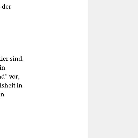
 der
ier sind.
in
nd“ vor,
sheit in
en