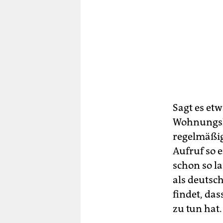
Sagt es etw
Wohnungslo
regelmäßige
Aufruf so 
schon so la
als deutsch
findet, da
zu tun hat.