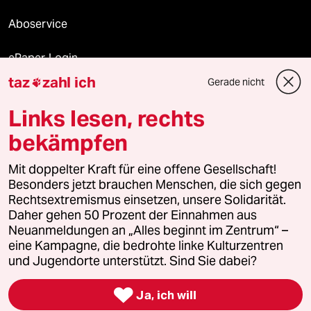
Aboservice
ePaper Login
taz
zahl ich
Gerade nicht

Downloads für Abonnierende
Links lesen, rechts
bekämpfen
© 2026 taz Verlags und Vertriebs GmbH
Mit doppelter Kraft für eine offene Gesellschaft!
Alle Rechte vorbehalten. Bei rechtlichen Fragen oder für Genehmigungen
wenden Sie sich bitte an
lizenzen@taz.de
Besonders jetzt brauchen Menschen, die sich gegen
Rechtsextremismus einsetzen, unsere Solidarität.
Daher gehen 50 Prozent der Einnahmen aus
Feedback
Redaktionsstatut
Kommune-Richtlinien
KI-
Neuanmeldungen an „Alles beginnt im Zentrum“ –
eine Kampagne, die bedrohte linke Kulturzentren
Leitlinie
Informant
Datenschutz
Impressum
AGB
und Jugendorte unterstützt. Sind Sie dabei?
Seitenwende
Einwilligungen widerrufen (Ads)

Ja, ich will