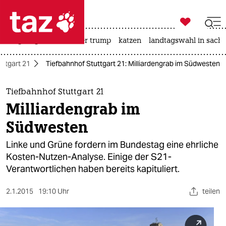

taz zahl ich
bergsteigen
usa unter trump
katzen
landtagswahl in sachs

taz zahl ich
uttgart 21
Tiefbahnhof Stuttgart 21: Milliardengrab im Südwesten
taz zahl ich
themen
Tiefbahnhof Stuttgart 21
Milliardengrab im
politik
Südwesten
öko
Linke und Grüne fordern im Bundestag eine ehrliche
Kosten-Nutzen-Analyse. Einige der S21-
gesellschaft
Verantwortlichen haben bereits kapituliert.
kultur
2.1.2015
19:10 Uhr
teilen
sport