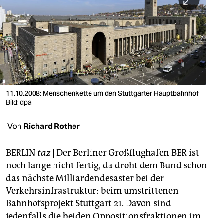
berlin
nord
wahrheit
verlag
verlag
11.10.2008: Menschenkette um den Stuttgarter Hauptbahnhof
Bild: dpa
veranstaltungen
shop
Von
Richard Rother
fragen & hilfe
BERLIN
taz
| Der Berliner Großflughafen BER ist
unterstützen
noch lange nicht fertig, da droht dem Bund schon
das nächste Milliardendesaster bei der
abo
Verkehrsinfrastruktur: beim umstrittenen
genossenschaft
Bahnhofsprojekt Stuttgart 21. Davon sind
jedenfalls die beiden Oppositionsfraktionen im