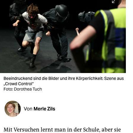
berlin
nord
wahrheit
verlag
verlag
veranstaltungen
shop
Beeindruckend sind die Bilder und ihre Körperlichkeit: Szene aus
„Crowd Control“
fragen & hilfe
Foto: Dorothea Tuch
unterstützen
Von
Merle Zils
abo
genossenschaft
Mit Versuchen lernt man in der Schule, aber sie