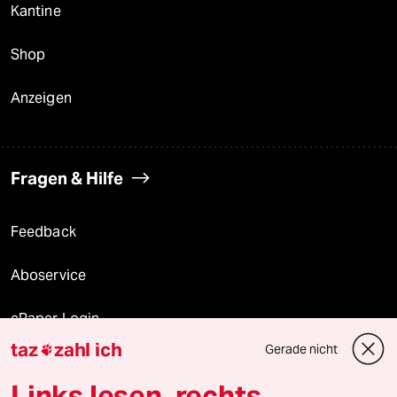
Kantine
Shop
Anzeigen
Fragen & Hilfe
Feedback
Aboservice
ePaper Login
taz
zahl ich
Gerade nicht

Downloads für Abonnierende
Links lesen, rechts