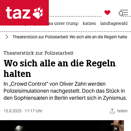

taz zahl ich
hitze
bergsteigen
usa unter trump
katzen
landtagswahl i

taz zahl ich
te
Theaterstück zur Polizeiarbeit: Wo sich alle an die Regeln halten
taz zahl ich
themen
Theaterstück zur Polizeiarbeit
Wo sich alle an die Regeln
politik
halten
öko
In „Crowd Control“ von Oliver Zahn werden
Polizeisimulationen nachgestellt. Doch das Stück in
gesellschaft
den Sophiensælen in Berlin verliert sich in Zynismus.
kultur
15.9.2025
11:17 Uhr
teilen
sport