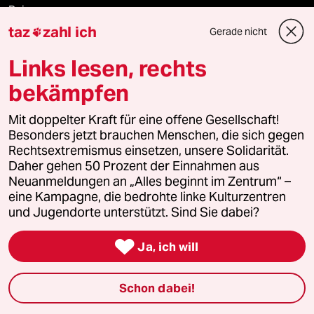
Reisen
taz
zahl ich
Gerade nicht

Kantine
Links lesen, rechts
Shop
bekämpfen
Anzeigen
Mit doppelter Kraft für eine offene Gesellschaft!
Besonders jetzt brauchen Menschen, die sich gegen
Rechtsextremismus einsetzen, unsere Solidarität.
Daher gehen 50 Prozent der Einnahmen aus
Fragen & Hilfe
Neuanmeldungen an „Alles beginnt im Zentrum“ –
eine Kampagne, die bedrohte linke Kulturzentren
und Jugendorte unterstützt. Sind Sie dabei?
Feedback

Ja, ich will
Aboservice
Schon dabei!
ePaper Login