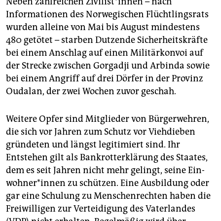
Neben zahlreichen Zi­vi­lis­t*in­nen – nach
epaper login
Informationen des Norwegischen Flüchtlingsrats
wurden alleine von Mai bis August mindestens
480 getötet – starben Dutzende Sicherheitskräfte
bei einem Anschlag auf einen Militärkonvoi auf
der Strecke zwischen Gorgadji und Arbinda sowie
bei einem Angriff auf drei Dörfer in der Provinz
Oudalan, der zwei Wochen zuvor geschah.
Weitere Opfer sind Mitglieder von Bürgerwehren,
die sich vor Jahren zum Schutz vor Viehdieben
gründeten und längst legitimiert sind. Ihr
Entstehen gilt als Bankrotterklärung des Staates,
dem es seit Jahren nicht mehr gelingt, seine Ein­
woh­ne­r*in­nen zu schützen. Eine Ausbildung oder
gar eine Schulung zu Menschenrechten haben die
Freiwilligen zur Verteidigung des Vaterlandes