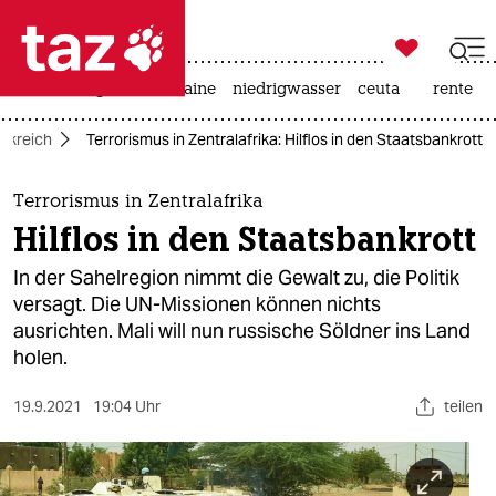

taz zahl ich
hitze
krieg in der ukraine
niedrigwasser
ceuta
rente

taz zahl ich
nkreich
Terrorismus in Zentralafrika: Hilflos in den Staatsbankrott
taz zahl ich
themen
Terrorismus in Zentralafrika
Hilflos in den Staatsbankrott
politik
In der Sahelregion nimmt die Gewalt zu, die Politik
öko
versagt. Die UN-Missionen können nichts
ausrichten. Mali will nun russische Söldner ins Land
gesellschaft
holen.
kultur
19.9.2021
19:04 Uhr
teilen
sport