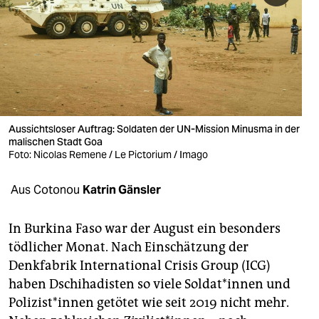
berlin
nord
wahrheit
verlag
verlag
Aussichtsloser Auftrag: Soldaten der UN-Mission Minusma in der
malischen Stadt Goa
veranstaltungen
Foto: Nicolas Remene / Le Pictorium / Imago
shop
Aus Cotonou
Katrin Gänsler
fragen & hilfe
In Burkina Faso war der August ein besonders
unterstützen
tödlicher Monat. Nach Einschätzung der
Denkfabrik International Crisis Group (ICG)
abo
haben Dschihadisten so viele Sol­da­t*in­nen und
genossenschaft
Po­li­zis­t*in­nen getötet wie seit 2019 nicht mehr.