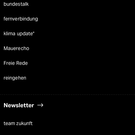
bundestalk
fernverbindung
klima update°
Mauerecho
Freie Rede
reingehen
Newsletter
team zukunft