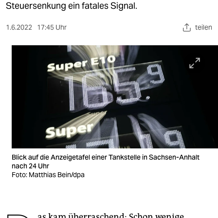
berlin
Steuersenkung ein fatales Signal.
nord
1.6.2022
17:45 Uhr
teilen
wahrheit
verlag
verlag
veranstaltungen
shop
fragen & hilfe
Blick auf die Anzeigetafel einer Tankstelle in Sachsen-Anhalt
unterstützen
nach 24 Uhr
Foto: Matthias Bein/dpa
abo
genossenschaft
as kam überraschend: Schon wenige