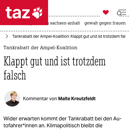

taz zahl ich
hitze
landtagswahl in sachsen-anhalt
gewalt gegen frauen

taz zahl ich
nd
Tankrabatt der Ampel-Koalition: Klappt gut und ist trotzdem fals
taz zahl ich
Tankrabatt der Ampel-Koalition
themen
Klappt gut und ist trotzdem
politik
falsch
öko
gesellschaft
Kommentar von
Malte Kreutzfeldt
kultur
sport
Wider erwarten kommt der Tankrabatt bei den Au­
to­fah­re­r*in­nen an. Klimapolitisch bleibt die