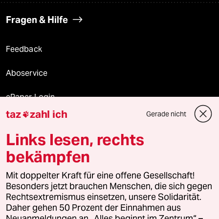
Fragen & Hilfe
Feedback
Aboservice
ePaper Login
taz
zahl ich
Gerade nicht

Downloads für Abonnierende
Links lesen, rechts
bekämpfen
© 2026 taz Verlags und Vertriebs GmbH
Alle Rechte vorbehalten. Bei rechtlichen Fragen oder für Genehmigungen
Mit doppelter Kraft für eine offene Gesellschaft!
wenden Sie sich bitte an
lizenzen@taz.de
Besonders jetzt brauchen Menschen, die sich gegen
Rechtsextremismus einsetzen, unsere Solidarität.
Daher gehen 50 Prozent der Einnahmen aus
Feedback
Redaktionsstatut
Kommune-Richtlinien
KI-
Neuanmeldungen an „Alles beginnt im Zentrum“ –