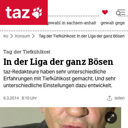

taz zahl ich
hitze
surfen
landtagswahl in sachsen-anhalt
gewalt gegen

taz zahl ich
Öko
Konsum
Tag der Tiefkühlkost: In der Liga der ganz Bösen
taz zahl ich
themen
Tag der Tiefkühlkost
In der Liga der ganz Bösen
politik
taz-Redakteure haben sehr unterschiedliche
öko
Erfahrungen mit Tiefkühlkost gemacht. Und sehr
unterschiedliche Einstellungen dazu entwickelt.
gesellschaft
6.3.2014
8:10 Uhr
teilen
kultur
sport