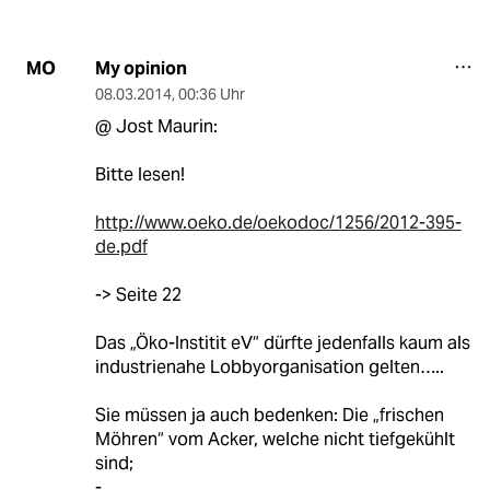
My opinion
MO
08.03.2014
,
00:36 Uhr
@ Jost Maurin:
Bitte lesen!
http://www.oeko.de/oekodoc/1256/2012-395-
de.pdf
-> Seite 22
Das „Öko-Institit eV“ dürfte jedenfalls kaum als
industrienahe Lobbyorganisation gelten…..
Sie müssen ja auch bedenken: Die „frischen
Möhren“ vom Acker, welche nicht tiefgekühlt
sind;
-