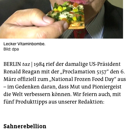
berlin
nord
wahrheit
verlag
Lecker Vitaminbombe.
Bild: dpa
verlag
veranstaltungen
BERLIN
taz
| 1984 rief der damalige US-Präsident
Ronald Reagan mit der „Proclamation 5157“ den 6.
shop
März offiziell zum „National Frozen Food Day“ aus
fragen & hilfe
– im Gedenken daran, dass Mut und Pioniergeist
die Welt verbessern können. Wir feiern auch, mit
unterstützen
fünf Produkttipps aus unserer Redaktion:
abo
genossenschaft
Sahnerebellion