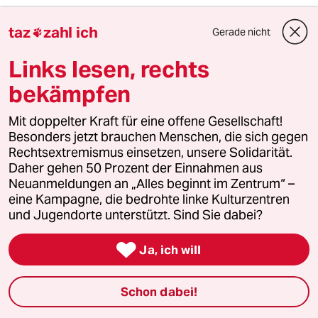
taz
zahl ich
Gerade nicht

taz

Links lesen, rechts
bekämpfen
Folgen Sie uns
Mit doppelter Kraft für eine offene Gesellschaft!
Besonders jetzt brauchen Menschen, die sich gegen
Ressorts
Rechtsextremismus einsetzen, unsere Solidarität.
Daher gehen 50 Prozent der Einnahmen aus
Neuanmeldungen an „Alles beginnt im Zentrum“ –
Politik
eine Kampagne, die bedrohte linke Kulturzentren
und Jugendorte unterstützt. Sind Sie dabei?
Öko

Ja, ich will
Gesellschaft
Schon dabei!
Kultur