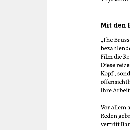
Mit den 
„The Brusse
bezahlende
Film die R
Diese reize
Kopf', sond
offensicht
ihre Arbeit
Vor allem 
Reden gebr
vertritt B