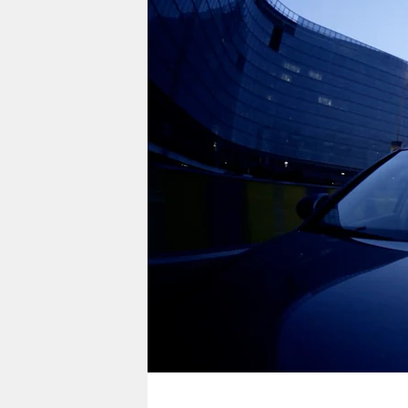
berlin
nord
wahrheit
verlag
verlag
veranstaltungen
shop
fragen & hilfe
unterstützen
abo
genossenschaft