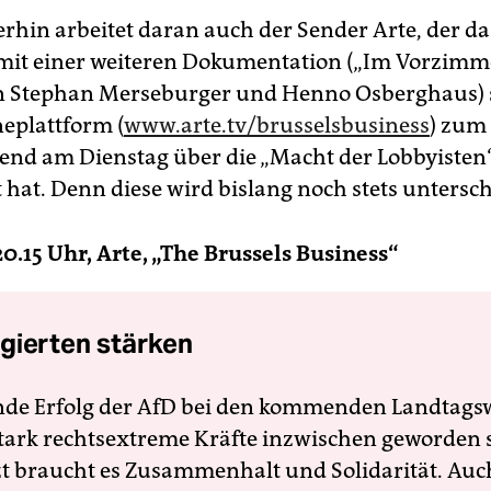
hin arbeitet daran auch der Sender Arte, der da
mit einer weiteren Dokumentation („Im Vorzimm
n Stephan Merseburger und Henno Osberghaus) 
neplattform (
www.arte.tv/brusselsbusiness
) zum
d am Dienstag über die „Macht der Lobbyisten
 hat. Denn diese wird bislang noch stets untersch
20.15 Uhr, Arte, „The Brussels Business“
gierten stärken
nde Erfolg der AfD bei den kommenden Landtags
 stark rechtsextreme Kräfte inzwischen geworden 
zt braucht es Zusammenhalt und Solidarität. Auc