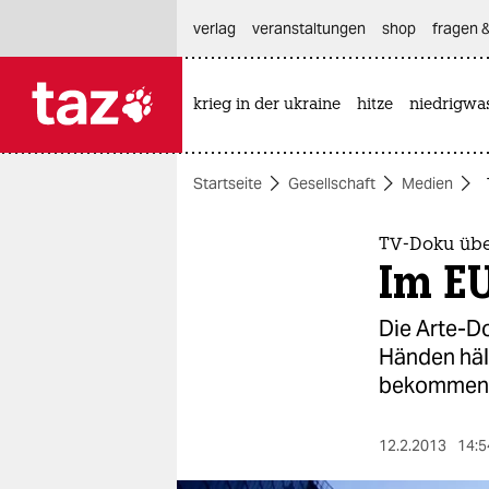
hautnavigation anspringen
hauptinhalt anspringen
footer anspringen
verlag
veranstaltungen
shop
fragen &
krieg in der ukraine
hitze
niedrigwa

taz zahl ich
taz zahl ich
Startseite
Gesellschaft
Medien
themen
politik
TV-Doku übe
Im E
öko
Die Arte-Do
gesellschaft
Händen häl
bekommen
kultur
sport
12.2.2013
14:5