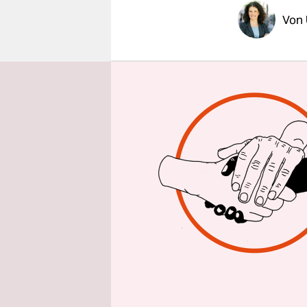
epaper login
Von
Das Bild p
Staatsmänn
drei Reihe
auch, hera
einem Spaz
Präsidenten
machen Eu
Welch ein K
Friedrich 
Union?“, f
Lietaert ar