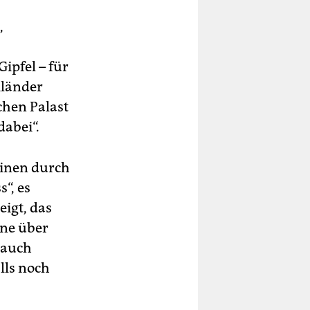
,
ipfel – für
iländer
chen Palast
dabei“.
sinen durch
“, es
igt, das
ine über
 auch
lls noch