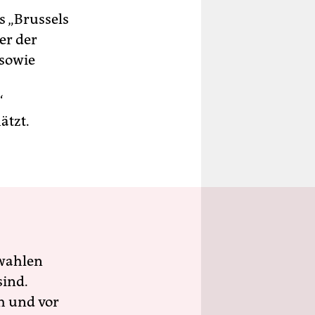
s „Brussels
er der
sowie
“
ätzt.
wahlen
sind.
h und vor