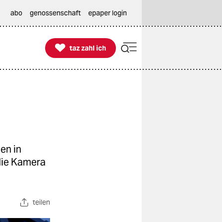
abo
genossenschaft
epaper login

taz zahl ich
taz zahl ich
en in
die Kamera
teilen