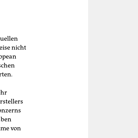
tuellen
eise nicht
ropean
ischen
rten.
ehr
stellers
Konzerns
aben
omme von