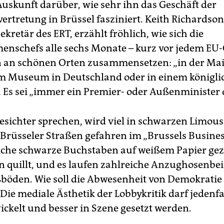
Auskunft darüber, wie sehr ihn das Geschäft der
ertretung in Brüssel fasziniert. Keith Richardson
kretär des ERT, erzählt fröhlich, wie sich die
nschefs alle sechs Monate – kurz vor jedem EU-G
 an schönen Orten zusammensetzen: „in der Ma
m Museum in Deutschland oder in einem königli
. Es sei „immer ein Premier- oder Außenminister 
esichter sprechen, wird viel in schwarzen Limou
 Brüsseler Straßen gefahren im „Brussels Business
iche schwarze Buchstaben auf weißem Papier geze
n quillt, und es laufen zahlreiche Anzughosenbe
böden. Wie soll die Abwesenheit von Demokratie
Die mediale Ästhetik der Lobbykritik darf jedenfa
ickelt und besser in Szene gesetzt werden.