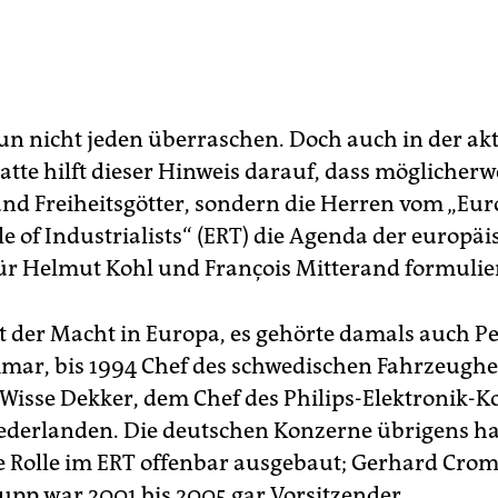
n nicht jeden überraschen. Doch auch in der ak
tte hilft dieser Hinweis darauf, dass möglicherw
und Freiheitsgötter, sondern die Herren vom „Eu
e of Industrialists“ (ERT) die Agenda der europä
ür Helmut Kohl und François Mitterand formulie
t der Macht in Europa, es gehörte damals auch P
ar, bis 1994 Chef des schwedischen Fahrzeugher
 Wisse Dekker, dem Chef des Philips-Elektronik-
ederlanden. Die deutschen Konzerne übrigens h
re Rolle im ERT offenbar ausgebaut; Gerhard Cr
pp war 2001 bis 2005 gar Vorsitzender.