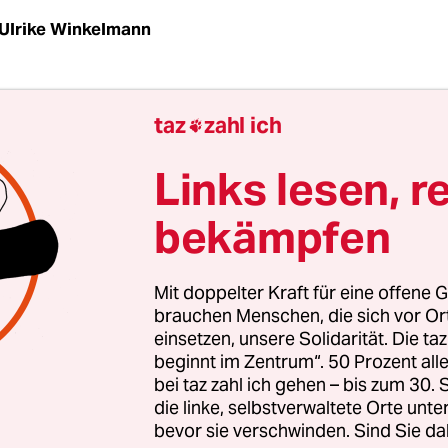
Ulrike Winkelmann
olitischer Macht in Europa kennt jeder: ein Trüp
taz
zahl ich

ern und -frauen, entweder in einer Linie oder au
n auf einer Treppe arrangiert, in die Kamera läch
Links lesen, r
ngezoomt, ein deutscher Kanzler oder eine Kanzl
bekämpfen
iergang im Gespräch vertieft mit einem französi
. Die Botschaft lautet: Diese Leute sind gewählt, 
ropa für uns.
Mit doppelter Kraft für eine offene G
brauchen Menschen, die sich vor O
einsetzen, unsere Solidarität. Die ta
urzschluss das ist, zeigt „The Brussels Business“
beginnt im Zentrum“. 50 Prozent a
Moser und Matthieu Lietaert. „Wer steuert die Eur
bei taz zahl ich gehen – bis zum 30
ragt der Dokumentarfilm von 2011 im Untertitel. 
die linke, selbstverwaltete Orte unte
beiten die Rolle der Wirtschaftslobbyisten in den 
bevor sie verschwinden. Sind Sie da