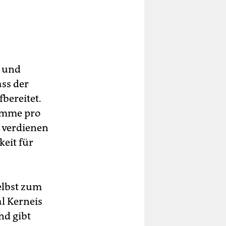
e und
ass der
bereitet.
timme pro
– verdienen
eit für
elbst zum
l Kerneis
nd gibt