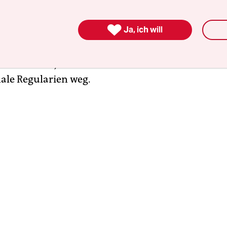
ieren auf. So widmen sie sich etwa einem Club v
kern, die seit 1983 die europäischen Regierunge

Ja, ich will
ten, endlich einen Binnenmarkt zu schaffen. Zwe
onkurrenzfähigkeit, argumentierten die
ensfürsten, müssten mehr Markt und Verkehrs
ale Regularien weg.