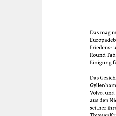
Das mag nu
Europadeba
Friedens- 
Round Tabl
Einigung f
Das Gesich
Gyllenhamm
Volvo, und
aus den Ni
seither ih
ThyssenKru