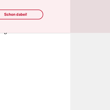
on 45
n unter
Schon dabei!
cks Erhalt
wege her