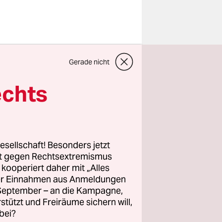
pchen von
Gerade nicht
ch in zwei,
elnd. Gern
echts
erin, auf
schen
und sie
esellschaft! Besonders jetzt
rt gegen Rechtsextremismus
z kooperiert daher mit „Alles
 von
ller Einnahmen aus Anmeldungen
opäische
. September – an die Kampagne,
Moser und
rstützt und Freiräume sichern will,
EU-
bei?