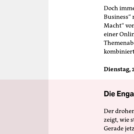
Doch immer
Business“ 
Macht“ vo
einer Onli
Themenaben
kombiniert
Dienstag, 
Die Enga
Der drohe
zeigt, wie
Gerade jet