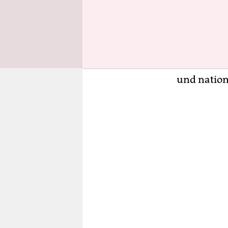
Hauptquart
Konzernlen
Druck setz
globaler K
Unternehm
und nation