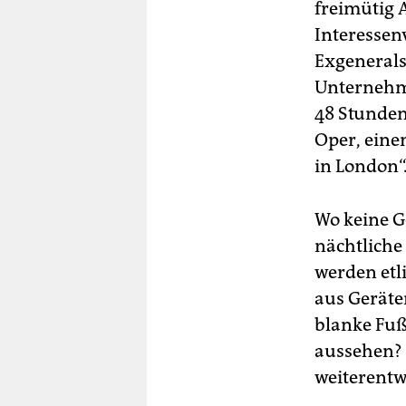
freimütig 
Interessenv
Exgeneralse
Unternehme
48 Stunden
Oper, eine
in London“
Wo keine G
nächtliche
werden etl
aus Geräte
blanke Fuß
aussehen? 
weiterentw