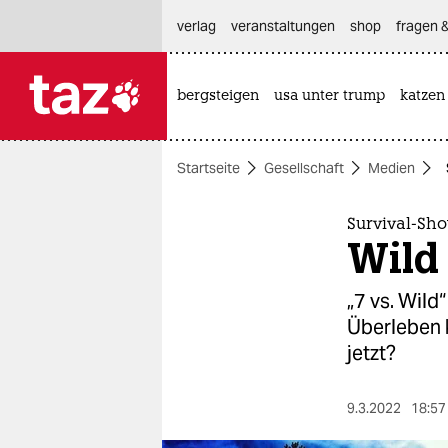
hautnavigation anspringen
hauptinhalt anspringen
footer anspringen
verlag
veranstaltungen
shop
fragen &
bergsteigen
usa unter trump
katzen

taz zahl ich
taz zahl ich
Startseite
Gesellschaft
Medien
themen
politik
Survival-Sho
Wild
öko
„7 vs. Wild
gesellschaft
Überleben 
jetzt?
kultur
sport
9.3.2022
18:57