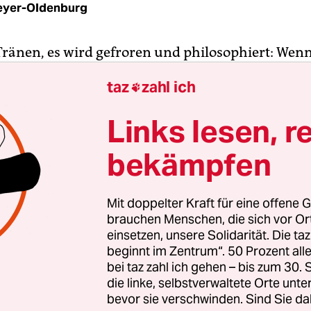
eyer-Oldenburg
 Tränen, es wird gefroren und philosophiert: Wenn
 Youtube-Reality-Format
„7 vs. Wild“
sich dem Übe
taz
zahl ich

s stellen, entsteht eine abenteuerreiche Achterba
r geben sich auch die Zu­schaue­r:in­nen des Forma
Links lesen, r
h hingezogen von den puren Emotionen und dem
ern des Überlebenstriebs, der dargestellt wird. 
bekämpfen
Aufrufe haben die meist geklickten Folgen auf Yo
Mit doppelter Kraft für eine offene G
t ist simpel: „Ausgesetzt in der Wildnis von Sch
brauchen Menschen, die sich vor O
eben Kandidaten sieben Tage ums Überleben“, ve
einsetzen, unsere Solidarität. Die ta
beginnt im Zentrum“. 50 Prozent a
ännerstimme im Trailer. Dabei dürfen die aussch
bei taz zahl ich gehen – bis zum 30
n Teilnehmer nur wie viele Gegenstände mitne
die linke, selbstverwaltete Orte unte
eben. Die Idee an sich ist bekannt und ein Kernpfei
bevor sie verschwinden. Sind Sie da