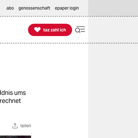
abo
genossenschaft
epaper login

taz zahl ich
taz zahl ich
ildnis ums
rechnet
teilen