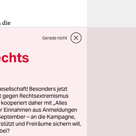
 die
rleben in
Gerade nicht
hn der
ts hin. Sie
echts
Über fünf
utube.
esellschaft! Besonders jetzt
weden
rt gegen Rechtsextremismus
rrät die
z kooperiert daher mit „Alles
ller Einnahmen aus Anmeldungen
ließlich
. September – an die Kampagne,
hmen?
rstützt und Freiräume sichern will,
ler für
bei?