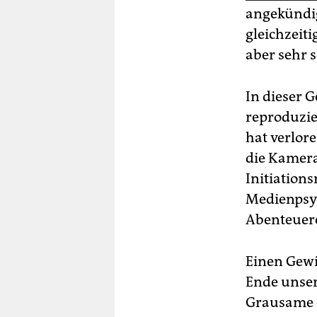
angekündig
gleichzeiti
aber sehr s
In dieser 
reproduzie
hat verlore
die Kamera 
Initiation
Medienpsyc
Abenteuer
Einen Gewi
Ende unser
Grausame d