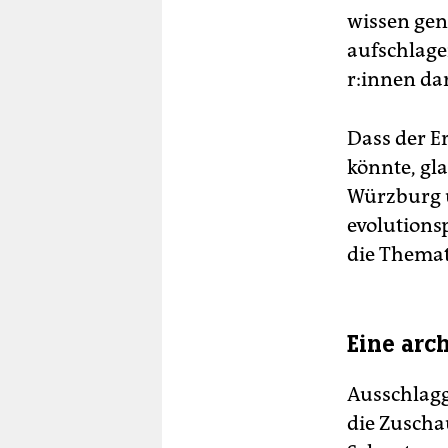
wissen gen
aufschlagen
r:in­nen d
Dass der E
könnte, gl
Würzburg u
evolutions
die Themati
Eine arc
Ausschlagge
die Zu­sch