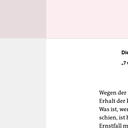
klassisches
waschecht
boomt das a
Coronakris
Di
„7 
Wegen der 
Erhalt der
Was ist, w
schien, ist
Ernstfall m