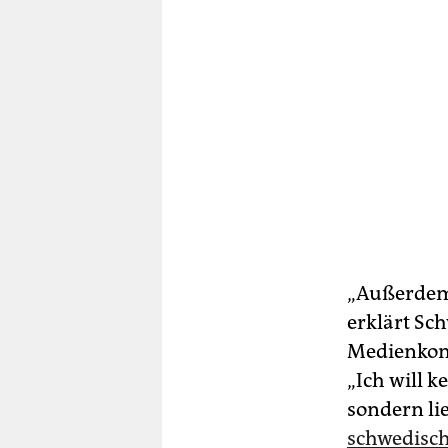
„Außerdem 
erklärt Sc
Medienkons
„Ich will k
sondern lie
schwedisc