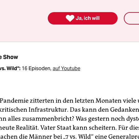
 Reality-TV; aber erst mit „7 vs. Wild“ erreicht ein
es deutsches Survival-Format den Mainstream. 

Ja, ich will
usgerechnet jetzt? Zeigt der Erfolg etwa, dass di
e das Tier in uns wiedererweckt hat?
e Show
vs. Wild“:
16 Episoden,
auf Youtube
Pandemie zitterten in den letzten Monaten viele
 kritischen Infrastruktur. Das kann den Gedanken
enn alles zusammenbricht? Was gestern noch dyst
 heute Realität. Vater Staat kann scheitern. Für di
achen die Männer bei „7 vs. Wild“ eine Generalpro