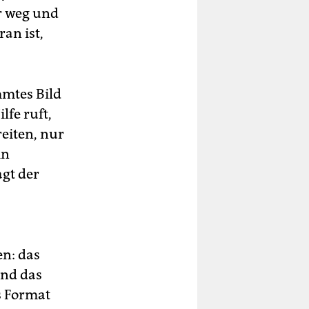
r weg und
ran ist,
mmtes Bild
lfe ruft,
reiten, nur
in
agt der
en: das
und das
s Format