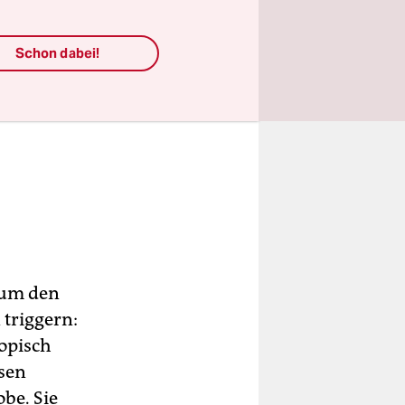
Warum
Schon dabei!
e
 um den
 triggern:
opisch
esen
be. Sie