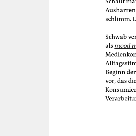
Schaut man 
Ausharren 
schlimm. D
Schwab ver
als
mood 
Medienkon
Alltagssti
Beginn der
vor, das di
Konsumiere
Verarbeit