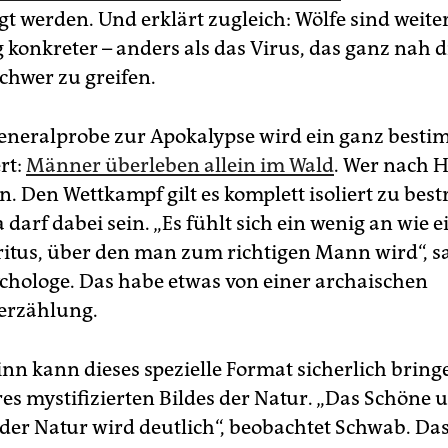
t werden. Und erklärt zugleich: Wölfe sind weite
g konkreter – anders als das Virus, das ganz nah d
chwer zu greifen.
Generalprobe zur Apokalypse wird ein ganz besti
rt:
Männer überleben allein im Wald
. Wer nach Hi
n. Den Wettkampf gilt es komplett isoliert zu best
darf dabei sein. „Es fühlt sich ein wenig an wie e
sritus, über den man zum richtigen Mann wird“, s
hologe. Das habe etwas von einer archaischen
erzählung.
nn kann dieses spezielle Format sicherlich bring
es mystifizierten Bildes der Natur. „Das Schöne 
er Natur wird deutlich“, beobachtet Schwab. Da