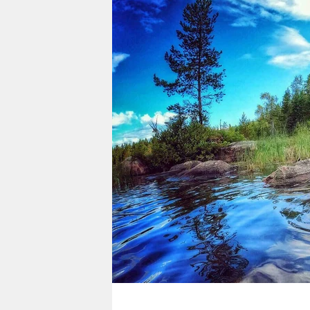
berlin
nord
wahrheit
verlag
verlag
veranstaltungen
shop
fragen & hilfe
unterstützen
abo
genossenschaft