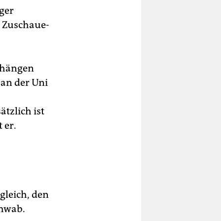
ger
e Zu­schaue­
nhängen
 an der Uni
tzlich ist
 er.
gleich, den
chwab.