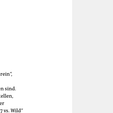
rein“,
n sind.
ellen,
er
„7 vs. Wild“