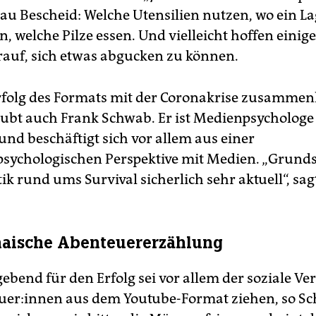
au Bescheid: Welche Utensilien nutzen, wo ein La
, welche Pilze essen. Und vielleicht hoffen einig
arauf, sich etwas abgucken zu können.
rfolg des Formats mit der Coronakrise zusamme
aubt auch Frank Schwab. Er ist Medienpsychologe
nd beschäftigt sich vor allem aus einer
psychologischen Perspektive mit Medien. „Grundsä
k rund ums Survival sicherlich sehr aktuell“, sagt
haische Abenteuererzählung
bend für den Erfolg sei vor allem der soziale Ver
aue­r:in­nen aus dem Youtube-Format ziehen, so S