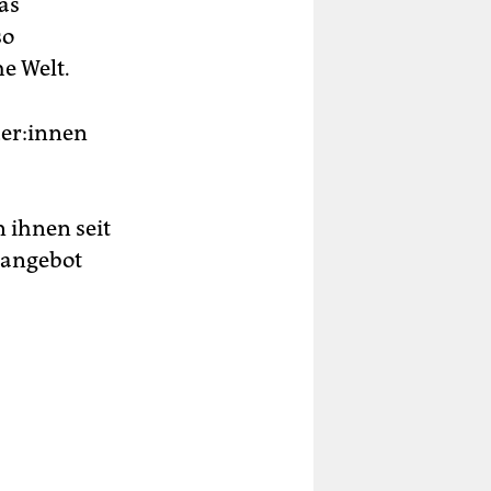
as
so
e Welt.
­r:in­nen
 ihnen seit
nangebot