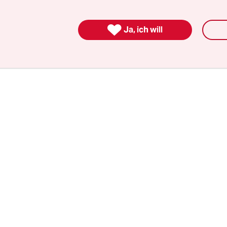
che Miliz RSF (Rapid Support Forces) des ehemali
denten Mohamed Hamdan Daglo, genannt Hamett

Ja, ich will
g aus der Hauptstadt Khartum zurückzudrängen.
 die Regierung den Krieg gewonnen.