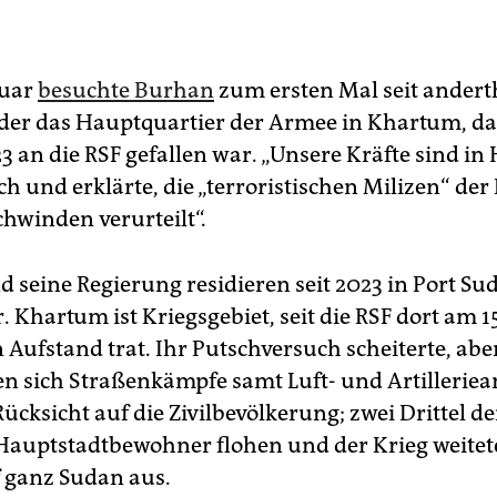
nuar
besuchte Burhan
zum ersten Mal seit andert
der das Hauptquartier der Armee in Khartum, da
3 an die RSF gefallen war. „Unsere Kräfte sind in
ich und erklärte, die „terroristischen Milizen“ der
hwinden verurteilt“.
 seine Regierung residieren seit 2023 in Port S
 Khartum ist Kriegsgebiet, seit die RSF dort am 15
 Aufstand trat. Ihr Putschversuch scheiterte, abe
en sich Straßenkämpfe samt Luft- und Artilleriea
ücksicht auf die Zivilbevölkerung; zwei Drittel de
Hauptstadtbewohner flohen und der Krieg weitete
f ganz Sudan aus.