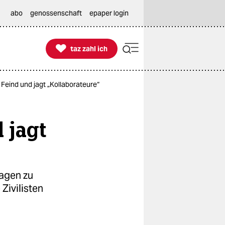
abo
genossenschaft
epaper login

taz zahl ich
taz zahl ich
Feind und jagt „Kollaborateure“
 jagt
agen zu
Zivilisten