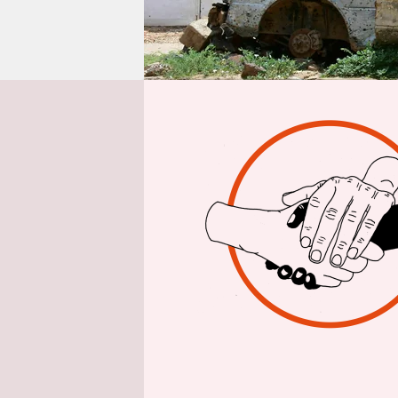
epaper login
Aus 
Knapp zwei
größte Flü
herbeigefü
Die Regier
und Staats