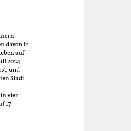
hnern
en davon in
leben auf
uli 2024
est, und
ten Stadt
in vier
f 17