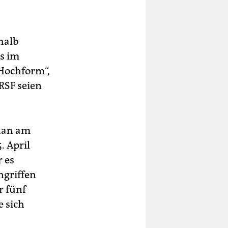
halb
s im
 Hochform“,
 RSF seien
udan am
. April
r es
ngriffen
r fünf
 sich