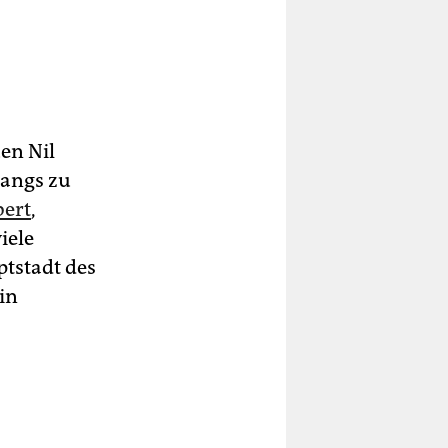
en Nil
gangs zu
ert
,
iele
ptstadt des
in