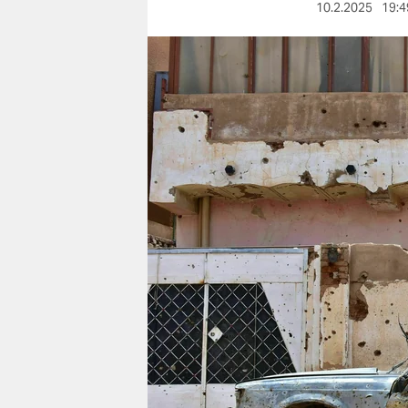
berlin
10.2.2025
19:4
nord
wahrheit
verlag
verlag
veranstaltungen
shop
fragen & hilfe
unterstützen
abo
genossenschaft