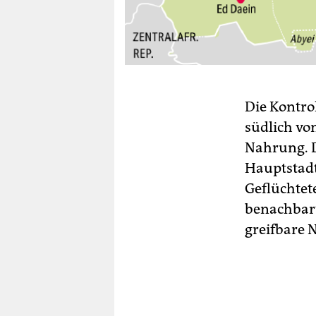
Die Kontro
südlich vo
Nahrung. D
Hauptstadt
Geflüchtet
benachbart
greifbare 