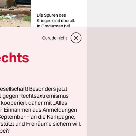
Die Spuren des
Krieges sind überall.
In Omdurman bei
Khartum, Montag
Foto: Mudathir
Gerade nicht
Hameed/dpa
echts
esellschaft! Besonders jetzt
 aktuell
rt gegen Rechtsextremismus
z kooperiert daher mit „Alles
ller Einnahmen aus Anmeldungen
. September – an die Kampagne,
rstützt und Freiräume sichern will,
n Armee-
bei?
ff, die