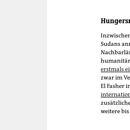
Hungers
Inzwischen
Sudans ann
Nachbarlän
humanitäre
erstmals e
zwar im Ve
El Fasher 
internati
zusätzlich
weitere bis