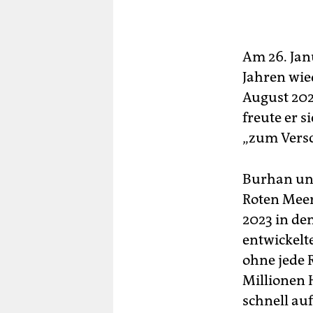
Am 26. Ja
Jahren wie
August 202
freute er s
„zum Versc
Burhan und
Roten Meer.
2023 in den
entwickelt
ohne jede R
Millionen 
schnell au