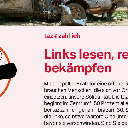
taz
zahl ich

Links lesen, r
Berlin
Dominic Johnson
bekämpfen
Mit doppelter Kraft für eine offene G
 Jahre nach Beginn des
Krieges in Sudan
, der die
brauchen Menschen, die sich vor O
chtlingskrise und schwerste Hungerkrise der Welt
einsetzen, unsere Solidarität. Die ta
hrt hat, steht womöglich die Entscheidung bevor.
beginnt im Zentrum“. 50 Prozent a
bei taz zahl ich gehen – bis zum 30
die linke, selbstverwaltete Orte unte
ungsstreitkräfte SAF (Sudanese Armed Forces) vo
bevor sie verschwinden. Sind Sie da
chef General Abdelfattah al-Burhan sind im Begri