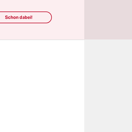
gen
i,
Schon dabei!
 Gelingt