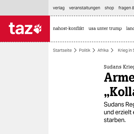
hautnavigation anspringen
hauptinhalt anspringen
footer anspringen
verlag
veranstaltungen
shop
fragen &
nahost-konflikt
usa unter trump
lan

taz zahl ich
taz zahl ich
Startseite
Politik
Afrika
Krieg in
themen
politik
Sudans Krie
Armee
öko
„Kol
gesellschaft
Sudans Reg
kultur
und erzielt
starben.
sport