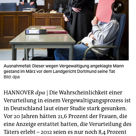
berlin
nord
wahrheit
verlag
verlag
veranstaltungen
Ausnahmefall: Dieser wegen Vergewaltigung angeklagte Mann
gestand im März vor dem Landgericht Dortmund seine Tat
shop
Bild: dpa
fragen & hilfe
HANNOVER
dpa
| Die Wahrscheinlichkeit einer
Verurteilung in einem Vergewaltigungsprozess ist
unterstützen
in Deutschland laut einer Studie stark gesunken.
abo
Vor 20 Jahren hätten 21,6 Prozent der Frauen, die
eine Anzeige erstattet hatten, die Verurteilung des
genossenschaft
Täters erlebt – 2012 seien es nur noch 8,4 Prozent