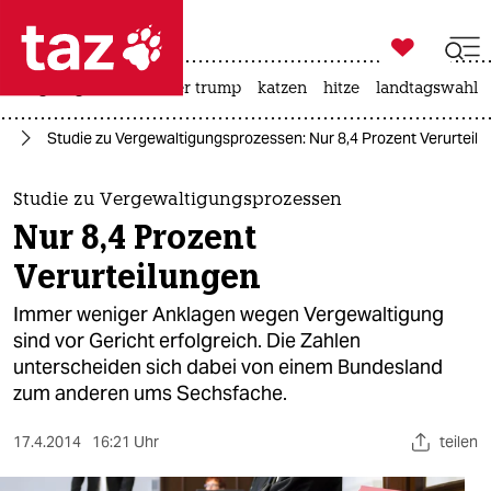

taz zahl ich
bergsteigen
usa unter trump
katzen
hitze
landtagswahl i

taz zahl ich
ag
Studie zu Vergewaltigungsprozessen: Nur 8,4 Prozent Verurteil
taz zahl ich
themen
Studie zu Vergewaltigungsprozessen
Nur 8,4 Prozent
politik
Verurteilungen
öko
Immer weniger Anklagen wegen Vergewaltigung
sind vor Gericht erfolgreich. Die Zahlen
gesellschaft
unterscheiden sich dabei von einem Bundesland
zum anderen ums Sechsfache.
kultur
sport
17.4.2014
16:21 Uhr
teilen