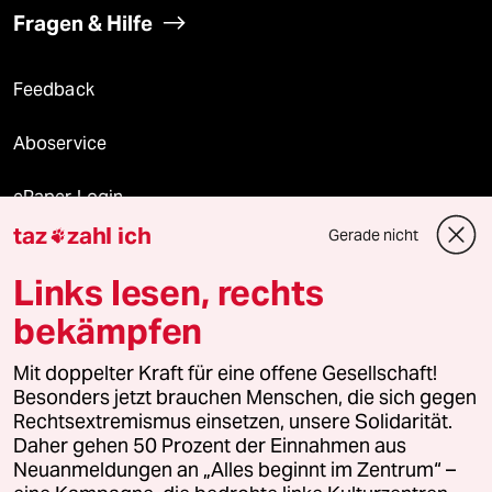
Fragen & Hilfe
Feedback
Aboservice
ePaper Login
taz
zahl ich
Gerade nicht

Downloads für Abonnierende
Links lesen, rechts
bekämpfen
© 2026 taz Verlags und Vertriebs GmbH
Mit doppelter Kraft für eine offene Gesellschaft!
Alle Rechte vorbehalten. Bei rechtlichen Fragen oder für Genehmigungen
wenden Sie sich bitte an
lizenzen@taz.de
Besonders jetzt brauchen Menschen, die sich gegen
Rechtsextremismus einsetzen, unsere Solidarität.
Daher gehen 50 Prozent der Einnahmen aus
Feedback
Redaktionsstatut
Kommune-Richtlinien
KI-
Neuanmeldungen an „Alles beginnt im Zentrum“ –