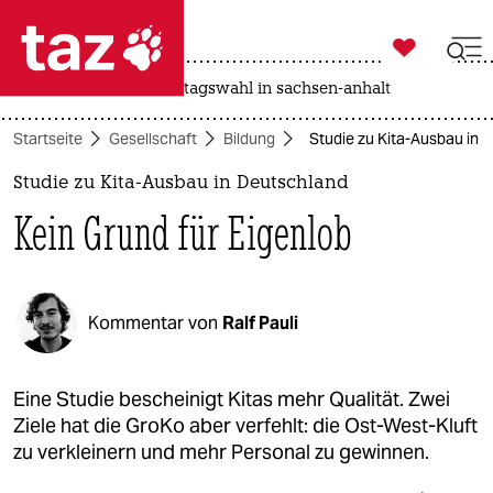

taz zahl ich
drohnen
rente
landtagswahl in sachsen-anhalt

taz zahl ich
Startseite
Gesellschaft
Bildung
Studie zu Kita-Ausbau in 
taz zahl ich
Studie zu Kita-Ausbau in Deutschland
themen
Kein Grund für Eigenlob
politik
öko
Kommentar von
Ralf Pauli
gesellschaft
kultur
Eine Studie bescheinigt Kitas mehr Qualität. Zwei
Ziele hat die GroKo aber verfehlt: die Ost-West-Kluft
sport
zu verkleinern und mehr Personal zu gewinnen.