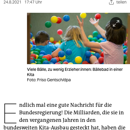
berlin
24.8.2021
17:47 Uhr
teilen
nord
wahrheit
verlag
verlag
veranstaltungen
Viele Bälle, zu wenig Erzieher:innen: Bällebad in einer
shop
Kita
Foto: Friso Gentsch/dpa
fragen & hilfe
unterstützen
E
ndlich mal eine gute Nachricht für die
abo
Bundesregierung! Die Milliarden, die sie in
genossenschaft
den vergangenen Jahren in den
bundesweiten Kita-Ausbau gesteckt hat, haben die