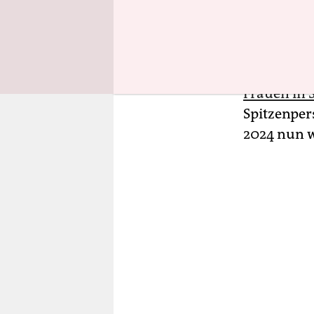
Hinzu komm
Frauenquo
Würgen auf
Gleichbere
Frauen in 
Spitzenper
2024 nun w