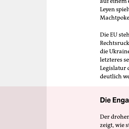
auf einem 
Leyen spiel
Machtpoker
Die EU ste
Rechtsruck
die Ukrain
letzteres s
Legislatur
deutlich we
Die Enga
Der drohe
zeigt, wie