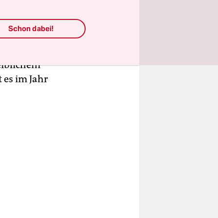
h bei der
und
Schon dabei!
,
aus mehr
eiblichem
 es im Jahr