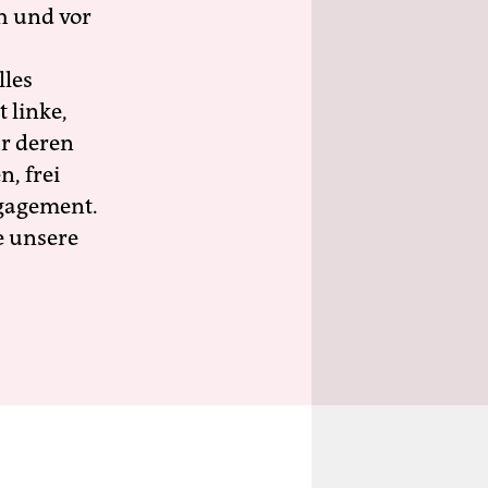
h und vor
lles
 linke,
ür deren
n, frei
ngagement.
e unsere