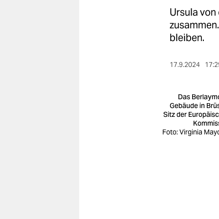
berlin
Ursula von 
nord
zusammen. 
bleiben.
wahrheit
verlag
17.9.2024
17:2
verlag
Das Berlaym
veranstaltungen
Gebäude in Brüs
Sitz der Europäis
Kommis
shop
Foto: Virginia May
fragen & hilfe
unterstützen
abo
genossenschaft