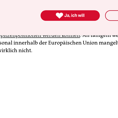
en Verzögerungen, etwa in Slowenien. Und auc
te kommt die CDU-Politikerin nun nach Ächzen 

Ja, ich will
 immerhin 40 Prozent. In Sachen Gleichstellung
chtigung und Fortschrittlichkeit
hätten es durch
Spitzenpositionen werden können
. An fähigem w
sonal innerhalb der Europäischen Union mangelt
irklich nicht.