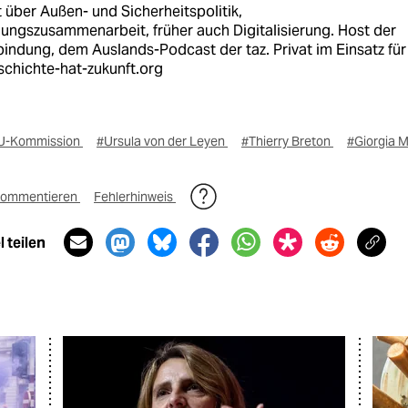
 über Außen- und Sicherheitspolitik,
lungszusammenarbeit, früher auch Digitalisierung. Host der
indung, dem Auslands-Podcast der taz. Privat im Einsatz für
chichte-hat-zukunft.org
U-Kommission
#Ursula von der Leyen
#Thierry Breton
#Giorgia M
ommentieren
Fehlerhinweis
 teilen