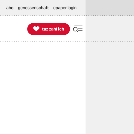
abo
genossenschaft
epaper login

taz zahl ich
taz zahl ich