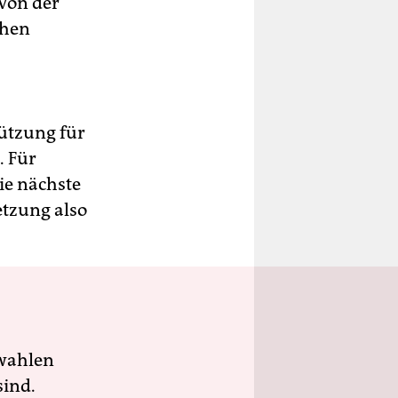
Von der
chen
tützung für
. Für
Die nächste
tzung also
wahlen
sind.