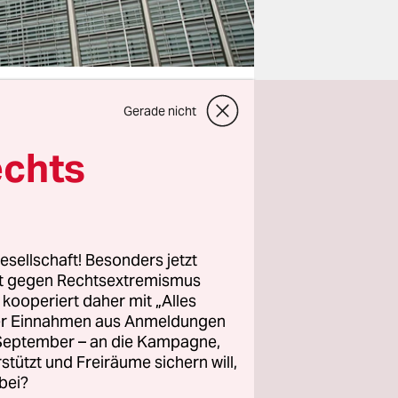
Gerade nicht
echts
setzung
n, ist
cklich die
esellschaft! Besonders jetzt
rt gegen Rechtsextremismus
z kooperiert daher mit „Alles
ls
ller Einnahmen aus Anmeldungen
ich für die
. September – an die Kampagne,
rstützt und Freiräume sichern will,
bei?