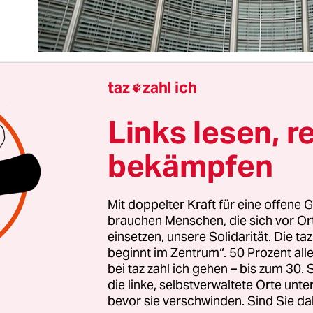
taz
zahl ich

Links lesen, r
einem Fehlstart Ursula von der Leyens bei der Be
es neuen Teams für die EU-Kommission zu spreche
bekämpfen
ezu euphemistisch. Das Gerangel um die
posten in den vergangenen Wochen zeigt eindrü
es europäischen Projekts und dessen interne
Mit doppelter Kraft für eine offene G
brauchen Menschen, die sich vor O
hiebungen. Der überraschende Rücktritt eines
einsetzen, unsere Solidarität. Die ta
nden
Thierry Breton
, der in letzter Sekunde quasi a
beginnt im Zentrum“. 50 Prozent a
ed von der Leyens hinschmiss, war mehr als peinl
bei taz zahl ich gehen – bis zum 30
nspräsidentin.
die linke, selbstverwaltete Orte unte
bevor sie verschwinden. Sind Sie da