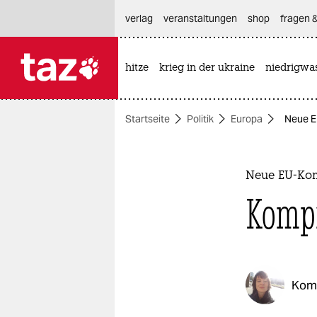
hautnavigation anspringen
hauptinhalt anspringen
footer anspringen
verlag
veranstaltungen
shop
fragen &
hitze
krieg in der ukraine
niedrigwa

taz zahl ich
taz zahl ich
Startseite
Politik
Europa
Neue E
themen
politik
Neue EU-Ko
öko
Kompr
gesellschaft
kultur
Kom
sport