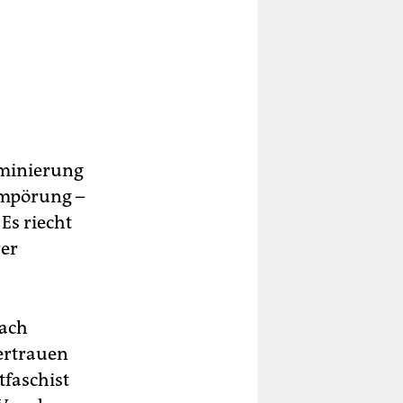
ominierung
 Empörung –
Es riecht
rer
fach
ertrauen
tfaschist