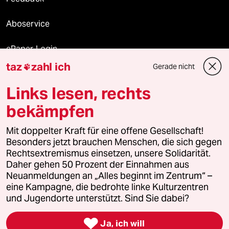
Aboservice
ePaper Login
taz
zahl ich
Gerade nicht

Downloads für Abonnierende
Links lesen, rechts
bekämpfen
© 2026 taz Verlags und Vertriebs GmbH
Mit doppelter Kraft für eine offene Gesellschaft!
Alle Rechte vorbehalten. Bei rechtlichen Fragen oder für Genehmigungen
wenden Sie sich bitte an
lizenzen@taz.de
Besonders jetzt brauchen Menschen, die sich gegen
Rechtsextremismus einsetzen, unsere Solidarität.
Daher gehen 50 Prozent der Einnahmen aus
Feedback
Redaktionsstatut
Kommune-Richtlinien
KI-
Neuanmeldungen an „Alles beginnt im Zentrum“ –
eine Kampagne, die bedrohte linke Kulturzentren
Leitlinie
Informant
Datenschutz
Impressum
AGB
und Jugendorte unterstützt. Sind Sie dabei?
Seitenwende
Einwilligungen widerrufen (Ads)

Ja, ich will