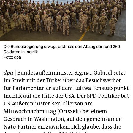
berlin
nord
wahrheit
verlag
Die Bundesregierung erwägt erstmals den Abzug der rund 260
verlag
Soldaten in Incirlik
Foto: dpa
veranstaltungen
dpa
| Bundesaußenminister Sigmar Gabriel setzt
shop
im Streit mit der Türkei über das Besuchsverbot
fragen & hilfe
für Parlamentarier auf dem Luftwaffenstützpunkt
Incirlik auf die Hilfe der USA. Der SPD-Politiker bat
unterstützen
US-Außenminister Rex Tillerson am
abo
Mittwochnachmittag (Ortszeit) bei einem
Gespräch in Washington, auf den gemeinsamen
genossenschaft
Nato-Partner einzuwirken. „Ich glaube, dass die