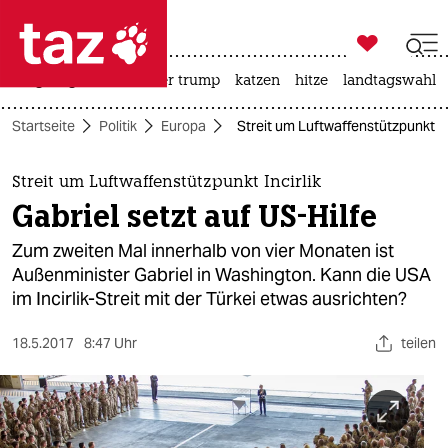

taz zahl ich
bergsteigen
usa unter trump
katzen
hitze
landtagswahl i

taz zahl ich
Startseite
Politik
Europa
Streit um Luftwaffenstützpunkt Inc
taz zahl ich
themen
Streit um Luftwaffenstützpunkt Incirlik
Gabriel setzt auf US-Hilfe
politik
Zum zweiten Mal innerhalb von vier Monaten ist
öko
Außenminister Gabriel in Washington. Kann die USA
im Incirlik-Streit mit der Türkei etwas ausrichten?
gesellschaft
18.5.2017
8:47 Uhr
teilen
kultur
sport