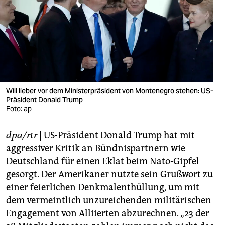
berlin
nord
wahrheit
verlag
verlag
Will lieber vor dem Ministerpräsident von Montenegro stehen: US-
Präsident Donald Trump
veranstaltungen
Foto: ap
shop
dpa/rtr
| US-Präsident Donald Trump hat mit
fragen & hilfe
aggressiver Kritik an Bündnispartnern wie
Deutschland für einen Eklat beim Nato-Gipfel
unterstützen
gesorgt. Der Amerikaner nutzte sein Grußwort zu
einer feierlichen Denkmalenthüllung, um mit
abo
dem vermeintlich unzureichenden militärischen
genossenschaft
Engagement von Alliierten abzurechnen. „23 der