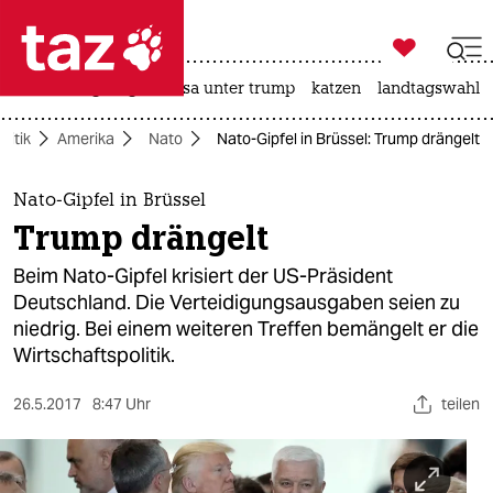

taz zahl ich
hitze
bergsteigen
usa unter trump
katzen
landtagswahl i

taz zahl ich
olitik
Amerika
Nato
Nato-Gipfel in Brüssel: Trump drängelt
taz zahl ich
themen
Nato-Gipfel in Brüssel
Trump drängelt
politik
Beim Nato-Gipfel krisiert der US-Präsident
öko
Deutschland. Die Verteidigungsausgaben seien zu
niedrig. Bei einem weiteren Treffen bemängelt er die
gesellschaft
Wirtschaftspolitik.
kultur
26.5.2017
8:47 Uhr
teilen
sport