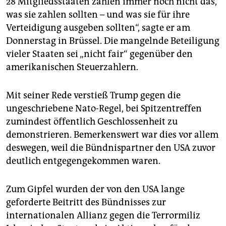
28 Mitgliedsstaaten zahlen immer noch nicht das,
epaper login
was sie zahlen sollten – und was sie für ihre
Verteidigung ausgeben sollten“, sagte er am
Donnerstag in Brüssel. Die mangelnde Beteiligung
vieler Staaten sei „nicht fair“ gegenüber den
amerikanischen Steuerzahlern.
Mit seiner Rede verstieß Trump gegen die
ungeschriebene Nato-Regel, bei Spitzentreffen
zumindest öffentlich Geschlossenheit zu
demonstrieren. Bemerkenswert war dies vor allem
deswegen, weil die Bündnispartner den USA zuvor
deutlich entgegengekommen waren.
Zum Gipfel wurden der von den USA lange
geforderte Beitritt des Bündnisses zur
internationalen Allianz gegen die Terrormiliz