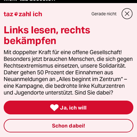
taz
zahl ich
Gerade nicht

taz Blogs
Links lesen, rechts
taz FUTURZWEI
bekämpfen
Le Monde diplomatique
Mit doppelter Kraft für eine offene Gesellschaft!
Besonders jetzt brauchen Menschen, die sich gegen
taz Archiv
Rechtsextremismus einsetzen, unsere Solidarität.
Daher gehen 50 Prozent der Einnahmen aus
Neuanmeldungen an „Alles beginnt im Zentrum“ –
eine Kampagne, die bedrohte linke Kulturzentren
Mehr taz Angebote
und Jugendorte unterstützt. Sind Sie dabei?

Ja, ich will
Reisen
Kantine
Schon dabei!