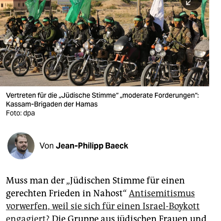
berlin
nord
wahrheit
verlag
verlag
Vertreten für die „Jüdische Stimme“ „moderate Forderungen“:
Kassam-Brigaden der Hamas
veranstaltungen
Foto: dpa
shop
fragen & hilfe
Von
Jean-Philipp Baeck
unterstützen
Muss man der „Jüdischen Stimme für einen
abo
gerechten Frieden in Nahost“
Antisemitismus
genossenschaft
vorwerfen, weil sie sich für einen Israel-Boykott
engagiert?
Die Gruppe aus jüdischen Frauen und