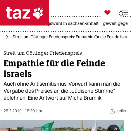

taz zahl ich
hitze
surfen
landtagswahl in sachsen-anhalt
gewalt gegen

taz zahl ich
kt
Streit um Göttinger Friedenspreis: Empathie für die Feinde Israel
taz zahl ich
themen
Streit um Göttinger Friedenspreis
Empathie für die Feinde
politik
Israels
öko
Auch ohne Antisemitismus-Vorwurf kann man die
Vergabe des Preises an die „Jüdische Stimme“
gesellschaft
ablehnen. Eine Antwort auf Micha Brumlik.
kultur
28.2.2019
18:20 Uhr
teilen
sport