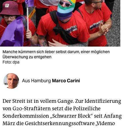
berlin
nord
wahrheit
verlag
verlag
Manche kümmern sich lieber selbst darum, einer möglichen
Überwachung zu entgehen
veranstaltungen
Foto: dpa
shop
Aus Hamburg
Marco Carini
fragen & hilfe
unterstützen
Der Streit ist in vollem Gange. Zur Identifizierung
abo
von G20-Straftätern setzt die Polizeiliche
Sonderkommission „Schwarzer Block“ seit Anfang
genossenschaft
März die Gesichtserkennungssoftware „Videmo