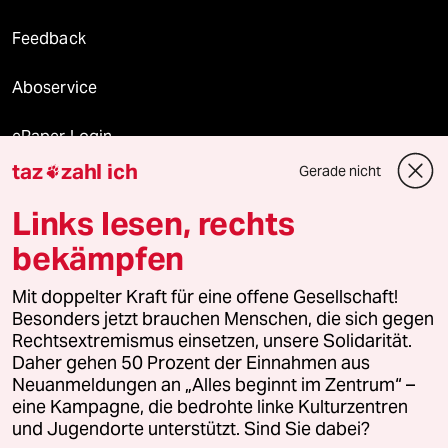
Feedback
Aboservice
ePaper Login
taz
zahl ich
Gerade nicht

Downloads für Abonnierende
Links lesen, rechts
bekämpfen
© 2026 taz Verlags und Vertriebs GmbH
Mit doppelter Kraft für eine offene Gesellschaft!
Alle Rechte vorbehalten. Bei rechtlichen Fragen oder für Genehmigungen
wenden Sie sich bitte an
lizenzen@taz.de
Besonders jetzt brauchen Menschen, die sich gegen
Rechtsextremismus einsetzen, unsere Solidarität.
Daher gehen 50 Prozent der Einnahmen aus
Feedback
Redaktionsstatut
Kommune-Richtlinien
KI-
Neuanmeldungen an „Alles beginnt im Zentrum“ –
eine Kampagne, die bedrohte linke Kulturzentren
Leitlinie
Informant
Datenschutz
Impressum
AGB
und Jugendorte unterstützt. Sind Sie dabei?