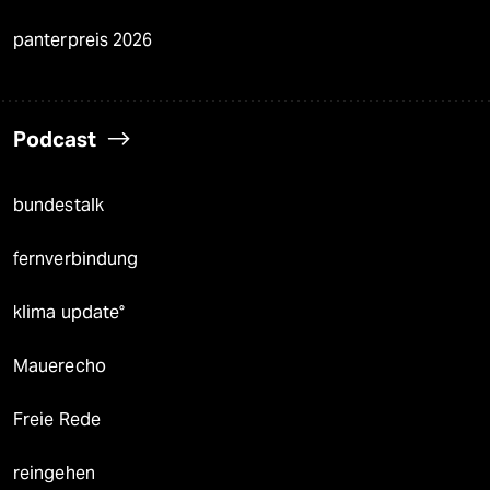
panterpreis 2026
Podcast
bundestalk
fernverbindung
klima update°
Mauerecho
Freie Rede
reingehen