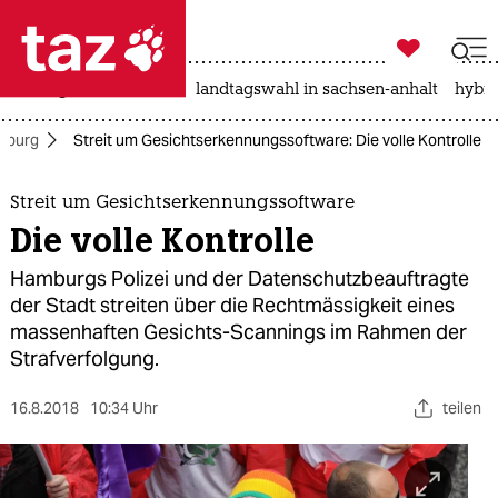

taz zahl ich
niedrigwasser
rente
landtagswahl in sachsen-anhalt
hybri

taz zahl ich
amburg
Streit um Gesichtserkennungssoftware: Die volle Kontrolle
taz zahl ich
themen
Streit um Gesichtserkennungssoftware
Die volle Kontrolle
politik
Hamburgs Polizei und der Datenschutzbeauftragte
öko
der Stadt streiten über die Rechtmässigkeit eines
massenhaften Gesichts-Scannings im Rahmen der
gesellschaft
Strafverfolgung.
kultur
16.8.2018
10:34 Uhr
teilen
sport