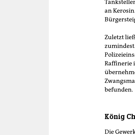
Tankstellen
an Kerosin.
Bürgerstei
Zuletzt lie
zumindest.
Polizeiein
Raffinerie
übernehme
Zwangsmaßn
befunden.
König Cha
Die Gewerk