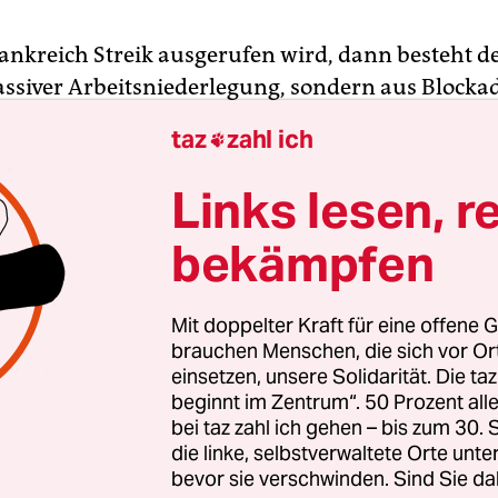
ankreich Streik ausgerufen wird, dann besteht de
ssiver Arbeitsniederlegung, sondern aus Block
n der Produktionsorte. So wurden und werden d
taz
zahl ich

nnungsanlagen versperrt und Ölraffinerien block
obahnen und Zufahrtsstrecken zu den Großstädt
Links lesen, r
rrikaden zünden die Streikenden an, damit wirkli
bekämpfen
n ist. Sichtschutz bieten die schwarzen Rauch
uch. In Brest
versperrten die Ha­fen­ar­bei­te­r*in­ne
 die Zufahrten
zum Industriehafen.
Mit doppelter Kraft für eine offene G
brauchen Menschen, die sich vor O
einsetzen, unsere Solidarität. Die ta
egierung ihre Rentenreform mit dem berüchtigten
beginnt im Zentrum“. 50 Prozent a
n 49.3 ohne parlamentarische Abstimmung durch
bei taz zahl ich gehen – bis zum 30
ch die enorme Wut in Frankreich nicht mehr gelegt
die linke, selbstverwaltete Orte unte
ften haben angekündigt, die Arbeit erst wieder
bevor sie verschwinden. Sind Sie da