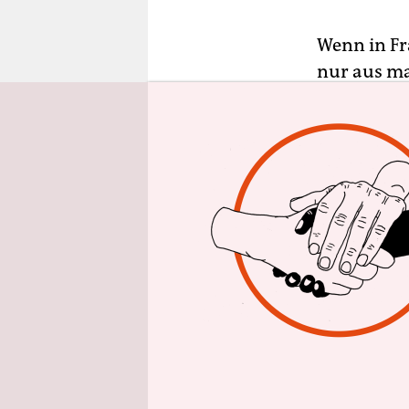
epaper login
Wenn in Fr
nur aus ma
Besetzunge
Müllverbre
ebenso Aut
solcher Ba
Durchkomme
teilweise a
Containern
Seit die R
Paragrafe
hat, hat si
Gewerkscha