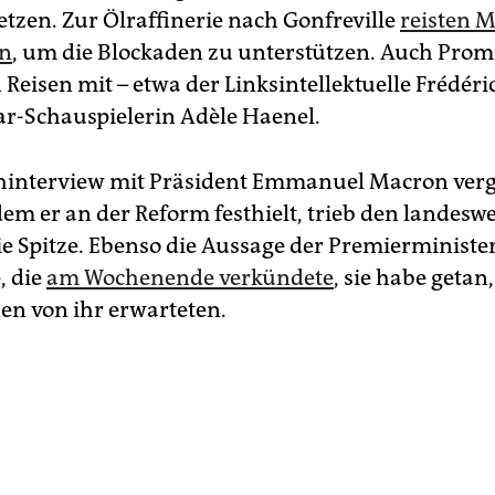
etzen. Zur Ölraffinerie nach Gonfreville
reisten 
an
, um die Blockaden zu unterstützen. Auch Pr
 Reisen mit – etwa der Linksintellektuelle Frédér
tar-Schauspielerin Adèle Haenel.
ehinterview mit Präsident Emmanuel Macron ver
dem er an der Reform festhielt, trieb den landesw
ie Spitze. Ebenso die Aussage der Premierminister
, die
am Wochenende verkündete
, sie habe getan
­nen von ihr erwarteten.