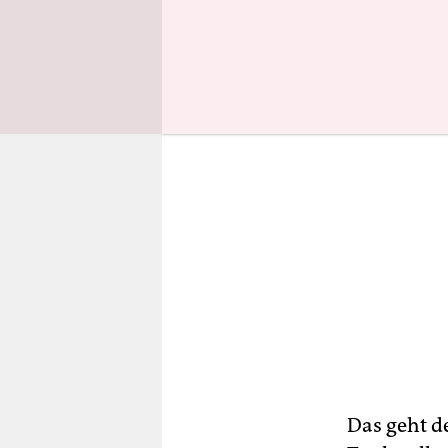
aufzunehm
Das geht d