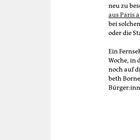
neu zu bes
aus Paris 
bei solchen
oder die S
Ein Ferns
Woche, in 
noch auf d
beth Borne
Bür­ge­r:in