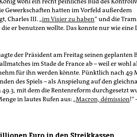
König wohl ein recht peinliches Bild des Kontrollv
ie Gewerkschaften hatten im Vorfeld außerdem
, Charles III. „
im Visier zu haben
“ und die Tram
, die er benutzen wollte. Das konnte nur wie ein
sagte der Präsident am Freitag seinen geplanten
allmatches im Stade de France ab – weil er wohl a
ehm für ihn werden könnte. Pünktlich nach 49
nden des Spiels – als Anspielung auf den gleich
 49.3, mit dem die Rentenreform durchgesetzt w
Menge in lautes Rufen aus: „
Macron, démission
!“
illionen Euro in den Streikkassen