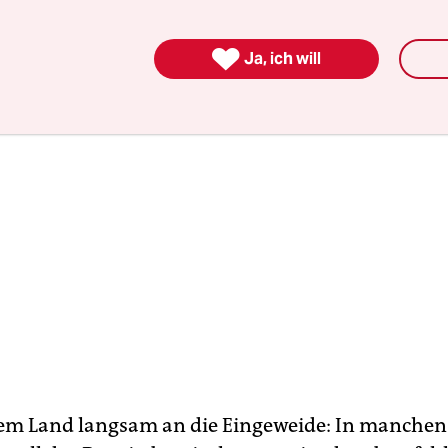
en, wenn die Reform zurückgenommen wird.

Ja, ich will
em Land langsam an die Eingeweide: In manchen