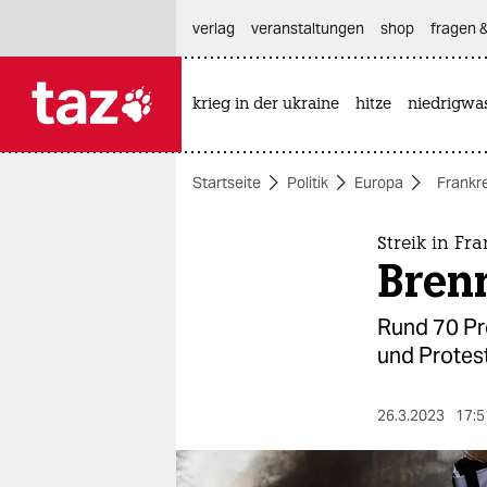
hautnavigation anspringen
hauptinhalt anspringen
footer anspringen
verlag
veranstaltungen
shop
fragen &
krieg in der ukraine
hitze
niedrigwa

taz zahl ich
taz zahl ich
Startseite
Politik
Europa
Frankr
themen
politik
Streik in Fr
Bren
öko
Rund 70 Pro
gesellschaft
und Protest
kultur
26.3.2023
17:5
sport