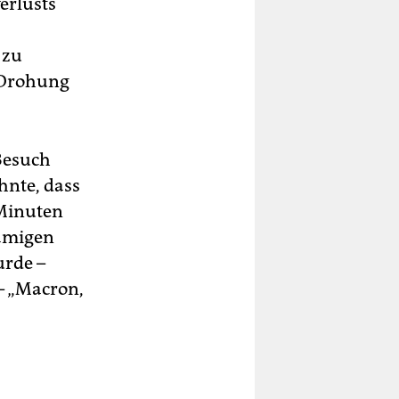
erlusts
 zu
e Drohung
 Besuch
hnte, dass
 Minuten
namigen
urde –
 – „Macron,