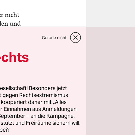
r nicht
aden und
ieser Tage
Gerade nicht
iert,
en. Viele
echts
ch kein
wolken
n mit
esellschaft! Besonders jetzt
rt gegen Rechtsextremismus
z kooperiert daher mit „Alles
ller Einnahmen aus Anmeldungen
gesetzt
. September – an die Kampagne,
. Viele
rstützt und Freiräume sichern will,
bei?