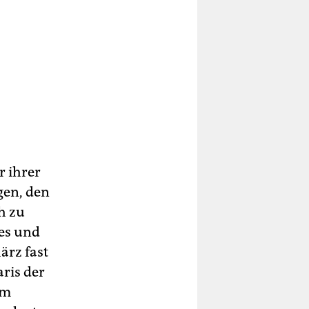
r ihrer
gen, den
h zu
es und
ärz fast
ris der
em