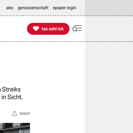
abo
genossenschaft
epaper login

taz zahl ich
taz zahl ich
 Streiks
in Sicht.
teilen