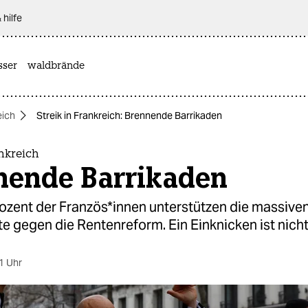
 hilfe
sser
waldbrände
eich
Streik in Frankreich: Brennende Barrikaden
ankreich
nende Barrikaden
zent der Fran­zö­s*in­nen unterstützen die massiven
e gegen die Rentenreform. Ein Einknicken ist nicht 
1 Uhr