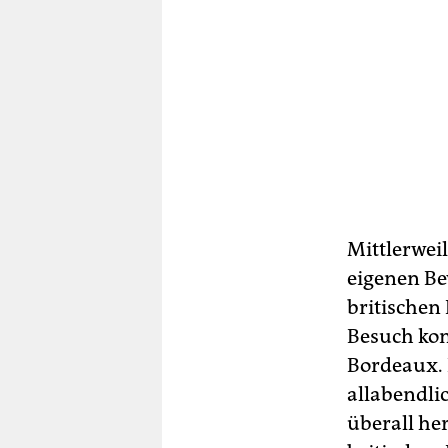
Mittlerweil
eigenen Be
britischen 
Besuch kom
Bordeaux. 
allabendli
überall he