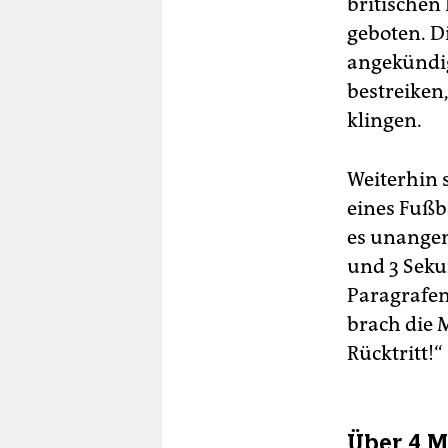
britischen 
geboten. D
angekündigt
bestreiken
klingen.
Weiterhin 
eines Fußb
es unangen
und 3 Seku
Paragrafen
brach die 
Rücktritt!“
Über 4 M