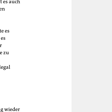
t es auch
den
te es
 es
r
e zu
legal
ag wieder