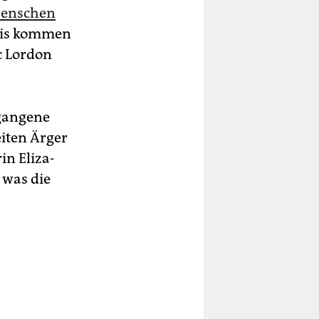
Menschen
omis kommen
ic Lordon
gangene
eiten Ärger
in Eliza­
, was die