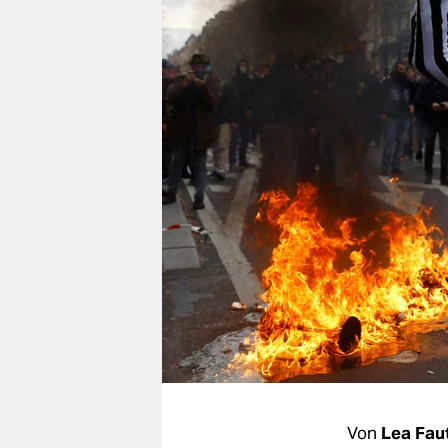
berlin
nord
wahrheit
verlag
verlag
veranstaltungen
shop
fragen & hilfe
unterstützen
abo
genossenschaft
Von
Lea Fau