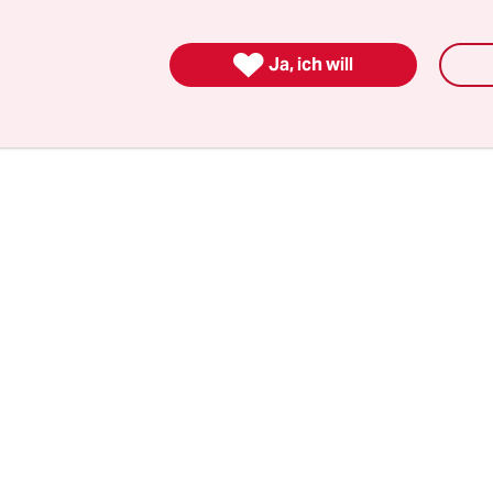
er, zu den Demonstrationen zu gehen. „Ich muss
le planen, was ich zu den Protesten mitnehme – e

Ja, ich will
en Tränengas.“