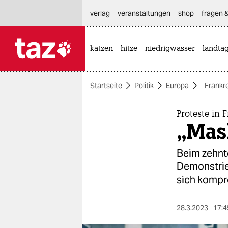
hautnavigation anspringen
hauptinhalt anspringen
footer anspringen
verlag
veranstaltungen
shop
fragen &
katzen
hitze
niedrigwasser
landta

taz zahl ich
taz zahl ich
Startseite
Politik
Europa
Frankr
themen
politik
Proteste in 
„Mas
öko
Beim zehnt
gesellschaft
Demonstrie
sich kompr
kultur
sport
28.3.2023
17:4