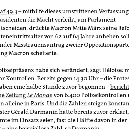
af 49.3
– mithilfe dieses umstrittenen Verfassungs
äsidenten die Macht verleiht, am Parlament
tscheiden, drückte Macron Mitte März seine Ref
teneintrittsalter von 62 auf 64 Jahre anheben soll
nder Misstrauensantrag zweier Oppositionspart
ung Macron scheiterte.
olizeipräsenz habe sich verändert, sagt Héloise: 
r Kontrollen. Bereits gegen 14.30 Uhr – die Prote
aben eine halbe Stunde zuvor begonnen –
bericht
he Zeitung
Le Monde
von 6.400 Polizeikontrollen 
 alleine in Paris. Und die Zahlen steigen konstan
ter Gérald Darmanin hatte bereits zuvor erklärt,
te im Einsatz seien, fast die Hälfte davon in der
 – eine beispiellose Zahl, so Darmanin.