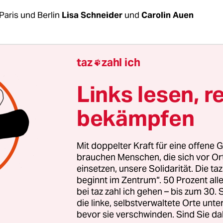
Paris und Berlin
Lisa Schneider
und
Carolin Auen
ist es die letzte Demonstration gegen die Rentenr
taz
zahl ich

 an der Héloise teilnehmen wird. Die 26-Jährige,
reich arbeitet und nur ihren Vornamen nennen m
Links lesen, r
Dienstag wieder auf den Straßen der Hauptstadt 
bekämpfen
. Zum zehnten Mal haben die Gewerkschaften z
eik in Frankreich aufgerufen, zum sechsten Mal i
hlt sie.
Mit doppelter Kraft für eine offene G
brauchen Menschen, die sich vor O
einsetzen, unsere Solidarität. Die ta
e hätten sich verändert, sagt sie, seit ihrem Begi
beginnt im Zentrum“. 50 Prozent a
s Staatspräsident Emmanuel Macron seine umstri
bei taz zahl ich gehen – bis zum 30
rm ankündigte. „Es war recht friedlich, bis Macr
die linke, selbstverwaltete Orte unte
bevor sie verschwinden. Sind Sie da
 49.3. nutzte.“ Seitdem empfände sie es als imme