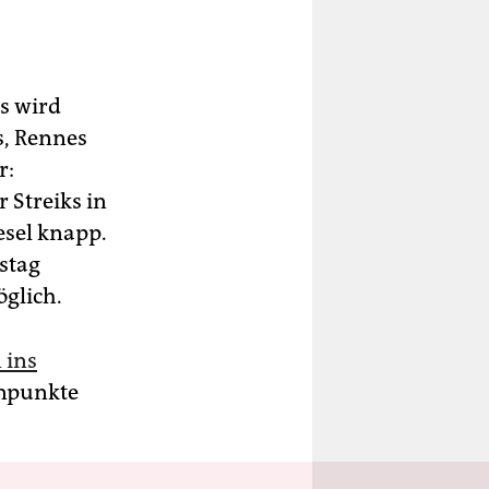
is wird
s, Rennes
r:
 Streiks in
sel knapp.
stag
öglich.
 ins
rnpunkte