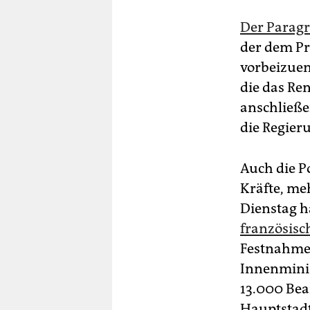
Der Paragr
der dem Pr
vorbeizuen
die das Ren
anschließe
die Regier
Auch die P
Kräfte, meh
Dienstag h
französisc
Festnahmen
Innenminis
13.000 Beam
Hauptstadt