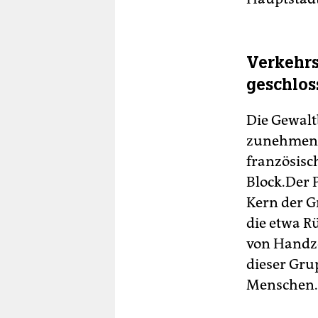
Verkehrsm
geschlos
Die Gewalt
zunehmen –
französisc
Block.Der P
Kern der G
die etwa R
von Handze
dieser Gru
Menschen.