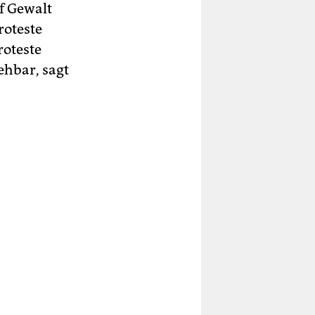
uf Gewalt
roteste
roteste
ehbar, sagt