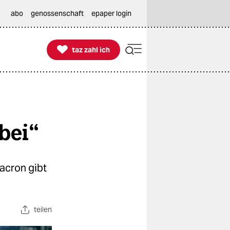
abo
genossenschaft
epaper login

taz zahl ich
taz zahl ich
bei“
acron gibt
teilen