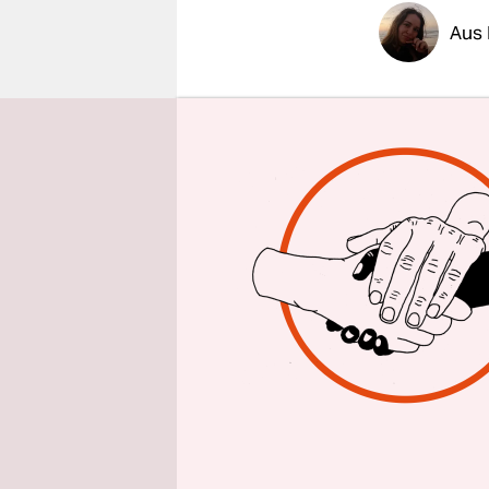
epaper login
Aus 
Vielleicht 
Frankreich,
Bildungsbe
an diesem 
unterwegs
Generalstr
dabei, erzä
Die Protest
Januar, al
Rentenrefo
Paragrafen