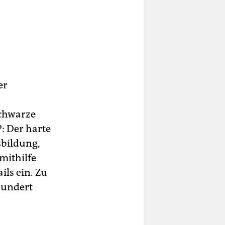
er
Schwarze
P: Der harte
sbildung,
mithilfe
ls ein. Zu
Hundert