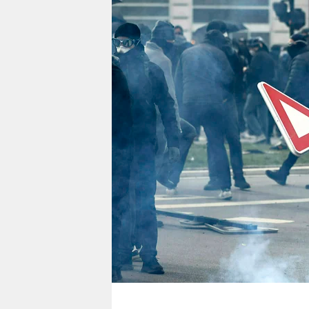
berlin
nord
wahrheit
verlag
verlag
veranstaltungen
shop
fragen & hilfe
unterstützen
abo
genossenschaft