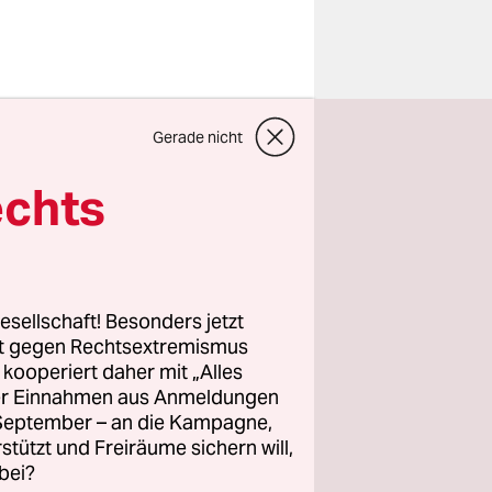
eform in
Gerade nicht
 die im
öchte, ist
echts
Paris
um
st Héloise
esellschaft! Besonders jetzt
rt gegen Rechtsextremismus
z kooperiert daher mit „Alles
nn im
ller Einnahmen aus Anmeldungen
ttene
. September – an die Kampagne,
on den
rstützt und Freiräume sichern will,
bei?
r