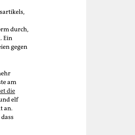
artikels,
orm durch,
. Ein
eien gegen
mehr
ste am
et die
und elf
t an.
 dass