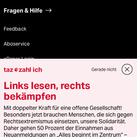
Fragen & Hilfe
Feedback
Aboservice
ePaper Login
taz
zahl ich
Gerade nicht

Downloads für Abonnierende
Links lesen, rechts
bekämpfen
© 2026 taz Verlags und Vertriebs GmbH
Mit doppelter Kraft für eine offene Gesellschaft!
Alle Rechte vorbehalten. Bei rechtlichen Fragen oder für Genehmigungen
wenden Sie sich bitte an
lizenzen@taz.de
Besonders jetzt brauchen Menschen, die sich gegen
Rechtsextremismus einsetzen, unsere Solidarität.
Daher gehen 50 Prozent der Einnahmen aus
Feedback
Redaktionsstatut
Kommune-Richtlinien
KI-
Neuanmeldungen an „Alles beginnt im Zentrum“ –