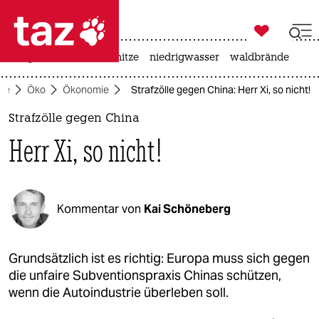

taz zahl ich
krieg in der ukraine
hitze
niedrigwasser
waldbrände

taz zahl ich
ite
Öko
Ökonomie
Strafzölle gegen China: Herr Xi, so nicht!
taz zahl ich
Strafzölle gegen China
themen
Herr Xi, so nicht!
politik
öko
Kommentar von
Kai Schöneberg
gesellschaft
kultur
Grundsätzlich ist es richtig: Europa muss sich gegen
die unfaire Subventionspraxis Chinas schützen,
sport
wenn die Autoindustrie überleben soll.