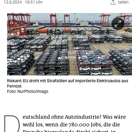
berlin
12.6.2024
16:51 Uhr
teilen
nord
wahrheit
verlag
verlag
veranstaltungen
shop
Riskant: EU droht mit Strafzöllen auf importierte Elektroautos aus
Fernost
fragen & hilfe
Foto: NurPhoto/imago
unterstützen
abo
D
eutschland ohne Autoindustrie? Was wäre
genossenschaft
wohl los, wenn die 780.000 Jobs, die die