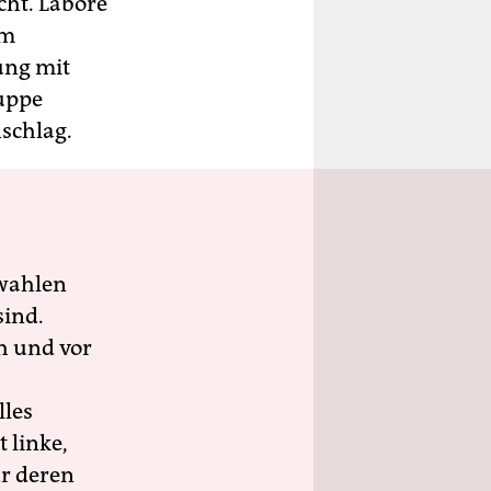
cht. Labore
em
ung mit
uppe
nschlag.
wahlen
sind.
h und vor
lles
 linke,
ür deren