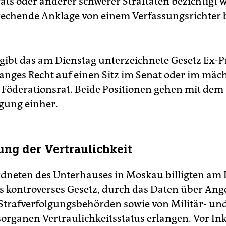
ats oder anderer schwerer Straftaten bezichtigt
rechende Anklage von einem Verfassungsrichter b
 gibt das am Dienstag unterzeichnete Gesetz Ex-
langes Recht auf einen Sitz im Senat oder im mäc
 Föderationsrat. Beide Positionen gehen mit dem
lgung einher.
ng der Vertraulichkeit
dneten des Unterhauses in Moskau billigten am 
es kontroverses Gesetz, durch das Daten über Ange
 Strafverfolgungsbehörden sowie von Militär- un
sorganen Vertraulichkeitsstatus erlangen. Vor Ink