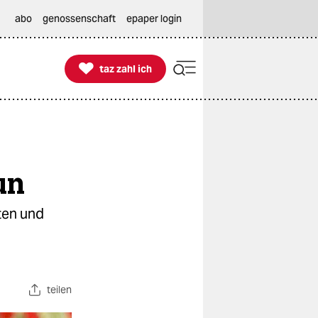
abo
genossenschaft
epaper login

taz zahl ich
taz zahl ich
un
ten und
teilen