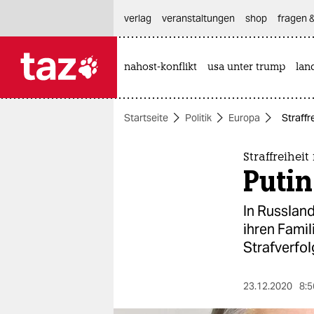
hautnavigation anspringen
hauptinhalt anspringen
footer anspringen
verlag
veranstaltungen
shop
fragen &
nahost-konflikt
usa unter trump
lan

taz zahl ich
taz zahl ich
Startseite
Politik
Europa
Straffr
themen
politik
Straffreiheit
Putin
öko
In Russlan
gesellschaft
ihren Fami
Strafverfo
kultur
sport
23.12.2020
8:5