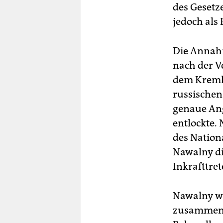
des Gesetze
jedoch als 
Die Annahm
nach der V
dem Kreml-
russischen
genaue An
entlockte. 
des Nation
Nawalny di
Inkrafttret
Nawalny wa
zusammenge