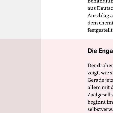
Behandlung
aus Deutsc
Anschlag a
dem chemi
festgestell
Die Enga
Der drohe
zeigt, wie
Gerade jet
allem mit d
Zivilgesell
beginnt im
selbstverw