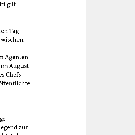
t gilt
nen Tag
wischen
s
em Agenten
 im August
es Chefs
ffentlichte
h
gs
iegend zur