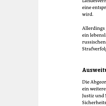
Landesverr
eine entsp
wird.
Allerdings
ein lebens
russischen
Strafverfo
Ausweitu
Die Abgeor
ein weiter
Justiz und
Sicherheit