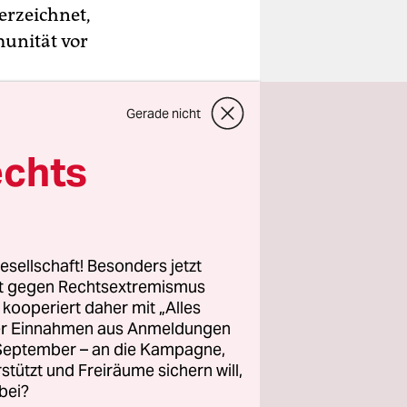
erzeichnet,
munität vor
em am
Gerade nicht
z ist Teil
gen Putin
echts
 ihrer
 Immunität
esellschaft! Besonders jetzt
elung auch
rt gegen Rechtsextremismus
oder der
z kooperiert daher mit „Alles
ller Einnahmen aus Anmeldungen
fen. Auch
. September – an die Kampagne,
ig
rstützt und Freiräume sichern will,
bei?