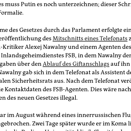
s muss Putin es noch unterzeichnen; dieser Schrit
Formalie.
e des Gesetzes durch das Parlament erfolgte ei
eröffentlichung des
Mitschnitts eines Telefonats
z
Kritiker Alexej Nawalny und einem Agenten de
 Inlandsgeheimdienstes FSB, in dem Nawalny d
gaben über den
Ablauf des Giftanschlags
auf ihn
Nawalny gab sich in dem Telefonat als Assistent d
alen Sicherheitsrats aus. Nach dem Telefonat verö
e Kontaktdaten des FSB-Agenten. Dies wäre nac
en des neuen Gesetzes illegal.
r im August während eines innerrussischen Flu
brochen. Zwei Tage später wurde er im Koma l