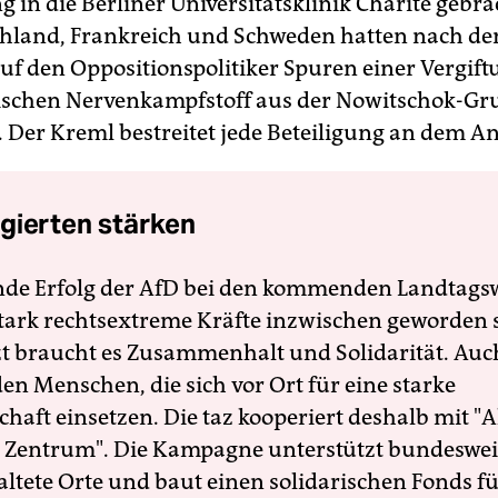
 in die Berliner Universitätsklinik Charité gebra
hland, Frankreich und Schweden hatten nach d
uf den Oppositionspolitiker Spuren einer Vergift
schen Nervenkampfstoff aus der Nowitschok-Gr
t. Der Kreml bestreitet jede Beteiligung an dem A
gierten stärken
nde Erfolg der AfD bei den kommenden Landtags
 stark rechtsextreme Kräfte inzwischen geworden 
zt braucht es Zusammenhalt und Solidarität. Auc
en Menschen, die sich vor Ort für eine starke
schaft einsetzen. Die taz kooperiert deshalb mit "A
 Zentrum". Die Kampagne unterstützt bundesweit
altete Orte und baut einen solidarischen Fonds f