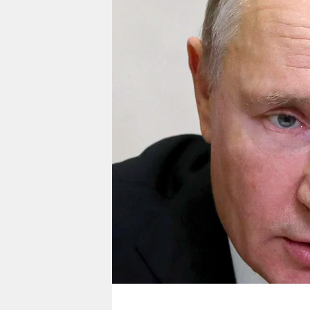
berlin
nord
wahrheit
verlag
verlag
veranstaltungen
shop
fragen & hilfe
unterstützen
abo
genossenschaft