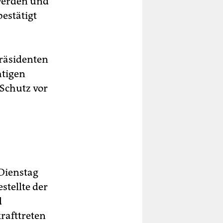
 werden und
estätigt
Präsidenten
htigen
 Schutz vor
Dienstag
stellte der
d
rafttreten