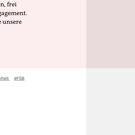
n, frei
ngagement.
e unsere
eiheit
#FSB