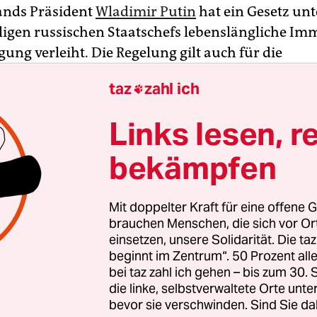
ands Präsident
Wladimir Putin
hat ein Gesetz unt
igen russischen Staatschefs lebenslängliche Im
gung verleiht. Die Regelung gilt auch für die
gehörigen der früheren Präsidenten, wie aus d
taz
zahl ich

röffentlichten Gesetzestext hervorgeht. Das Geset
rittenen Verfassungsreform, die es dem 68-jähri
Links lesen, r
h ermöglicht, bis 2036 im Amt zu bleiben.
bekämpfen
t die Immunität für Präsidenten nur für während
egangene Straftaten. Neben der Ausweitung der
Mit doppelter Kraft für eine offene G
andat der Staatschefs hinaus sieht die neue Reg
brauchen Menschen, die sich vor O
ie für den Rest ihres Lebens nicht von der Polizei 
einsetzen, unsere Solidarität. Die ta
beginnt im Zentrum“. 50 Prozent a
ltschaft befragt oder festgenommen werden dür
bei taz zahl ich gehen – bis zum 30
uchungen bei Ex-Präsidenten sind damit künft
die linke, selbstverwaltete Orte unte
bevor sie verschwinden. Sind Sie da