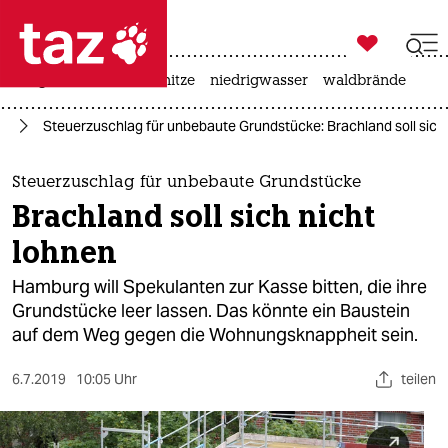

taz zahl ich
krieg in der ukraine
hitze
niedrigwasser
waldbrände

taz zahl ich
rg
Steuerzuschlag für unbebaute Grundstücke: Brachland soll sich 
taz zahl ich
themen
Steuerzuschlag für unbebaute Grundstücke
Brachland soll sich nicht
politik
lohnen
öko
Hamburg will Spekulanten zur Kasse bitten, die ihre
Grundstücke leer lassen. Das könnte ein Baustein
gesellschaft
auf dem Weg gegen die Wohnungsknappheit sein.
kultur
6.7.2019
10:05 Uhr
teilen
sport