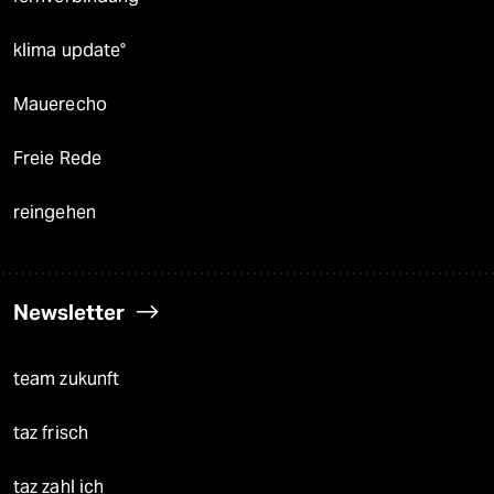
klima update°
Mauerecho
Freie Rede
reingehen
Newsletter
team zukunft
taz frisch
taz zahl ich