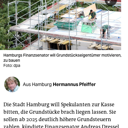
berlin
nord
wahrheit
verlag
verlag
Hamburgs Finanzsenator will Grundstückseigentümer motivieren,
zu bauen
veranstaltungen
Foto: dpa
shop
fragen & hilfe
Aus Hamburg
Hermannus Pfeiffer
unterstützen
Die Stadt Hamburg will Spekulanten zur Kasse
abo
bitten, die Grundstücke brach liegen lassen. Sie
genossenschaft
sollen ab 2025 deutlich höhere Grundsteuern
zahlen, kündigte Finanzsenator Andreas Dressel