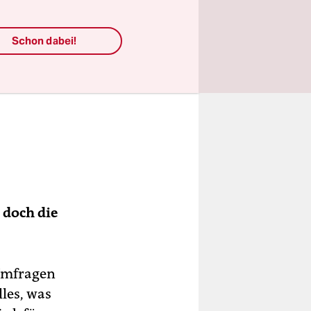
Schon dabei!
doch die
 Umfragen
lles, was