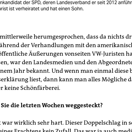
nkandidat der SPD, deren Landesverband er seit 2012 anführ
rist ist verheiratet und hat einen Sohn.
h mittlerweile herumgesprochen, dass da nichts d
während der Verhandlungen mit den amerikanis
ffentliche Äußerungen vonseiten VW-Juristen h
sen, war den Landesmedien und den Abgeordnete
inem Jahr bekannt. Und wenn man einmal diese
erklärung liest, dann kann man alles Mögliche d
er keine Schönfärberei.
Sie die letzten Wochen weggesteckt?
 war wirklich sehr hart. Dieser Doppelschlag in s
eines Erachtens kein Zufall. Das war ja auch medi