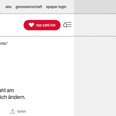
abo
genossenschaft
epaper login

taz zahl ich
taz zahl ich
itis“
ahl am
sich ändern.
teilen