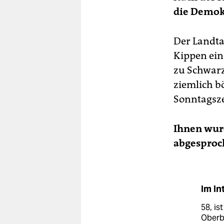
die Demokr
Der Landta
Kippen ein
zu Schwarz
ziemlich b
Sonntagsze
Ihnen wur
abgesproc
Im In
58, is
Oberb