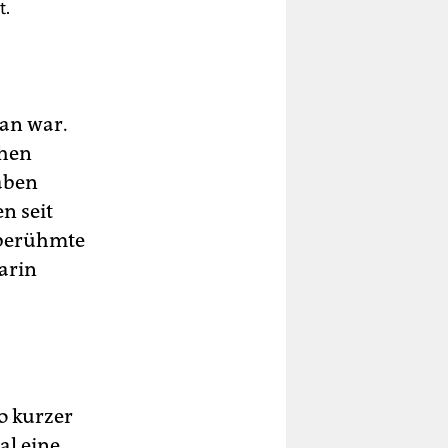
t.
ran war.
chen
aben
n seit
 berühmte
arin
o kurzer
al eine