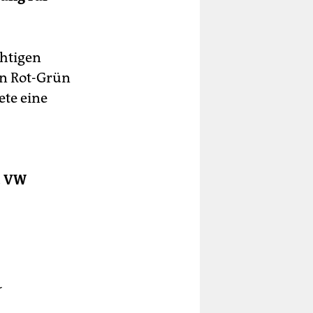
htigen
on Rot-Grün
ete eine
t VW
r