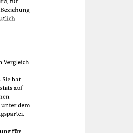
rd, für
e Beziehung
utlich
n Vergleich
 Sie hat
stets auf
chen
t unter dem
gspartei.
bung
für