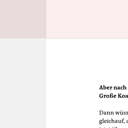
Aber nach
Große Koal
Dann wüsst
gleichauf, 