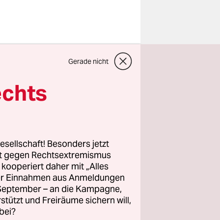
Gerade nicht
echts
nd zwar in
en
esellschaft! Besonders jetzt
idrige
rt gegen Rechtsextremismus
z kooperiert daher mit „Alles
ller Einnahmen aus Anmeldungen
. September – an die Kampagne,
rstützt und Freiräume sichern will,
bei?