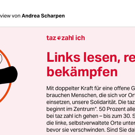
rview von
Andrea Scharpen
taz
zahl ich

Weil, warum sollte CDU-Spitzenkandidat Bernd
n auf keinen Fall Ministerpräsident werden?
Links lesen, r
bekämpfen
eil:
Seine politische Arbeit in Niedersachsen als
ster bis 2013 ist vielen Köpfen in Erinnerung – u
en. Sein Name steht für das Turbo-Abitur, für ein
Mit doppelter Kraft für eine offene G
hen Kampf gegen Gesamtschulen und für rechtsw
brauchen Menschen, die sich vor O
beim Aufbau des Ganztagsbetriebs. Das reicht.
einsetzen, unsere Solidarität. Die ta
beginnt im Zentrum“. 50 Prozent a
bei taz zahl ich gehen – bis zum 30
die linke, selbstverwaltete Orte unte
bevor sie verschwinden. Sind Sie da