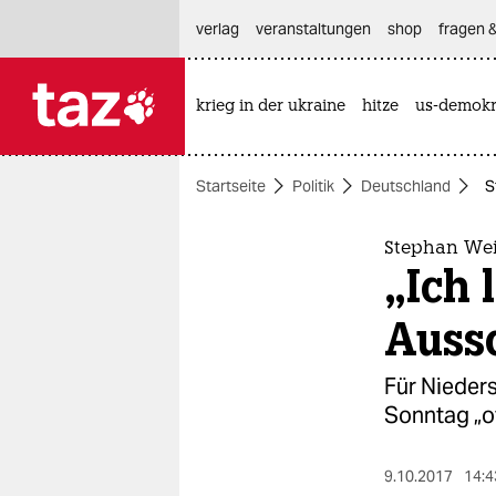
hautnavigation anspringen
hauptinhalt anspringen
footer anspringen
verlag
veranstaltungen
shop
fragen &
krieg in der ukraine
hitze
us-demokr

taz zahl ich
taz zahl ich
Startseite
Politik
Deutschland
S
themen
politik
Stephan Wei
„Ich 
öko
Aussc
gesellschaft
Für Nieder
kultur
Sonntag „of
sport
9.10.2017
14:4