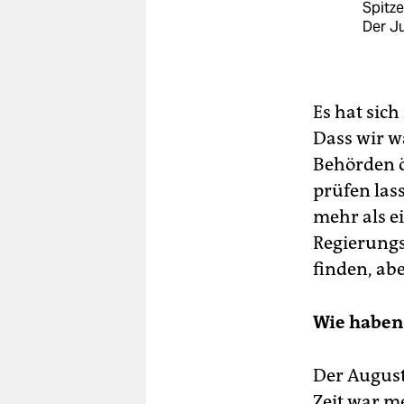
Spitze
Der Ju
Es hat sic
Dass wir 
Behörden ö
prüfen las
mehr als e
Regierungs
finden, ab
Wie haben 
Der August
Zeit war m