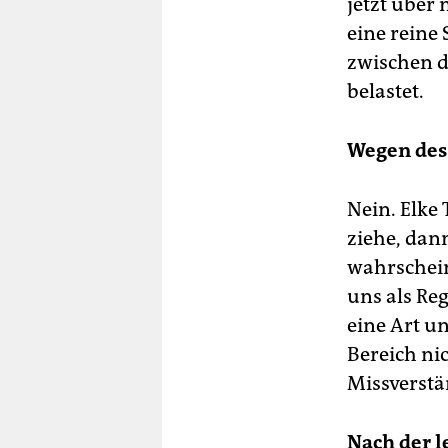
jetzt über
eine reine
zwischen d
belastet.
Wegen des
Nein. Elke
ziehe, dann
wahrschein
uns als Reg
eine Art u
Bereich ni
Missverstän
Nach der 