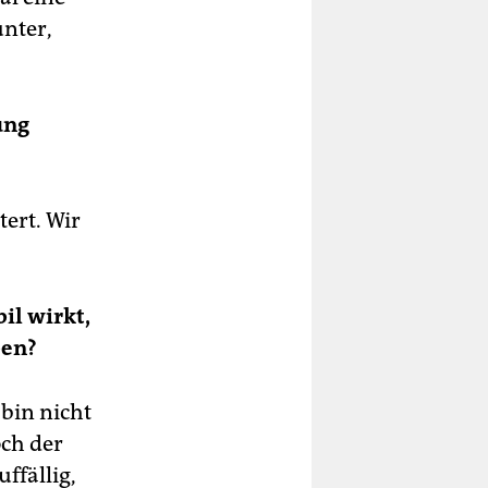
unter,
ung
ert. Wir
il wirkt,
ben?
bin nicht
och der
uffällig,