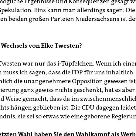
 mögliche Ergebnisse und Konsequenzen gesagt wi
 Spekulation. Eins kann man allerdings sagen: Di
en beiden großen Parteien Niedersachsens ist de
 Wechsels von Elke Twesten?
 Twesten war nur das i-Tüpfelchen. Wenn ich eine
 muss ich sagen, dass die FDP für uns inhaltlich
lich die unangenehmere Opposition gewesen ist.
ierung ganz gewiss nichts geschenkt, hat es aber 
nd Weise gemacht, dass da im zwischenmenschli
chts hängen geblieben ist. Die CDU dagegen leide
dnis, sie sei so etwas wie eine geborene Regierun
letzten Wahl haben Sie den Wahlkampf als Wer