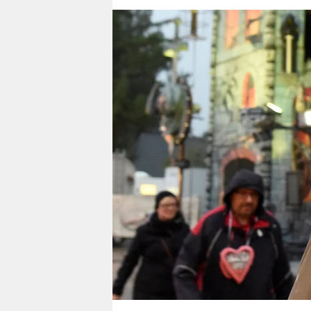
berlin
nord
wahrheit
verlag
verlag
veranstaltungen
shop
fragen & hilfe
unterstützen
abo
genossenschaft